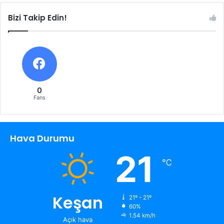
Bizi Takip Edin!
0
Fans
Hava Durumu
21
℃
Keşan
21º - 21º
60%
1.54 km/h
Açık hava