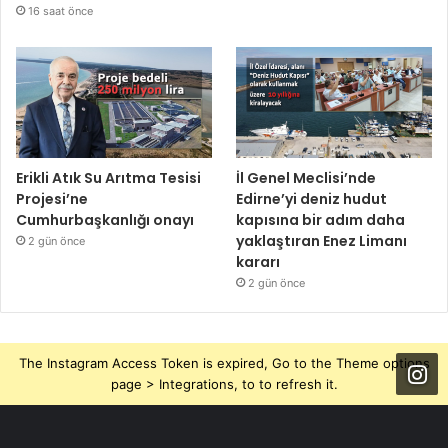
16 saat önce
Erikli Atık Su Arıtma Tesisi
İl Genel Meclisi’nde
Projesi’ne
Edirne’yi deniz hudut
Cumhurbaşkanlığı onayı
kapısına bir adım daha
yaklaştıran Enez Limanı
2 gün önce
kararı
2 gün önce
The Instagram Access Token is expired, Go to the Theme options
page > Integrations, to to refresh it.