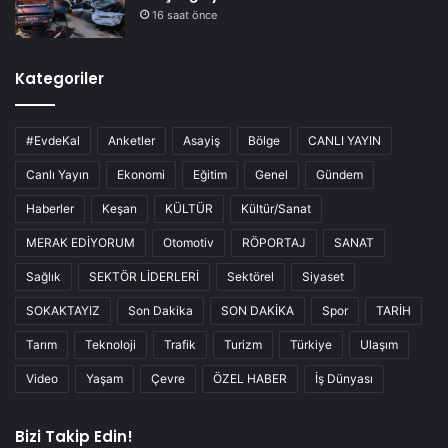
16 saat önce
Kategoriler
#EvdeKal
Anketler
Asayiş
Bölge
CANLI YAYIN
Canlı Yayın
Ekonomi
Eğitim
Genel
Gündem
Haberler
Keşan
KÜLTÜR
Kültür/Sanat
MERAK EDİYORUM
Otomotiv
RÖPORTAJ
SANAT
Sağlık
SEKTÖR LİDERLERİ
Sektörel
Siyaset
SOKAKTAYIZ
Son Dakika
SON DAKİKA
Spor
TARİH
Tarım
Teknoloji
Trafik
Turizm
Türkiye
Ulaşım
Video
Yaşam
Çevre
ÖZEL HABER
İş Dünyası
Bizi Takip Edin!