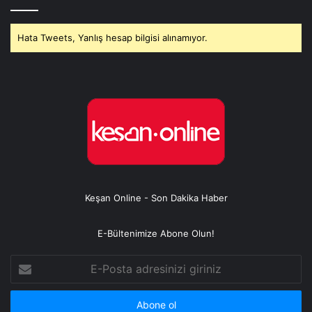
Hata Tweets, Yanlış hesap bilgisi alınamıyor.
Keşan Online - Son Dakika Haber
E-Bültenimize Abone Olun!
E-
Posta
adresinizi
giriniz