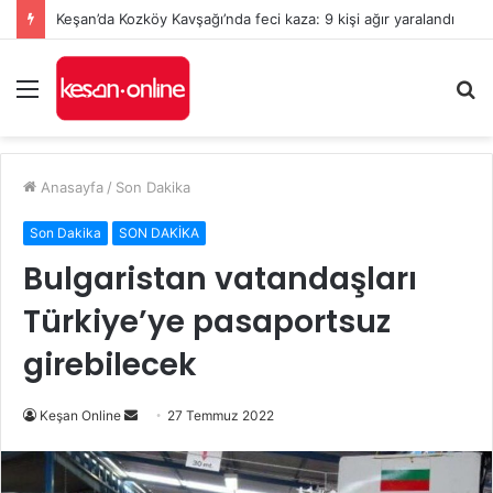
Keşan’da Kozköy Kavşağı’nda feci kaza: 9 kişi ağır yaralandı
Menü
A
y
...
Anasayfa
/
Son Dakika
Son Dakika
SON DAKİKA
Bulgaristan vatandaşları
Türkiye’ye pasaportsuz
girebilecek
Bir
Keşan Online
27 Temmuz 2022
e-
posta