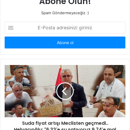
Abone Olun!
Spam Göndermeyeceğiz :)
E-
Posta
adresinizi
giriniz
Suda fiyat artışı Meclisten geçmedi..
Helvacıoğlu: "6.33'e su satıyoruz 9,74'e mal