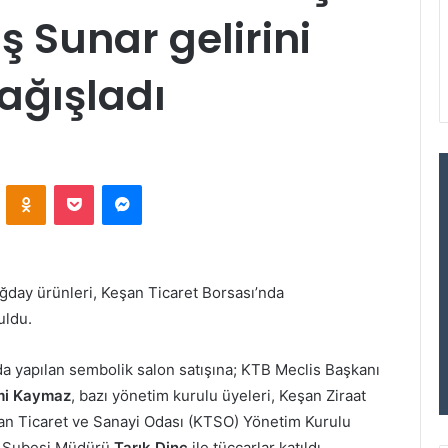
aş Sunar gelirini
ağışladı
VKontakte
Odnoklassniki
Pocket
Messenger
uğday ürünleri, Keşan Ticaret Borsası’nda
uldu.
a yapılan sembolik salon satışına; KTB Meclis Başkanı
i Kaymaz
, bazı yönetim kurulu üyeleri, Keşan Ziraat
an Ticaret ve Sanayi Odası (KTSO) Yönetim Kurulu
 Şubesi Müdürü
Tarık Dinç
ile tüccarlar katıldı.