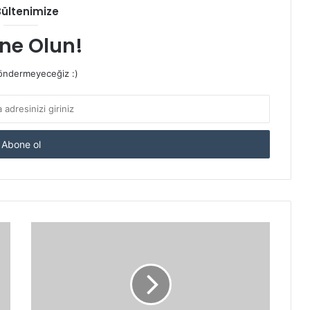
Bültenimize
ne Olun!
ndermeyeceğiz :)