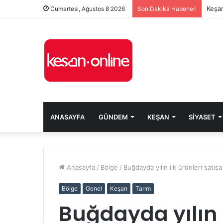
Keşan
Cumartesi, Ağustos 8 2026
Son Dakika Haberleri
ANASAYFA
GÜNDEM
KEŞAN
SIYASET
Anasayfa
/
Bölge
/
Buğdayda yılın ilk ürünleri satışa
Bölge
Genel
Keşan
Tarım
Buğdayda yılın i