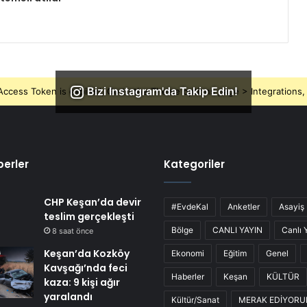
Bizi Instagram'da Takip Edin!
ccess Token is expired, Go to the Theme options page > Integrations, t
erler
Kategoriler
CHP Keşan’da devir
#EvdeKal
Anketler
Asayiş
teslim gerçekleşti
Bölge
CANLI YAYIN
Canlı 
8 saat önce
Keşan’da Kozköy
Ekonomi
Eğitim
Genel
Kavşağı’nda feci
Haberler
Keşan
KÜLTÜR
kaza: 9 kişi ağır
yaralandı
Kültür/Sanat
MERAK EDİYOR