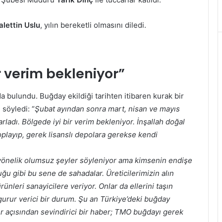
lettin Uslu
, yılın bereketli olmasını diledi.
r verim bekleniyor”
a bulundu. Buğday ekildiği tarihten itibaren kurak bir
ı söyledi: “
Şubat ayından sonra mart, nisan ve mayıs
rladı. Bölgede iyi bir verim bekleniyor. İnşallah doğal
toplayıp, gerek lisanslı depolara gerekse kendi
nelik olumsuz şeyler söyleniyor ama kimsenin endişe
 gibi bu sene de sahadalar. Üreticilerimizin alın
ünleri sanayicilere veriyor. Onlar da ellerini taşın
 gurur verici bir durum. Şu an Türkiye’deki buğday
ler açısından sevindirici bir haber; TMO buğdayı gerek