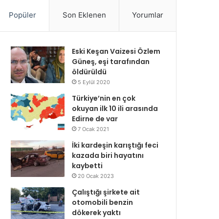
Popüler
Son Eklenen
Yorumlar
Eski Keşan Vaizesi Özlem
Güneş, eşi tarafından
öldürüldü
5 Eylül 2020
Türkiye’nin en çok
okuyan ilk 10 ili arasında
Edirne de var
7 Ocak 2021
İki kardeşin karıştığı feci
kazada biri hayatını
kaybetti
20 Ocak 2023
Çalıştığı şirkete ait
otomobili benzin
dökerek yaktı