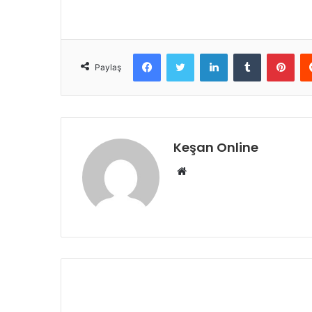
Facebook
Twitter
LinkedIn
Tumblr
Pint
Paylaş
Keşan Online
Web
sitesi