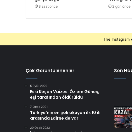
8 saat önce
2 gün önce
The Instagram A
Çok Görüntülenenler
Son Hab
5 Eylül 2020
Eski Keşan Vaizesi Özlem Güneş,
eşi tarafından öldürüldü
7 Ocak 2021
Türkiye’nin en çok okuyan ilk 10 ili
arasında Edirne de var
20 Ocak 2023