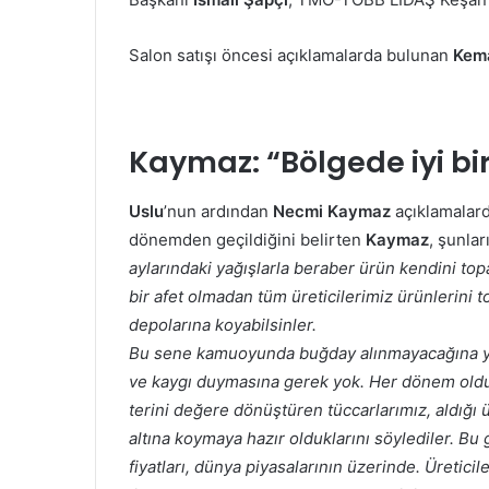
Salon satışı öncesi açıklamalarda bulunan
Kema
Kaymaz:
“Bölgede iyi bi
Uslu
’nun ardından
Necmi Kaymaz
açıklamalard
dönemden geçildiğini belirten
Kaymaz
, şunlar
aylarındaki yağışlarla beraber ürün kendini topa
bir afet olmadan tüm üreticilerimiz ürünlerini 
depolarına koyabilsinler.
Bu sene kamuoyunda buğday alınmayacağına yö
ve kaygı duymasına gerek yok. Her dönem olduğu
terini değere dönüştüren tüccarlarımız, aldığı ür
altına koymaya hazır olduklarını söylediler. Bu
fiyatları, dünya piyasalarının üzerinde. Üretici