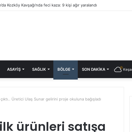
’da Kozköy Kavşağı’nda feci kaza: 9 kişi ağır yaralandı
ASAYIŞ
SAĞLIK
BÖLGE
SON DAKIKA
Keşan
 çıktı.. Üretici Ulaş Sunar gelirini proje okuluna bağışladı
lk ürünleri satışa