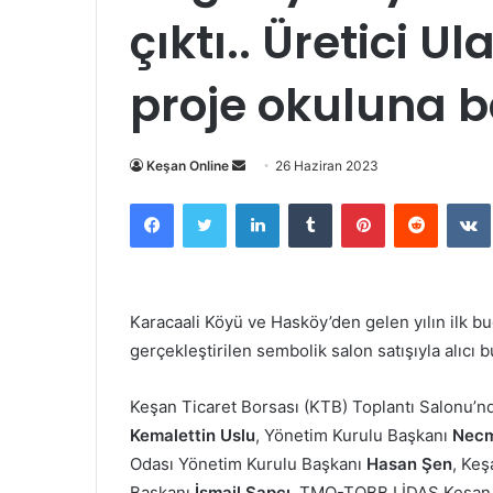
çıktı.. Üretici Ul
proje okuluna b
Bir
Keşan Online
26 Haziran 2023
e-
Facebook
Twitter
LinkedIn
Tumblr
Pinterest
Reddit
posta
göndermek
Karacaali Köyü ve Hasköy’den gelen yılın ilk b
gerçekleştirilen sembolik salon satışıyla alıcı b
Keşan Ticaret Borsası (KTB) Toplantı Salonu’nd
Kemalettin Uslu
, Yönetim Kurulu Başkanı
Necm
Odası Yönetim Kurulu Başkanı
Hasan Şen
, Keş
Başkanı
İsmail Şapçı
, TMO-TOBB LİDAŞ Keşan