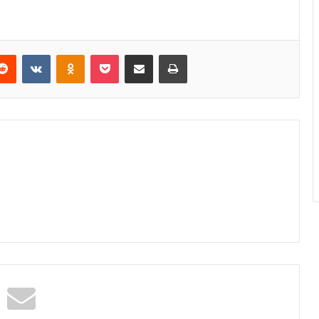
erest
Reddit
VKontakte
Odnoklassniki
Pocket
E-Posta ile paylaş
Yazdır