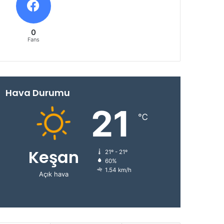
0
Fans
Hava Durumu
21
℃
Keşan
21º - 21º
60%
1.54 km/h
Açık hava