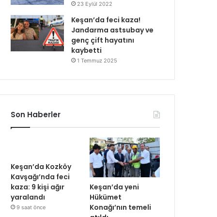
23 Eylül 2022
Keşan’da feci kaza!
Jandarma astsubay ve
genç çift hayatını
kaybetti
1 Temmuz 2025
Son Haberler
Keşan’da Kozköy
Kavşağı’nda feci
Keşan’da yeni
kaza: 9 kişi ağır
Hükümet
yaralandı
Konağı’nın temeli
9 saat önce