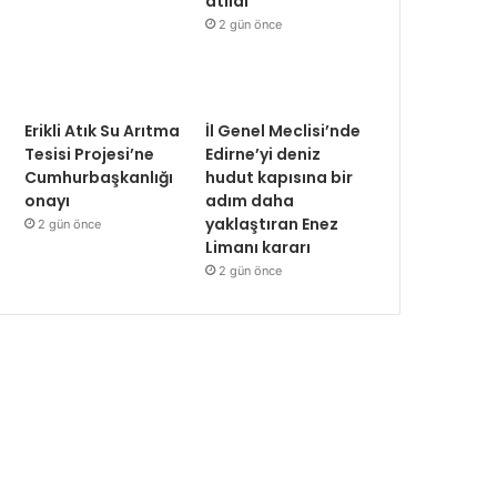
atıldı
2 gün önce
Erikli Atık Su Arıtma
İl Genel Meclisi’nde
Tesisi Projesi’ne
Edirne’yi deniz
Cumhurbaşkanlığı
hudut kapısına bir
onayı
adım daha
yaklaştıran Enez
2 gün önce
Limanı kararı
2 gün önce