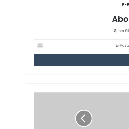
E-
Abo
Spam Gö
E-
Posta
adresinizi
giriniz