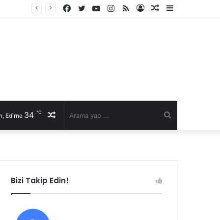
Facebook
Twitter
YouTube
Instagram
RSS
Kayıt
Rastgele
Kenar
Ol
Makale
Bölmesi
℃
34
Rastgele
Arama
, Edirne
Makale
yap
...
Bizi Takip Edin!