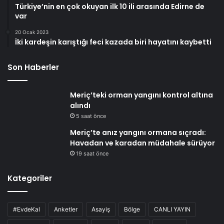
Türkiye’nin en çok okuyan ilk 10 ili arasında Edirne de
var
20 Ocak 2023
İki kardeşin karıştığı feci kazada biri hayatını kaybetti
Son Haberler
Meriç’teki orman yangını kontrol altına
alındı
5 saat önce
Meriç’te anız yangını ormana sıçradı:
Havadan ve karadan müdahale sürüyor
19 saat önce
Kategoriler
#EvdeKal
Anketler
Asayiş
Bölge
CANLI YAYIN