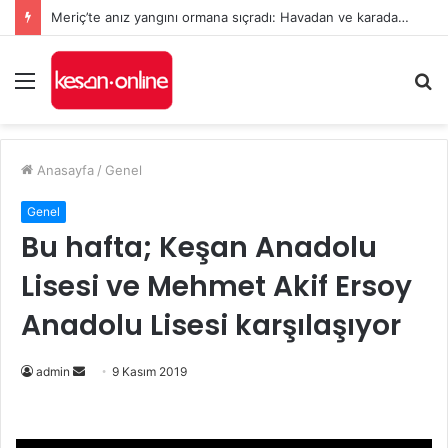
Meriç’te anız yangını ormana sıçradı: Havadan ve karadan müdahale sürüyor
Menü
A
y
...
Anasayfa
/
Genel
Genel
Bu hafta; Keşan Anadolu
Lisesi ve Mehmet Akif Ersoy
Anadolu Lisesi karşılaşıyor
Bir
admin
9 Kasım 2019
e-
posta
göndermek