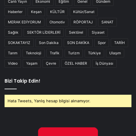
Canlı Yayın
Ekonomi
Eğitim
Genel
Gündem
Haberler
Keşan
KÜLTÜR
Kültür/Sanat
MERAK EDİYORUM
Otomotiv
RÖPORTAJ
SANAT
Sağlık
SEKTÖR LİDERLERİ
Sektörel
Siyaset
SOKAKTAYIZ
Son Dakika
SON DAKİKA
Spor
TARİH
Tarım
Teknoloji
Trafik
Turizm
Türkiye
Ulaşım
Video
Yaşam
Çevre
ÖZEL HABER
İş Dünyası
Bizi Takip Edin!
Hata Tweets, Yanlış hesap bilgisi alınamıyor.