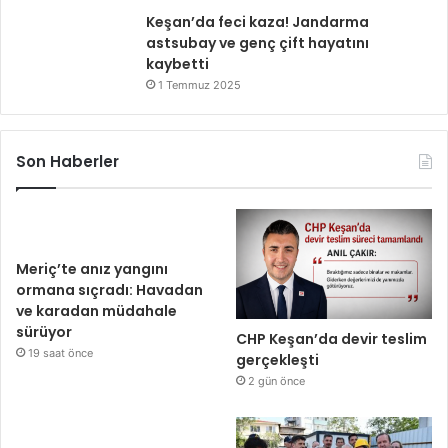
Keşan’da feci kaza! Jandarma
astsubay ve genç çift hayatını
kaybetti
1 Temmuz 2025
Son Haberler
Meriç’te anız yangını
ormana sıçradı: Havadan
ve karadan müdahale
sürüyor
CHP Keşan’da devir teslim
19 saat önce
gerçekleşti
2 gün önce