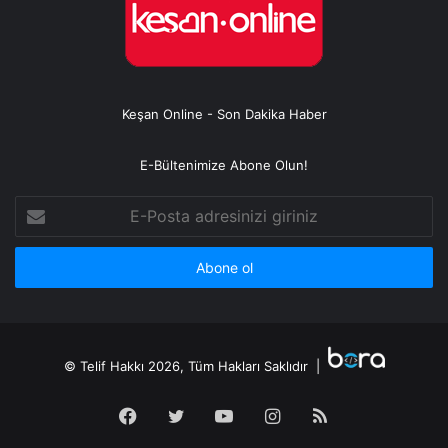
Keşan Online - Son Dakika Haber
E-Bültenimize Abone Olun!
E-
Posta
adresinizi
giriniz
© Telif Hakkı 2026, Tüm Hakları Saklıdır |
Facebook
Twitter
YouTube
Instagram
RSS