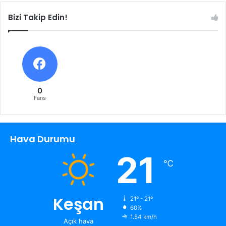
Bizi Takip Edin!
0
Fans
Hava Durumu
21
℃
Keşan
21º - 21º
60%
1.54 km/h
Açık hava