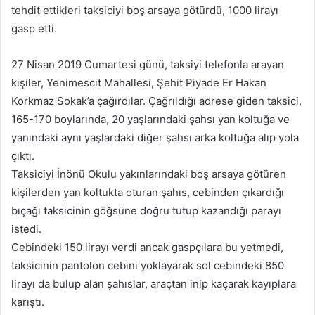
tehdit ettikleri taksiciyi boş arsaya götürdü, 1000 lirayı
-
gasp etti.
p
o
27 Nisan 2019 Cumartesi günü, taksiyi telefonla arayan
s
kişiler, Yenimescit Mahallesi, Şehit Piyade Er Hakan
t
a
Korkmaz Sokak’a çağırdılar. Çağrıldığı adrese giden taksici,
g
165-170 boylarında, 20 yaşlarındaki şahsı yan koltuğa ve
ö
yanındaki aynı yaşlardaki diğer şahsı arka koltuğa alıp yola
n
çıktı.
d
Taksiciyi İnönü Okulu yakınlarındaki boş arsaya götüren
e
kişilerden yan koltukta oturan şahıs, cebinden çıkardığı
r
bıçağı taksicinin göğsüne doğru tutup kazandığı parayı
m
istedi.
e
Cebindeki 150 lirayı verdi ancak gaspçılara bu yetmedi,
k
taksicinin pantolon cebini yoklayarak sol cebindeki 850
lirayı da bulup alan şahıslar, araçtan inip kaçarak kayıplara
karıştı.