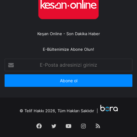
Keşan Online - Son Dakika Haber
E-Bültenimize Abone Olun!
E-
Posta
adresinizi
giriniz
© Telif Hakkı 2026, Tüm Hakları Saklıdır |
Facebook
Twitter
YouTube
Instagram
RSS