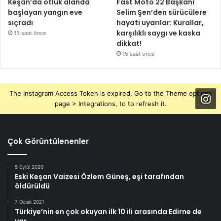
Keşan’da otluk alanda
Fast Moto 22 Başkanı
başlayan yangın eve
Selim Şen’den sürücülere
sıçradı
hayati uyarılar: Kurallar,
karşılıklı saygı ve kaska
13 saat önce
dikkat!
15 saat önce
The Instagram Access Token is expired, Go to the Theme options
page > Integrations, to to refresh it.
Çok Görüntülenenler
5 Eylül 2020
Eski Keşan Vaizesi Özlem Güneş, eşi tarafından
öldürüldü
7 Ocak 2021
Türkiye’nin en çok okuyan ilk 10 ili arasında Edirne de
var