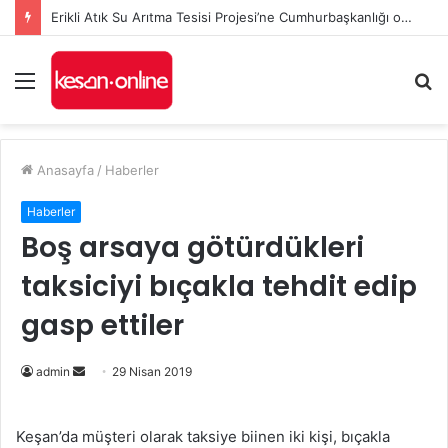
Erikli Atık Su Arıtma Tesisi Projesi’ne Cumhurbaşkanlığı onayı
Menü
A
y
...
Anasayfa
/
Haberler
Haberler
Boş arsaya götürdükleri
taksiciyi bıçakla tehdit edip
gasp ettiler
admin
B
29 Nisan 2019
i
r
Keşan’da müşteri olarak taksiye biinen iki kişi, bıçakla
e