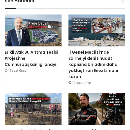
Son Haberler
Erikli Atık Su Arıtma Tesisi
İl Genel Meclisi’nde
Projesi’ne
Edirne’yi deniz hudut
Cumhurbaşkanlığı onayı
kapısına bir adım daha
yaklaştıran Enez Limanı
11 saat önce
kararı
12 saat önce