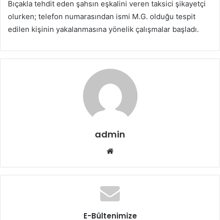
Bıçakla tehdit eden şahsın eşkalini veren taksici şikayetçi
olurken; telefon numarasından ismi M.G. olduğu tespit
edilen kişinin yakalanmasına yönelik çalışmalar başladı.
admin
W
e
b
s
i
t
E-Bültenimize