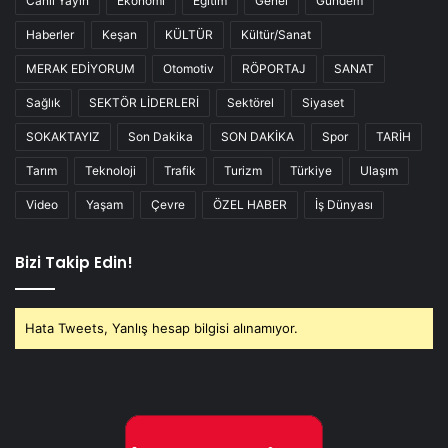
Canlı Yayın
Ekonomi
Eğitim
Genel
Gündem
Haberler
Keşan
KÜLTÜR
Kültür/Sanat
MERAK EDİYORUM
Otomotiv
RÖPORTAJ
SANAT
Sağlık
SEKTÖR LİDERLERİ
Sektörel
Siyaset
SOKAKTAYIZ
Son Dakika
SON DAKİKA
Spor
TARİH
Tarım
Teknoloji
Trafik
Turizm
Türkiye
Ulaşım
Video
Yaşam
Çevre
ÖZEL HABER
İş Dünyası
Bizi Takip Edin!
Hata Tweets, Yanlış hesap bilgisi alınamıyor.