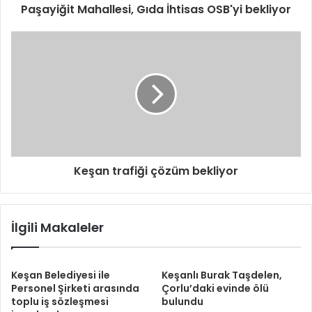
i
Paşayiğit Mahallesi, Gıda İhtisas OSB'yi bekliyor
g
i
r
i
n
i
z
Keşan trafiği çözüm bekliyor
İlgili Makaleler
Keşan Belediyesi ile
Keşanlı Burak Taşdelen,
Personel Şirketi arasında
Çorlu’daki evinde ölü
toplu iş sözleşmesi
bulundu