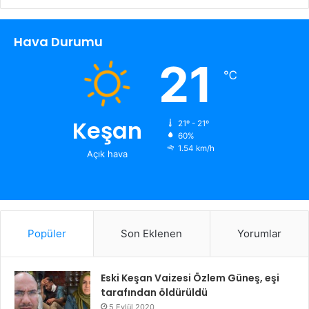
Hava Durumu
21
℃
Keşan
21º - 21º
60%
1.54 km/h
Açık hava
Popüler
Son Eklenen
Yorumlar
Eski Keşan Vaizesi Özlem Güneş, eşi
tarafından öldürüldü
5 Eylül 2020