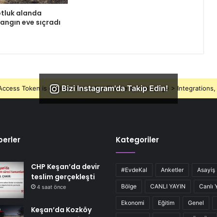
tluk alanda
angın eve sıçradı
Bizi Instagram'da Takip Edin!
ccess Token is expired, Go to the Theme options page > Integrations, t
erler
Kategoriler
CHP Keşan’da devir
#EvdeKal
Anketler
Asayiş
teslim gerçekleşti
Bölge
CANLI YAYIN
Canlı 
4 saat önce
Ekonomi
Eğitim
Genel
Keşan’da Kozköy