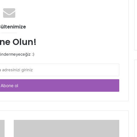
Bültenimize
ne Olun!
ndermeyeceğiz :)