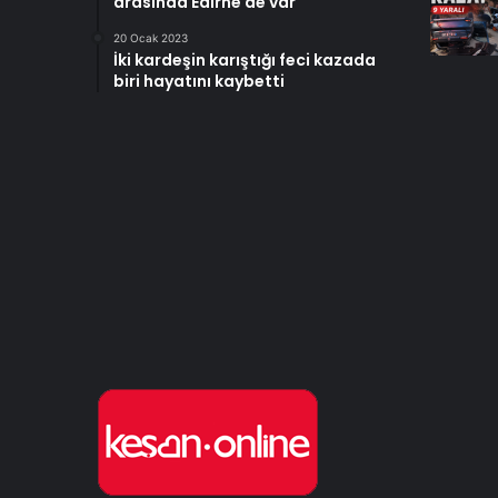
arasında Edirne de var
20 Ocak 2023
İki kardeşin karıştığı feci kazada
biri hayatını kaybetti