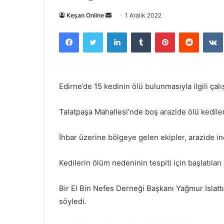
Bir
Keşan Online
1 Aralık 2022
e-
Facebook
Twitter
LinkedIn
Tumblr
Pinterest
Reddit
posta
göndermek
Edirne’de 15 kedinin ölü bulunmasıyla ilgili çalı
Talatpaşa Mahallesi’nde boş arazide ölü kediler
İhbar üzerine bölgeye gelen ekipler, arazide i
Kedilerin ölüm nedeninin tespiti için başlatılan
Bir El Bin Nefes Derneği Başkanı Yağmur Islattı
söyledi.