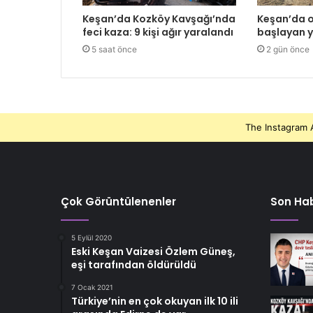
Keşan’da Kozköy Kavşağı’nda
Keşan’da o
feci kaza: 9 kişi ağır yaralandı
başlayan y
5 saat önce
2 gün önce
The Instagram A
Çok Görüntülenenler
Son Hab
5 Eylül 2020
Eski Keşan Vaizesi Özlem Güneş,
eşi tarafından öldürüldü
7 Ocak 2021
Türkiye’nin en çok okuyan ilk 10 ili