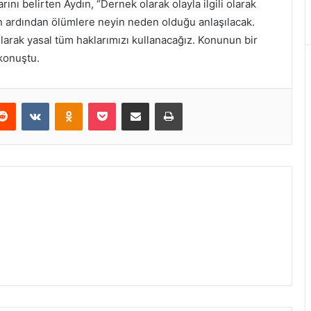
nı belirten Aydın, “Dernek olarak olayla ilgili olarak
un ardından ölümlere neyin neden olduğu anlaşılacak.
larak yasal tüm haklarımızı kullanacağız. Konunun bir
 konuştu.
erest
Reddit
VKontakte
Odnoklassniki
Pocket
E-Posta ile paylaş
Yazdır