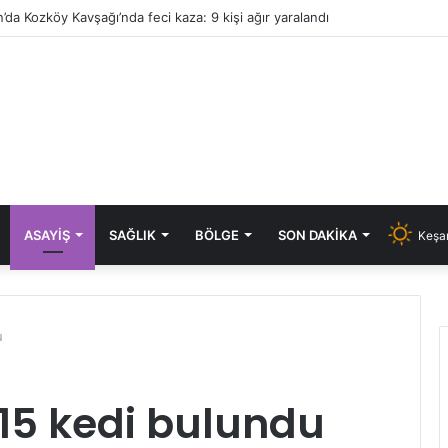
’da Kozköy Kavşağı’nda feci kaza: 9 kişi ağır yaralandı
ASAYIŞ
SAĞLIK
BÖLGE
SON DAKIKA
Keşan
u
 15 kedi bulundu