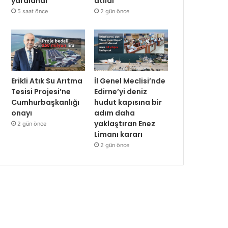
yaralandı
atıldı
5 saat önce
2 gün önce
Erikli Atık Su Arıtma
İl Genel Meclisi’nde
Tesisi Projesi’ne
Edirne’yi deniz
Cumhurbaşkanlığı
hudut kapısına bir
onayı
adım daha
yaklaştıran Enez
2 gün önce
Limanı kararı
2 gün önce