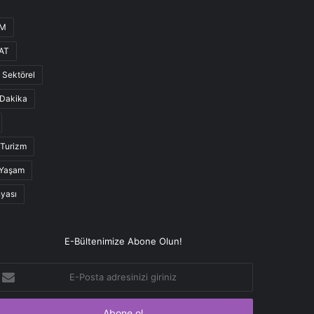
UM
AT
Sektörel
Dakika
Turizm
Yaşam
nyası
E-Bültenimize Abone Olun!
-
osta
dresinizi
iriniz