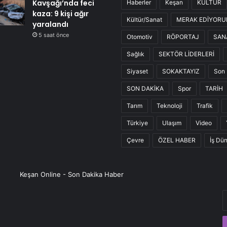
Kavşağı’nda feci
Haberler
Keşan
KÜLTÜR
kaza: 9 kişi ağır
Kültür/Sanat
MERAK EDİYOR
yaralandı
5 saat önce
Otomotiv
RÖPORTAJ
SAN
Sağlık
SEKTÖR LİDERLERİ
Siyaset
SOKAKTAYIZ
Son 
SON DAKİKA
Spor
TARİH
Tarım
Teknoloji
Trafik
Türkiye
Ulaşım
Video
Çevre
ÖZEL HABER
İş Dü
Keşan Online - Son Dakika Haber
E
P
a
g