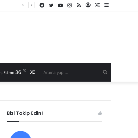
Facebook
Twitter
YouTube
Instagram
RSS
Kayıt
Rastgele
Kenar
Ol
Makale
Bölmesi
℃
36
Rastgele
Arama
, Edirne
Makale
yap
...
Bizi Takip Edin!