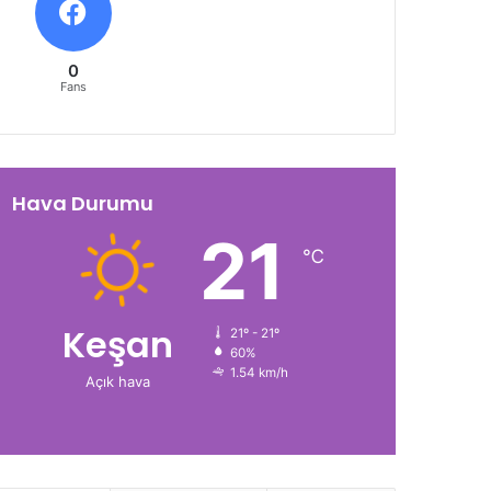
0
Fans
Hava Durumu
21
℃
Keşan
21º - 21º
60%
1.54 km/h
Açık hava