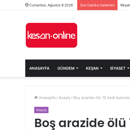
Keşan
Cumartesi, Ağustos 8 2026
Son Dakika Haberleri
ANASAYFA
GÜNDEM
KEŞAN
SIYASET
Anasayfa
/
Asayiş
/
Boş arazide ölü 15 kedi bulund
Asayiş
Boş arazide ölü