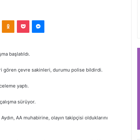
VKontakte
Odnoklassniki
Pocket
Messenger
şma başlatıldı.
i gören çevre sakinleri, durumu polise bildirdi.
nceleme yaptı.
 çalışma sürüyor.
 Aydın, AA muhabirine, olayın takipçisi olduklarını