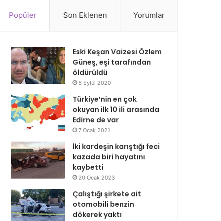
Popüler
Son Eklenen
Yorumlar
Eski Keşan Vaizesi Özlem
Güneş, eşi tarafından
öldürüldü
5 Eylül 2020
Türkiye’nin en çok
okuyan ilk 10 ili arasında
Edirne de var
7 Ocak 2021
İki kardeşin karıştığı feci
kazada biri hayatını
kaybetti
20 Ocak 2023
Çalıştığı şirkete ait
otomobili benzin
dökerek yaktı