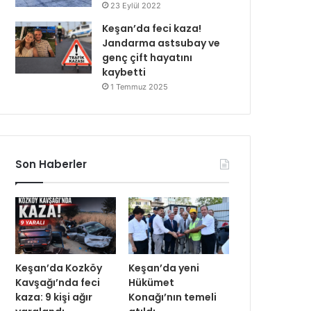
23 Eylül 2022
Keşan’da feci kaza!
Jandarma astsubay ve
genç çift hayatını
kaybetti
1 Temmuz 2025
Son Haberler
Keşan’da Kozköy
Keşan’da yeni
Kavşağı’nda feci
Hükümet
kaza: 9 kişi ağır
Konağı’nın temeli