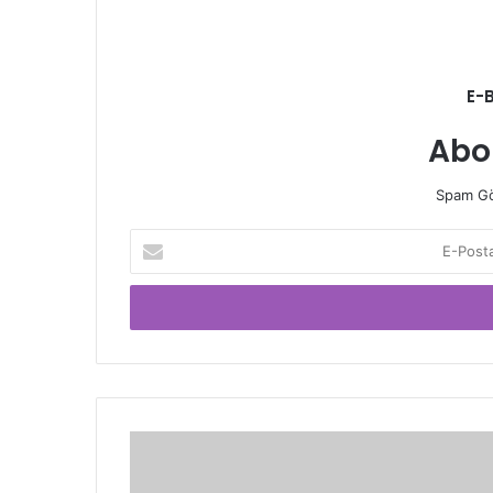
E-
Abo
Spam Gö
E-
Posta
adresinizi
giriniz