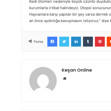
Kedi ölümleri nedeniyle büyük üzüntü duydukları
kurumlarla irtibat halindeyiz. Otopsi sonucun
Hayvanlara karşı yapılan bir şey varsa dernek o
an önce aydınlığa kavuşmasını istiyoruz.” diye
Facebook
Twitter
LinkedIn
Tumblr
Pint
Paylaş
Keşan Online
Web
sitesi