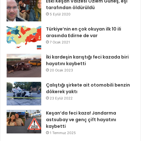
Eski Keşan Vaizesi Özlem Güneş, eşi
tarafından öldürüldü
5 Eylül 2020
Türkiye’nin en çok okuyan ilk 10 ili
arasında Edirne de var
7 Ocak 2021
İki kardeşin karıştığı feci kazada biri
hayatını kaybetti
20 Ocak 2023
Çalıştığı şirkete ait otomobili benzin
dökerek yaktı
23 Eylül 2022
Keşan’da feci kaza! Jandarma
astsubay ve genç çift hayatını
kaybetti
1 Temmuz 2025