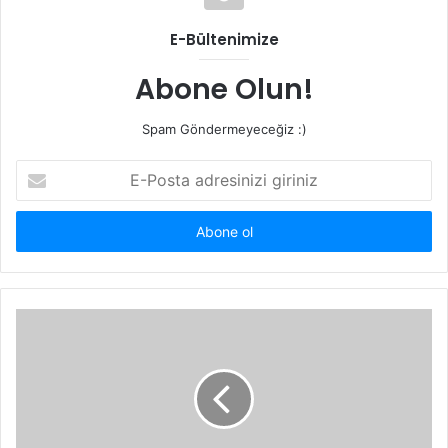
E-Bültenimize
Abone Olun!
Spam Göndermeyeceğiz :)
E-
Posta
adresinizi
giriniz