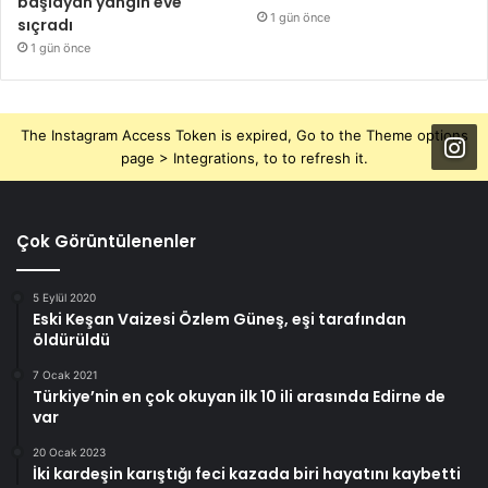
başlayan yangın eve
1 gün önce
sıçradı
1 gün önce
The Instagram Access Token is expired, Go to the Theme options
page > Integrations, to to refresh it.
Çok Görüntülenenler
5 Eylül 2020
Eski Keşan Vaizesi Özlem Güneş, eşi tarafından
öldürüldü
7 Ocak 2021
Türkiye’nin en çok okuyan ilk 10 ili arasında Edirne de
var
20 Ocak 2023
İki kardeşin karıştığı feci kazada biri hayatını kaybetti