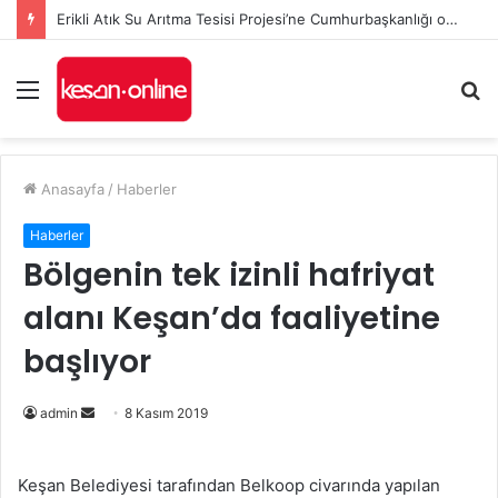
Erikli Atık Su Arıtma Tesisi Projesi’ne Cumhurbaşkanlığı onayı
Menü
A
y
...
Anasayfa
/
Haberler
Haberler
Bölgenin tek izinli hafriyat
alanı Keşan’da faaliyetine
başlıyor
Bir
admin
8 Kasım 2019
e-
posta
Keşan Belediyesi tarafından Belkoop civarında yapılan
göndermek