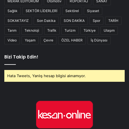
MERAK EDİYORUM
Otomotiv
RÖPORTAJ
SANAT
Sağlık
SEKTÖR LİDERLERİ
Sektörel
Siyaset
SOKAKTAYIZ
Son Dakika
SON DAKİKA
Spor
TARİH
Tarım
Teknoloji
Trafik
Turizm
Türkiye
Ulaşım
Video
Yaşam
Çevre
ÖZEL HABER
İş Dünyası
Bizi Takip Edin!
Hata Tweets, Yanlış hesap bilgisi alınamıyor.