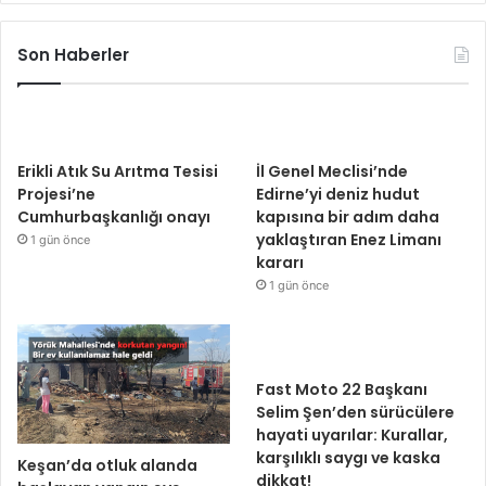
Son Haberler
Erikli Atık Su Arıtma Tesisi
İl Genel Meclisi’nde
Projesi’ne
Edirne’yi deniz hudut
Cumhurbaşkanlığı onayı
kapısına bir adım daha
yaklaştıran Enez Limanı
1 gün önce
kararı
1 gün önce
Fast Moto 22 Başkanı
Selim Şen’den sürücülere
hayati uyarılar: Kurallar,
karşılıklı saygı ve kaska
Keşan’da otluk alanda
dikkat!