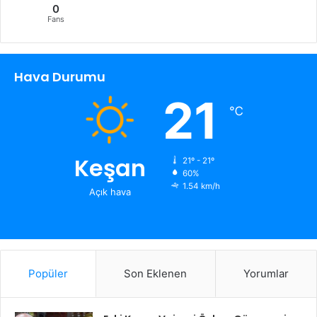
0
Fans
Hava Durumu
21
℃
Keşan
21º - 21º
60%
1.54 km/h
Açık hava
Popüler
Son Eklenen
Yorumlar