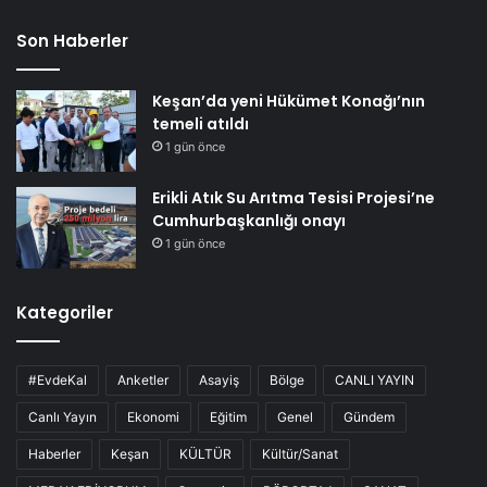
Son Haberler
Keşan’da yeni Hükümet Konağı’nın
temeli atıldı
1 gün önce
Erikli Atık Su Arıtma Tesisi Projesi’ne
Cumhurbaşkanlığı onayı
1 gün önce
Kategoriler
#EvdeKal
Anketler
Asayiş
Bölge
CANLI YAYIN
Canlı Yayın
Ekonomi
Eğitim
Genel
Gündem
Haberler
Keşan
KÜLTÜR
Kültür/Sanat