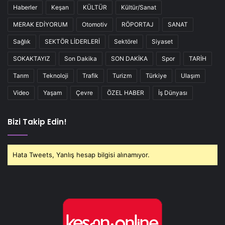
Haberler
Keşan
KÜLTÜR
Kültür/Sanat
MERAK EDİYORUM
Otomotiv
RÖPORTAJ
SANAT
Sağlık
SEKTÖR LİDERLERİ
Sektörel
Siyaset
SOKAKTAYIZ
Son Dakika
SON DAKİKA
Spor
TARİH
Tarım
Teknoloji
Trafik
Turizm
Türkiye
Ulaşım
Video
Yaşam
Çevre
ÖZEL HABER
İş Dünyası
Bizi Takip Edin!
Hata Tweets, Yanlış hesap bilgisi alınamıyor.