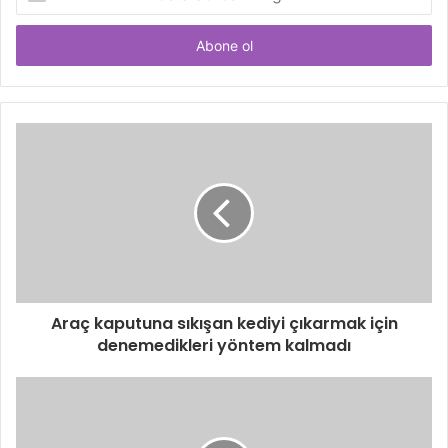
Posta
adresinizi
giriniz
Araç kaputuna sıkışan kediyi çıkarmak için
denemedikleri yöntem kalmadı