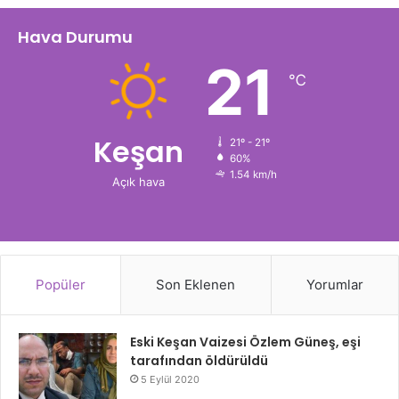
Hava Durumu
21
℃
Keşan
21º - 21º
60%
1.54 km/h
Açık hava
Popüler
Son Eklenen
Yorumlar
Eski Keşan Vaizesi Özlem Güneş, eşi
tarafından öldürüldü
5 Eylül 2020