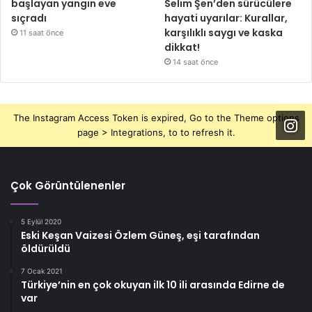
başlayan yangın eve
Selim Şen’den sürücülere
sıçradı
hayati uyarılar: Kurallar,
karşılıklı saygı ve kaska
11 saat önce
dikkat!
14 saat önce
The Instagram Access Token is expired, Go to the Theme options
page > Integrations, to to refresh it.
Çok Görüntülenenler
5 Eylül 2020
Eski Keşan Vaizesi Özlem Güneş, eşi tarafından
öldürüldü
7 Ocak 2021
Türkiye’nin en çok okuyan ilk 10 ili arasında Edirne de
var