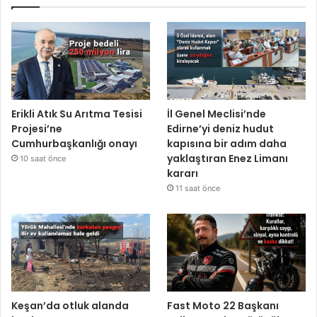
Erikli Atık Su Arıtma Tesisi
İl Genel Meclisi’nde
Projesi’ne
Edirne’yi deniz hudut
Cumhurbaşkanlığı onayı
kapısına bir adım daha
yaklaştıran Enez Limanı
10 saat önce
kararı
11 saat önce
Keşan’da otluk alanda
Fast Moto 22 Başkanı