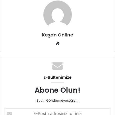
Keşan Online
Web
sitesi
E-Bültenimize
Abone Olun!
Spam Göndermeyeceğiz :)
E-