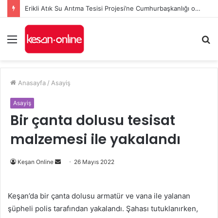
Erikli Atık Su Arıtma Tesisi Projesi’ne Cumhurbaşkanlığı onayı
Menü
A
y
...
Anasayfa
/
Asayiş
Asayiş
Bir çanta dolusu tesisat
malzemesi ile yakalandı
Bir
Keşan Online
26 Mayıs 2022
e-
posta
Keşan’da bir çanta dolusu armatür ve vana ile yalanan
göndermek
şüpheli polis tarafından yakalandı. Şahası tutuklanırken,