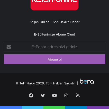
Keşan Online - Son Dakika Haber
E-Bültenimize Abone Olun!
E-
Posta
adresinizi
giriniz
© Telif Hakkı 2026, Tüm Hakları Saklıdır |
Facebook
Twitter
YouTube
Instagram
RSS