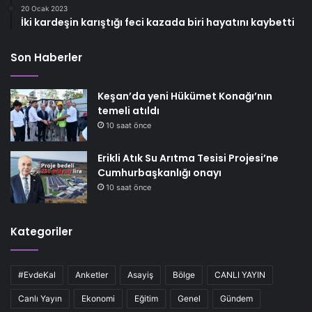
20 Ocak 2023
İki kardeşin karıştığı feci kazada biri hayatını kaybetti
Son Haberler
Keşan’da yeni Hükümet Konağı’nın
temeli atıldı
10 saat önce
Erikli Atık Su Arıtma Tesisi Projesi’ne
Cumhurbaşkanlığı onayı
10 saat önce
Kategoriler
#EvdeKal
Anketler
Asayiş
Bölge
CANLI YAYIN
Canlı Yayın
Ekonomi
Eğitim
Genel
Gündem