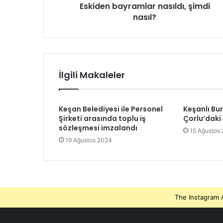
Eskiden bayramlar nasıldı, şimdi
i
nasıl?
r
i
n
i
z
İlgili Makaleler
Keşan Belediyesi ile Personel
Keşanlı Bu
Şirketi arasında toplu iş
Çorlu’daki
sözleşmesi imzalandı
15 Ağustos
19 Ağustos 2024
The Instagram A