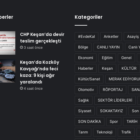
erler
Kategoriler
CHP Keşan’da devir
#EvdeKal
Anketler
Asayiş
teslim gerçekleşti
Bölge
CANLI YAYIN
Canlı 
3 saat önce
Ekonomi
Eğitim
Genel
Keşan’da Kozköy
Kavşağı’nda feci
Haberler
Keşan
KÜLTÜR
kaza: 9 kişi ağır
Kültür/Sanat
MERAK EDİYOR
yaralandı
4 saat önce
Otomotiv
RÖPORTAJ
SAN
Sağlık
SEKTÖR LİDERLERİ
Siyaset
SOKAKTAYIZ
Son 
SON DAKİKA
Spor
TARİH
Tarım
Teknoloji
Trafik