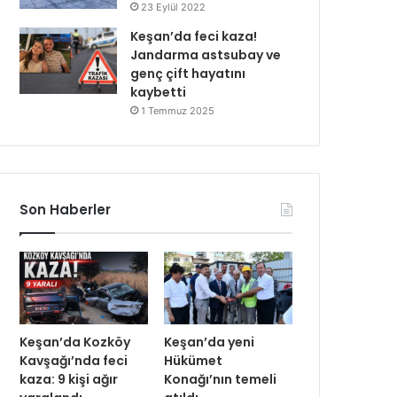
23 Eylül 2022
Keşan’da feci kaza!
Jandarma astsubay ve
genç çift hayatını
kaybetti
1 Temmuz 2025
Son Haberler
Keşan’da Kozköy
Keşan’da yeni
Kavşağı’nda feci
Hükümet
kaza: 9 kişi ağır
Konağı’nın temeli