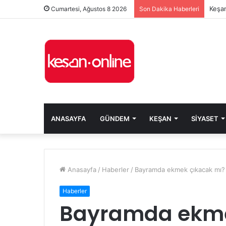
Keşan
Cumartesi, Ağustos 8 2026
Son Dakika Haberleri
ANASAYFA
GÜNDEM
KEŞAN
SIYASET
Anasayfa
/
Haberler
/
Bayramda ekmek çıkacak mı?
Haberler
Bayramda ekme