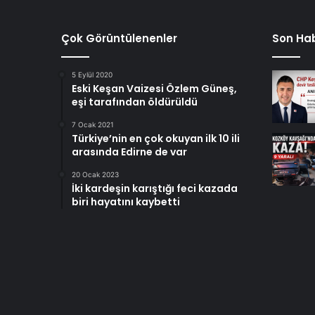
Çok Görüntülenenler
Son Hab
5 Eylül 2020
Eski Keşan Vaizesi Özlem Güneş,
eşi tarafından öldürüldü
7 Ocak 2021
Türkiye’nin en çok okuyan ilk 10 ili
arasında Edirne de var
20 Ocak 2023
İki kardeşin karıştığı feci kazada
biri hayatını kaybetti