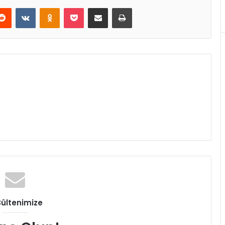
Reddit
VKontakte
Odnoklassniki
Pocket
E-Posta ile paylaş
Yazdır
Bültenimize