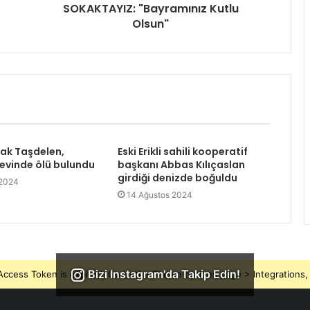
SOKAKTAYIZ: "Bayramınız Kutlu
Olsun"
rak Taşdelen,
Eski Erikli sahili kooperatif
 evinde ölü bulundu
başkanı Abbas Kılıçaslan
girdiği denizde boğuldu
 2024
14 Ağustos 2024
Bizi Instagram'da Takip Edin!
ccess Token is expired, Go to the Theme options page > Integrations, t