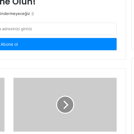
ne Olun!
ndermeyeceğiz :)