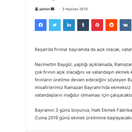
admin
B
3 Haziran 2019
i
Facebook
Twitter
LinkedIn
Tumblr
Pinterest
Reddit
VK
r
e
-
p
Keşan’da fırınlar bayramda da açık olacak, va
o
s
Necmettin Baygül, yaptığı açıklamada, Ramazan
t
çok fırının açık olacağını ve vatandaşın ekmek
a
fırınların üretime devam edeceğini söyleyen B
g
misafirlerimiz Ramazan Bayramı’nda ekmeksiz
ö
n
vatandaşların mağdur olmaması için çalışacakla
d
e
Bayramın 3 günü boyunca, Halk Ekmek Fabrikası’
r
Cuma 2019 günü ekmek üretimine başlayacakları
m
e