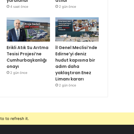
yaralandı
atıldı
4 saat önce
2 gün önce
Erikli Atık Su Arıtma
İl Genel Meclisi’nde
Tesisi Projesi’ne
Edirne’yi deniz
Cumhurbaşkanlığı
hudut kapısına bir
onayı
adım daha
yaklaştıran Enez
2 gün önce
Limanı kararı
2 gün önce
o to refresh it.