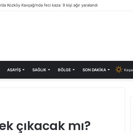
’da Kozköy Kavşağı’nda feci kaza: 9 kişi ağır yaralandı
ASAYIŞ
SAĞLIK
BÖLGE
SON DAKIKA
Keşan
k çıkacak mı?