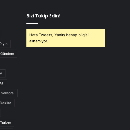
Bizi Takip Edin!
Hata Tweets, Yanlış hesap bilgisi
alınamıyor.
Yayın
Gündem
UM
AT
Sektörel
Dakika
Turizm