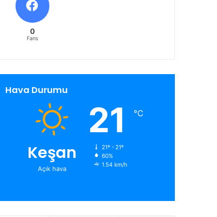
0
Fans
Hava Durumu
21
℃
Keşan
21º - 21º
60%
1.54 km/h
Açık hava