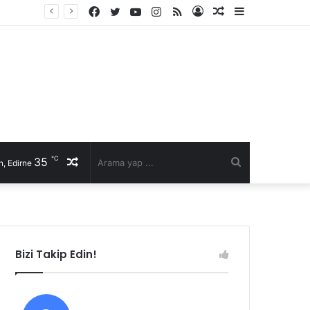
Facebook
Twitter
YouTube
Instagram
RSS
Kayıt
Rastgele
Kenar
Ol
Makale
Bölmesi
℃
35
Rastgele
Arama
, Edirne
Makale
yap
...
Bizi Takip Edin!