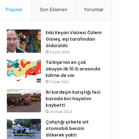
Popüler
Son Eklenen
Yorumlar
Eski Keşan Vaizesi Özlem
Güneş, eşi tarafından
öldürüldü
5 Eylül 2020
Türkiye’nin en çok
okuyan ilk 10 ili arasında
Edirne de var
7 Ocak 2021
İki kardeşin karıştığı feci
kazada biri hayatını
kaybetti
20 Ocak 2023
Çalıştığı şirkete ait
otomobili benzin
dökerek yaktı