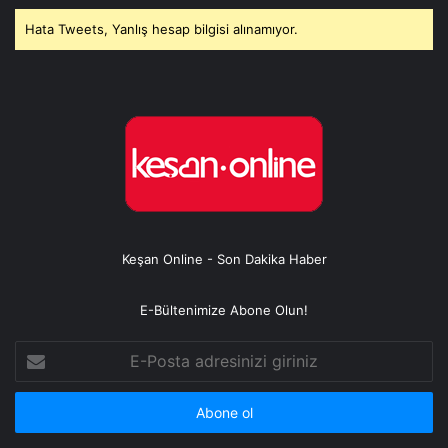
Hata Tweets, Yanlış hesap bilgisi alınamıyor.
Keşan Online - Son Dakika Haber
E-Bültenimize Abone Olun!
E-
Posta
adresinizi
giriniz