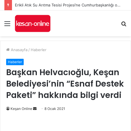
İl Genel Meclisi’nde Edirne’yi deniz hudut kapısına bir adım daha yaklaştıran Enez Limanı kararı
Menü
A
y
...
Anasayfa
/
Haberler
Haberler
Başkan Helvacıoğlu, Keşan
Belediyesi’nin “Esnaf Destek
Paketi” hakkında bilgi verdi
Bir
Keşan Online
8 Ocak 2021
e-
posta
göndermek