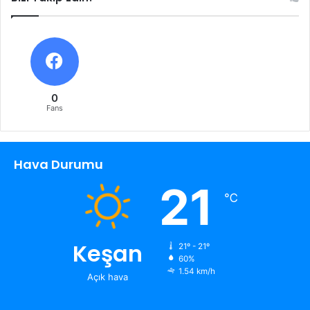
0
Fans
Hava Durumu
21
℃
Keşan
21º - 21º
60%
1.54 km/h
Açık hava