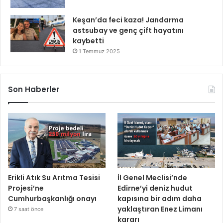
Keşan’da feci kaza! Jandarma
astsubay ve genç çift hayatını
kaybetti
1 Temmuz 2025
Son Haberler
Erikli Atık Su Arıtma Tesisi
İl Genel Meclisi’nde
Projesi’ne
Edirne’yi deniz hudut
Cumhurbaşkanlığı onayı
kapısına bir adım daha
yaklaştıran Enez Limanı
7 saat önce
kararı