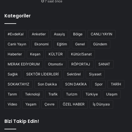
7 saat önce
Kategoriler
#EvdeKal
Anketler
Asayiş
Bölge
CANLI YAYIN
Canlı Yayın
Ekonomi
Eğitim
Genel
Gündem
Haberler
Keşan
KÜLTÜR
Kültür/Sanat
MERAK EDİYORUM
Otomotiv
RÖPORTAJ
SANAT
Sağlık
SEKTÖR LİDERLERİ
Sektörel
Siyaset
SOKAKTAYIZ
Son Dakika
SON DAKİKA
Spor
TARİH
Tarım
Teknoloji
Trafik
Turizm
Türkiye
Ulaşım
Video
Yaşam
Çevre
ÖZEL HABER
İş Dünyası
Bizi Takip Edin!