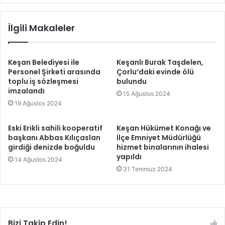
İlgili Makaleler
Keşan Belediyesi ile
Keşanlı Burak Taşdelen,
Personel Şirketi arasında
Çorlu’daki evinde ölü
toplu iş sözleşmesi
bulundu
imzalandı
15 Ağustos 2024
19 Ağustos 2024
Eski Erikli sahili kooperatif
Keşan Hükümet Konağı ve
başkanı Abbas Kılıçaslan
İlçe Emniyet Müdürlüğü
girdiği denizde boğuldu
hizmet binalarının ihalesi
yapıldı
14 Ağustos 2024
31 Temmuz 2024
Bizi Takip Edin!