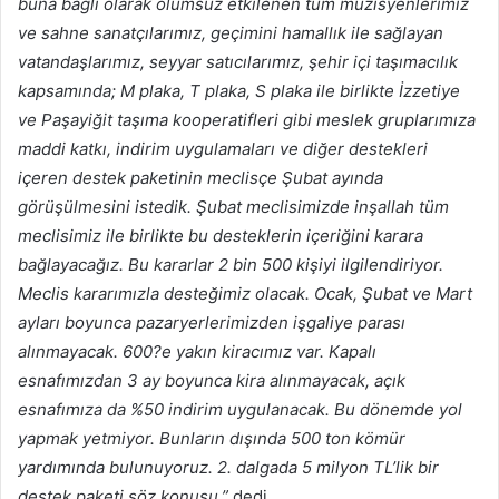
buna bağlı olarak olumsuz etkilenen tüm müzisyenlerimiz
ve sahne sanatçılarımız, geçimini hamallık ile sağlayan
vatandaşlarımız, seyyar satıcılarımız, şehir içi taşımacılık
kapsamında; M plaka, T plaka, S plaka ile birlikte İzzetiye
ve Paşayiğit taşıma kooperatifleri gibi meslek gruplarımıza
maddi katkı, indirim uygulamaları ve diğer destekleri
içeren destek paketinin meclisçe Şubat ayında
görüşülmesini istedik. Şubat meclisimizde inşallah tüm
meclisimiz ile birlikte bu desteklerin içeriğini karara
bağlayacağız. Bu kararlar 2 bin 500 kişiyi ilgilendiriyor.
Meclis kararımızla desteğimiz olacak. Ocak, Şubat ve Mart
ayları boyunca pazaryerlerimizden işgaliye parası
alınmayacak. 600?e yakın kiracımız var. Kapalı
esnafımızdan 3 ay boyunca kira alınmayacak, açık
esnafımıza da %50 indirim uygulanacak. Bu dönemde yol
yapmak yetmiyor. Bunların dışında 500 ton kömür
yardımında bulunuyoruz. 2. dalgada 5 milyon TL’lik bir
destek paketi söz konusu.”
dedi.