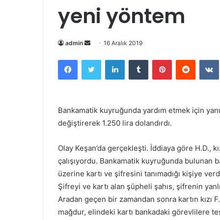
yeni yöntem
Bir
admin
16 Aralık 2019
e-
Facebook
Twitter
LinkedIn
Tumblr
Pinterest
Reddit
posta
göndermek
Bankamatik kuyruğunda yardım etmek için yanın
değiştirerek 1.250 lira dolandırdı.
Olay Keşan’da gerçekleşti. İddiaya göre H.D., kız
çalışıyordu. Bankamatik kuyruğunda bulunan ba
üzerine kartı ve şifresini tanımadığı kişiye verd
Şifreyi ve kartı alan şüpheli şahıs, şifrenin yan
Aradan geçen bir zamandan sonra kartın kızı F.
mağdur, elindeki kartı bankadaki görevlilere tes