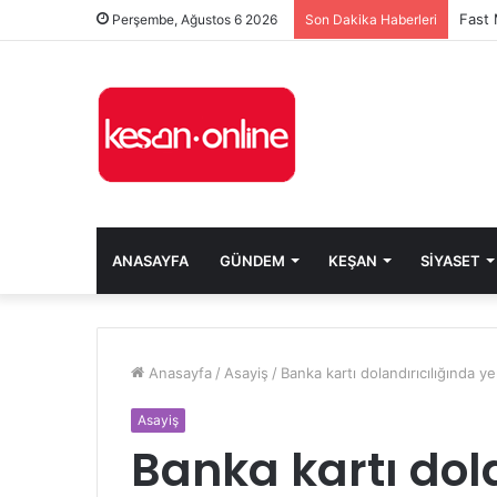
Perşembe, Ağustos 6 2026
Son Dakika Haberleri
ANASAYFA
GÜNDEM
KEŞAN
SIYASET
Anasayfa
/
Asayiş
/
Banka kartı dolandırıcılığında 
Asayiş
Banka kartı dol