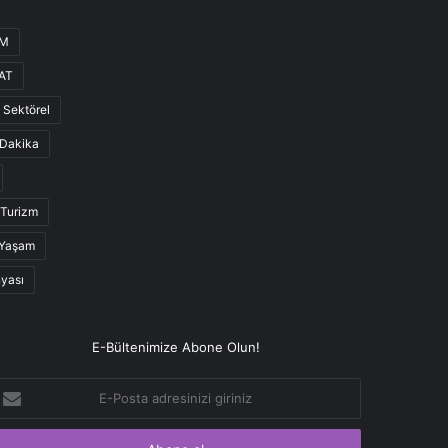
UM
AT
Sektörel
Dakika
Turizm
Yaşam
nyası
E-Bültenimize Abone Olun!
-
osta
dresinizi