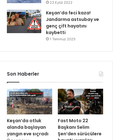
23 Eylül 2022
Keşan’da feci kaza!
Jandarma astsubay ve
genç çift hayatını
kaybetti
1 Temmuz 2025
Son Haberler
Keşan’da otluk
Fast Moto 22
alanda başlayan
Başkanı Selim
yangın eve sıçradı
Şen’den sürücülere