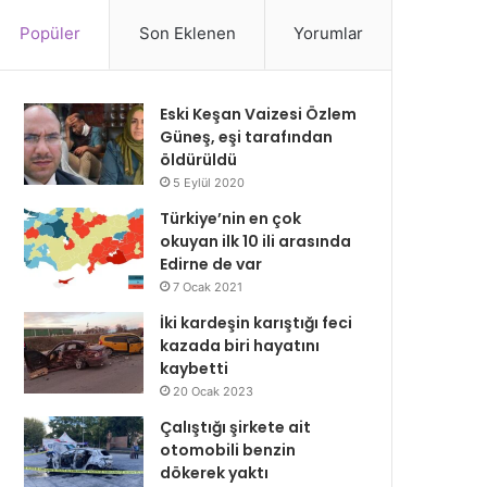
Popüler
Son Eklenen
Yorumlar
Eski Keşan Vaizesi Özlem
Güneş, eşi tarafından
öldürüldü
5 Eylül 2020
Türkiye’nin en çok
okuyan ilk 10 ili arasında
Edirne de var
7 Ocak 2021
İki kardeşin karıştığı feci
kazada biri hayatını
kaybetti
20 Ocak 2023
Çalıştığı şirkete ait
otomobili benzin
dökerek yaktı