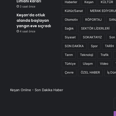
Limanı kararı
Haberler
Keşan
KÜLTÜR
3 saat önce
Kültür/Sanat
MERAK EDİYOR
Keşan’da otluk
Otomotiv
RÖPORTAJ
SAN
alanda başlayan
yangın eve sıçradı
Sağlık
SEKTÖR LİDERLERİ
4 saat önce
Siyaset
SOKAKTAYIZ
Son 
SON DAKİKA
Spor
TARİH
Tarım
Teknoloji
Trafik
Türkiye
Ulaşım
Video
Çevre
ÖZEL HABER
İş Dü
Keşan Online - Son Dakika Haber
E
P
a