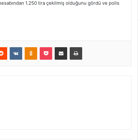
hesabından 1.250 lira çekilmiş olduğunu gördü ve polis
erest
Reddit
VKontakte
Odnoklassniki
Pocket
E-Posta ile paylaş
Yazdır