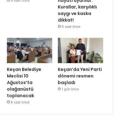
hayati uyarılar:
4 saat önce
Kurallar, karşılıklı
saygı ve kaska
dikkat!
6 saat önce
Keşan Belediye
Keşan’da Yeni Parti
Meclisi 10
dönemi resmen
Ağustos’ta
başladı
olağanüstü
1 gün önce
toplanacak
8 saat önce