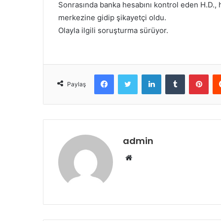
Sonrasında banka hesabını kontrol eden H.D., 
merkezine gidip şikayetçi oldu.
Olayla ilgili soruşturma sürüyor.
Facebook
Twitter
LinkedIn
Tumblr
Pint
Paylaş
admin
Web
sitesi