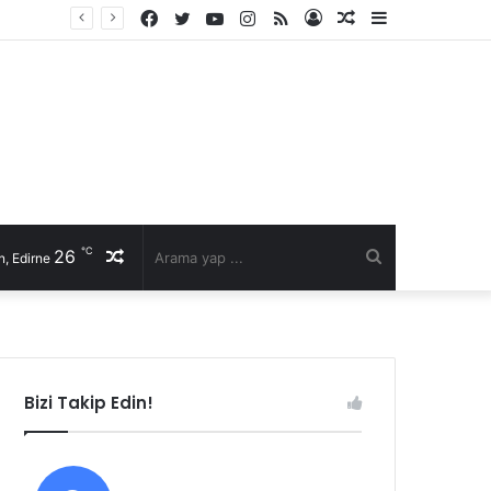
Facebook
Twitter
YouTube
Instagram
RSS
Kayıt
Rastgele
Kenar
Fast Moto 22 Başkanı Selim Şen’den sürücülere hayati uyarılar: Kurallar, karşılıklı saygı ve kaska dikkat!
Ol
Makale
Bölmesi
℃
26
Rastgele
Arama
, Edirne
Makale
yap
...
Bizi Takip Edin!