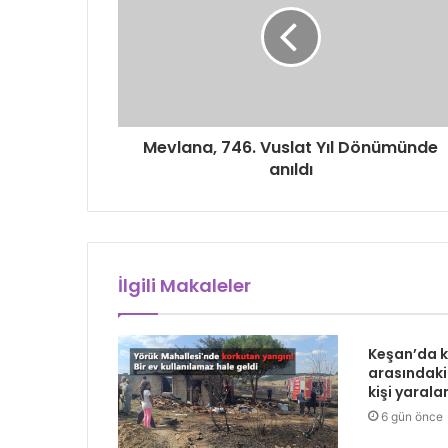
Mevlana, 746. Vuslat Yıl Dönümünde
anıldı
İlgili Makaleler
Keşan’da 
arasındaki
kişi yarala
6 gün önce