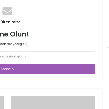
Bültenimize
ne Olun!
ndermeyeceğiz :)