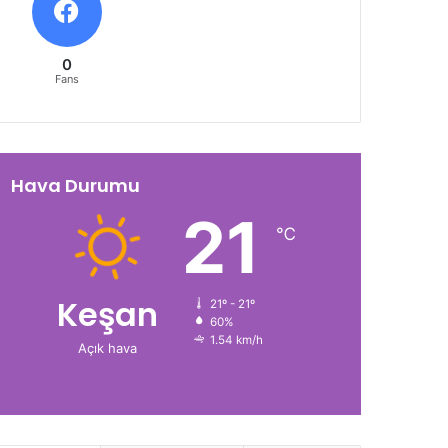
0
Fans
Hava Durumu
21
℃
Keşan
21º - 21º
60%
1.54 km/h
Açık hava