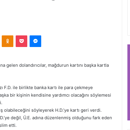
VKontakte
Odnoklassniki
Pocket
Messenger
a gelen dolandırıcılar, mağdurun kartını başka kartla
ı F.D. ile birlikte banka kartı ile para çekmeye
şka bir kişinin kendisine yardımcı olacağını söylemesi
i.
lış olabileceğini söyleyerek H.D.’ye kartı geri verdi.
D.’ye değil, Ü.E. adına düzenlenmiş olduğunu fark eden
lim etti.