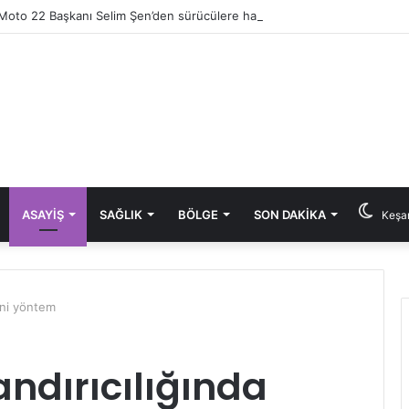
ASAYIŞ
SAĞLIK
BÖLGE
SON DAKIKA
Keşan
yeni yöntem
andırıcılığında