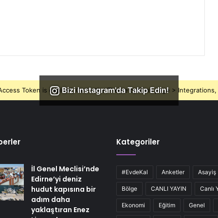
Bizi Instagram'da Takip Edin!
ccess Token is expired, Go to the Theme options page > Integrations, t
erler
Kategoriler
İl Genel Meclisi’nde
#EvdeKal
Anketler
Asayiş
Edirne’yi deniz
hudut kapısına bir
Bölge
CANLI YAYIN
Canlı 
adım daha
Ekonomi
Eğitim
Genel
yaklaştıran Enez