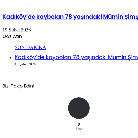
Kadıköy’de kaybolan 78 yaşındaki Mümin Şimşe
19 Şubat 2026
Göz Atın
Kapalı
SON DAKİKA
Kadıköy’de kaybolan 78 yaşındaki Mümin Şimş
19 Şubat 2026
Bizi Takip Edin!
0
Fans