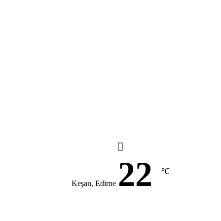
22
℃
Keşan, Edirne