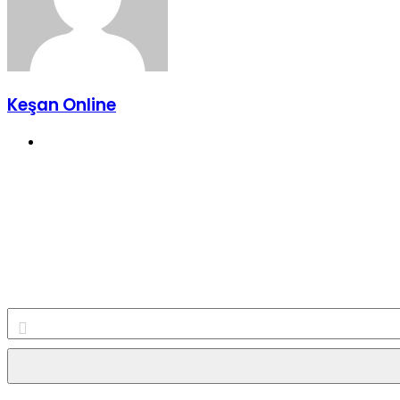
Keşan Online
Web
sitesi
E-
Posta
adresinizi
giriniz