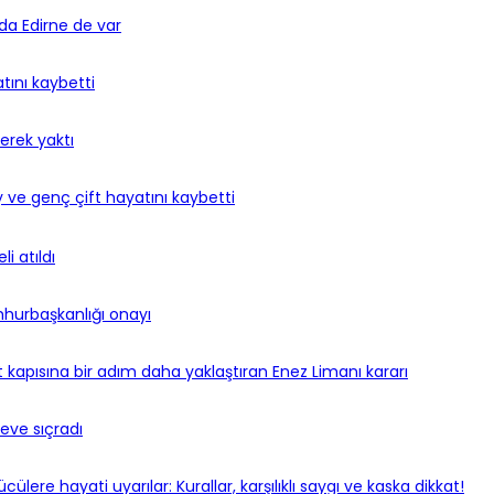
nda Edirne de var
atını kaybetti
kerek yaktı
ve genç çift hayatını kaybetti
i atıldı
umhurbaşkanlığı onayı
ut kapısına bir adım daha yaklaştıran Enez Limanı kararı
eve sıçradı
lere hayati uyarılar: Kurallar, karşılıklı saygı ve kaska dikkat!