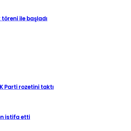
öreni ile başladı
Parti rozetini taktı
istifa etti