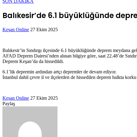
SON DAKİKA
Balıkesir’de 6.1 büyüklüğünde depr
Bir
Keşan Online
27 Ekim 2025
Facebook
Twitter
LinkedIn
Tumblr
Pinterest
Reddit
VKontakte
Odnoklassniki
Pocket
Messenger
Messenger
WhatsApp
Telegram
e-
posta
göndermek
Balıkesir’in Sındırgı ilçesinde 6.1 büyüklüğünde deprem meydana gel
AFAD Deprem Dairesi’nden alınan bilgiye göre, saat 22.48’de Sındırgı
Deprem Keşan’da da hissedildi.
6.1’lik depremin ardından artçı depremler de devam ediyor.
İstanbul dahil çevre il ve ilçelerden de hissedilen deprem halkta kork
Bir
Keşan Online
27 Ekim 2025
Facebook
Twitter
LinkedIn
Tumblr
Pinterest
Reddit
VKontakte
Odnoklassniki
Pocket
Messenger
Messenger
WhatsApp
Telegram
e-
Paylaş
Facebook
Twitter
LinkedIn
Tumblr
Pinterest
Reddit
VKontakte
Odnoklassniki
Pocket
E-
Yazdır
posta
Posta
göndermek
ile
paylaş