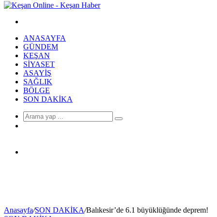
Arama
yap
ANASAYFA
...
GÜNDEM
KEŞAN
SIYASET
ASAYIŞ
SAĞLIK
BÖLGE
SON DAKIKA
Arama
Rastgele
yap
Makale
...
Anasayfa
/
SON DAKİKA
/
Balıkesir’de 6.1 büyüklüğünde deprem!