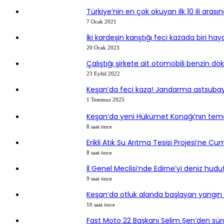
Türkiye’nin en çok okuyan ilk 10 ili arası
7 Ocak 2021
İki kardeşin karıştığı feci kazada biri hay
20 Ocak 2023
Çalıştığı şirkete ait otomobili benzin dö
23 Eylül 2022
Keşan’da feci kaza! Jandarma astsubay 
1 Temmuz 2025
Keşan’da yeni Hükümet Konağı’nın temel
8 saat önce
Erikli Atık Su Arıtma Tesisi Projesi’ne C
8 saat önce
İl Genel Meclisi’nde Edirne’yi deniz hud
9 saat önce
Keşan’da otluk alanda başlayan yangın 
10 saat önce
Fast Moto 22 Başkanı Selim Şen’den sürücü