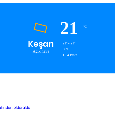
21
℃
Keşan
21º - 21º
60%
Açık hava
1.54 km/h
afından öldürüldü