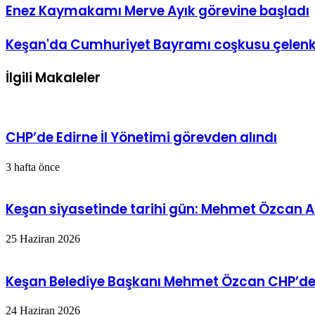
Enez Kaymakamı Merve Ayık görevine başladı
Keşan'da Cumhuriyet Bayramı coşkusu çelenk t
İlgili Makaleler
CHP’de Edirne İl Yönetimi görevden alındı
3 hafta önce
Keşan siyasetinde tarihi gün: Mehmet Özcan AK 
25 Haziran 2026
Keşan Belediye Başkanı Mehmet Özcan CHP’den 
24 Haziran 2026