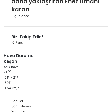
daha yaklaştıran Enez Limanı
kararı
3 gün önce
Bizi Takip Edin!
0
Fans
Hava Durumu
Keşan
Açık hava
℃
21
21º - 21º
60%
1.54 km/h
Popüler
Son Eklenen
Yorumlar