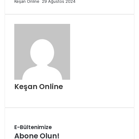
Bir
Keşan Online
29 Ağustos 2024
e-
posta
göndermek
Keşan Online
Web
sitesi
E-Bültenimize
Abone Olun!