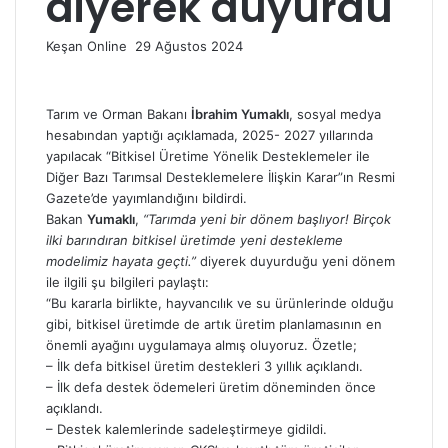
diyerek duyurdu
Bir
Keşan Online
29 Ağustos 2024
e-
posta
göndermek
Tarım ve Orman Bakanı
İbrahim Yumaklı
, sosyal medya
hesabından yaptığı açıklamada, 2025- 2027 yıllarında
yapılacak “Bitkisel Üretime Yönelik Desteklemeler ile
Diğer Bazı Tarımsal Desteklemelere İlişkin Karar”ın Resmi
Gazete’de yayımlandığını bildirdi.
Bakan
Yumaklı
,
“Tarımda yeni bir dönem başlıyor! Birçok
ilki barındıran bitkisel üretimde yeni destekleme
modelimiz hayata geçti.”
diyerek duyurduğu yeni dönem
ile ilgili şu bilgileri paylaştı:
“Bu kararla birlikte, hayvancılık ve su ürünlerinde olduğu
gibi, bitkisel üretimde de artık üretim planlamasının en
önemli ayağını uygulamaya almış oluyoruz. Özetle;
– İlk defa bitkisel üretim destekleri 3 yıllık açıklandı.
– İlk defa destek ödemeleri üretim döneminden önce
açıklandı.
– Destek kalemlerinde sadeleştirmeye gidildi.