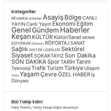
Kategoriler
Asayiş
Bölge
CANLI
#EvdeKal
Anketler
Ekonomi
Eğitim
Canlı Yayın
YAYIN
Genel
Haberler
Gündem
Keşan
KÜLTÜR
Kültür/Sanat
MERAK
RÖPORTAJ
SANAT
EDİYORUM
Otomotiv
Sağlık
Sektörel
SEKTÖR LİDERLERİ
Siyaset
Son Dakika
SOKAKTAYIZ
SON DAKİKA
Spor
Tarım
TARİH
Türkiye
Trafik
Turizm
Ulaşım
Teknoloji
Yaşam
Çevre
ÖZEL HABER
İş
Video
Dünyası
Bizi Takip Edin!
Hata Tweets, Yanlış hesap bilgisi alınamıyor.