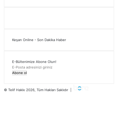
Keşan Online - Son Dakika Haber
E-Bültenimize Abone Olun!
E-
Posta
adresinizi
giriniz
© Telif Hakkı 2026, Tüm Hakları Saklıdır |
Facebook
Twitter
YouTube
Instagram
RSS