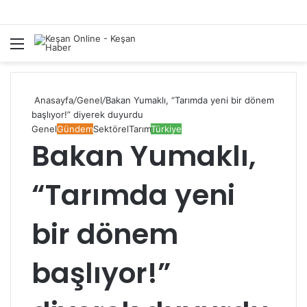
Menü
A
y
...
Anasayfa
/
Genel
/
Bakan Yumaklı, “Tarımda yeni bir dönem
başlıyor!” diyerek duyurdu
Genel
Gündem
Sektörel
Tarım
Türkiye
Bakan Yumaklı,
“Tarımda yeni
bir dönem
başlıyor!”