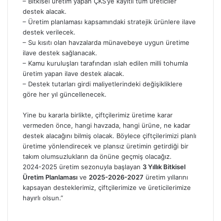
– Bitkisel üretim yapan ÇKS’ye kayıtlı tüm üreticiler
destek alacak.
– Üretim planlaması kapsamındaki stratejik ürünlere ilave
destek verilecek.
– Su kısıtı olan havzalarda münavebeye uygun üretime
ilave destek sağlanacak.
– Kamu kuruluşları tarafından ıslah edilen milli tohumla
üretim yapan ilave destek alacak.
– Destek tutarları girdi maliyetlerindeki değişikliklere
göre her yıl güncellenecek.
Yine bu kararla birlikte, çiftçilerimiz üretime karar
vermeden önce, hangi havzada, hangi ürüne, ne kadar
destek alacağını bilmiş olacak. Böylece çiftçilerimizi planlı
üretime yönlendirecek ve plansız üretimin getirdiği bir
takım olumsuzlukların da önüne geçmiş olacağız.
2024-2025 üretim sezonuyla başlayan
3 Yıllık Bitkisel
Üretim Planlaması
ve
2025-2026-2027
üretim yıllarını
kapsayan desteklerimiz, çiftçilerimize ve üreticilerimize
hayırlı olsun.”