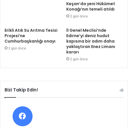
Keşan’da yeni Hükümet
Konağı’nın temeli atıldı
2 gün önce
Erikli Atık Su Arıtma Tesisi
İl Genel Meclisi’nde
Projesi’ne
Edirne’yi deniz hudut
Cumhurbaşkanlığı onayı
kapısına bir adım daha
yaklaştıran Enez Limanı
2 gün önce
kararı
2 gün önce
Bizi Takip Edin!