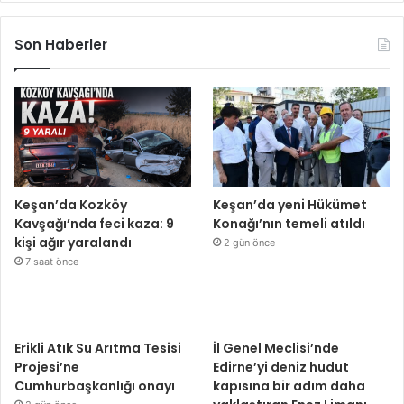
Son Haberler
Keşan’da Kozköy
Keşan’da yeni Hükümet
Kavşağı’nda feci kaza: 9
Konağı’nın temeli atıldı
kişi ağır yaralandı
2 gün önce
7 saat önce
Erikli Atık Su Arıtma Tesisi
İl Genel Meclisi’nde
Projesi’ne
Edirne’yi deniz hudut
Cumhurbaşkanlığı onayı
kapısına bir adım daha