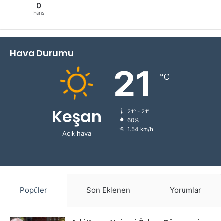
0
Fans
Hava Durumu
21
℃
Keşan
21º - 21º
60%
1.54 km/h
Açık hava
Popüler
Son Eklenen
Yorumlar