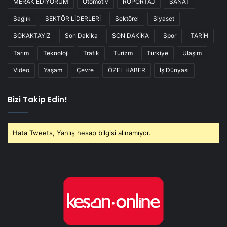
MERAK EDİYORUM
Otomotiv
RÖPORTAJ
SANAT
Sağlık
SEKTÖR LİDERLERİ
Sektörel
Siyaset
SOKAKTAYIZ
Son Dakika
SON DAKİKA
Spor
TARİH
Tarım
Teknoloji
Trafik
Turizm
Türkiye
Ulaşım
Video
Yaşam
Çevre
ÖZEL HABER
İş Dünyası
Bizi Takip Edin!
Hata Tweets, Yanlış hesap bilgisi alınamıyor.