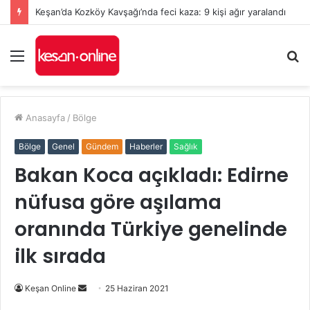
Keşan’da Kozköy Kavşağı’nda feci kaza: 9 kişi ağır yaralandı
Menü
A
y
...
Anasayfa
/
Bölge
Bölge
Genel
Gündem
Haberler
Sağlık
Bakan Koca açıkladı: Edirne
nüfusa göre aşılama
oranında Türkiye genelinde
ilk sırada
Bir
Keşan Online
25 Haziran 2021
e-