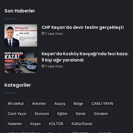
Son Haberler
CHP Keşan’da devir teslim gerçekleşti
7 saat önce
Keşan’da Kozköy Kavşağı’nda feci kaza:
9 kişi ağır yaralandı
7 saat önce
Kategoriler
#EvdeKal
Anketler
Asayiş
Bölge
CANLI YAYIN
Canlı Yayın
Ekonomi
Eğitim
Genel
Gündem
Haberler
Keşan
KÜLTÜR
Kültür/Sanat