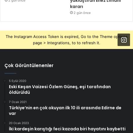
yaklaştıran Enez Limanı
2 gün önce
kararı
2 gün önce
The Instagram Access Token is expired, Go to the Theme options
page > Integrations, to to refresh it.
Çok Görüntülenenler
5 Eylül 2020
Eski Keşan Vaizesi Özlem Güneş, eşi tarafından
öldürüldü
7 Ocak 2021
Türkiye’nin en çok okuyan ilk 10 ili arasında Edirne de
var
20 Ocak 2023
İki kardeşin karıştığı feci kazada biri hayatını kaybetti