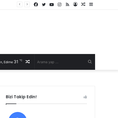
Facebook
Twitter
YouTube
Instagram
RSS
Kayıt
Rastgele
Kenar
Ol
Makale
Bölmesi
℃
31
Rastgele
Arama
n, Edirne
Makale
yap
...
Bizi Takip Edin!