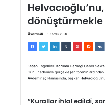
Helvacıoğlu’nu, 
dönüştürmekle e
Bir
admin
5 Aralık 2020
e-
Facebook
Twitter
LinkedIn
Tumblr
Pinterest
Reddit
posta
göndermek
Keşan Engellileri Koruma Derneği Genel Sekre
Günü nedeniyle gerçekleşen törenin ardından
Aydemir
açıklamasında, başkan
Helvacıoğlu
‘n
“Kurallar ihlal edildi, sa