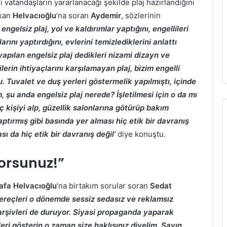
li vatandaşların yararlanacağı şekilde plaj hazırlandığını
şkan
Helvacıoğlu
‘na soran
Aydemir
, sözlerinin
gelsiz plaj, yol ve kaldırımlar yaptığını, engellileri
nı yaptırdığını, evlerini temizlediklerini anlattı
yapılan engelsiz plaj dedikleri nizami dizayn ve
rin ihtiyaçlarını karşılamayan plaj, bizim engelli
 Tuvalet ve duş yerleri göstermelik yapılmıştı, içinde
şu anda engelsiz plaj nerede? İşletilmesi için o da mı
ç kişiyi alp, güzellik salonlarına götürüp bakım
tırmış gibi basında yer alması hiç etik bir davranış
ası da hiç etik bir davranış değil’
diye konuştu.
orsunuz!”
afa Helvacıoğlu
‘na birtakım sorular soran
Sedat
 gereçleri o dönemde sessiz sedasız ve reklamsız
 arşivleri de duruyor. Siyasi propaganda yaparak
leri gösterin o zaman size haklısınız diyelim. Sayın