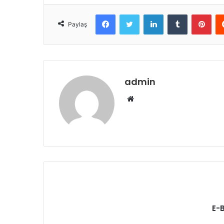
Facebook
Twitter
LinkedIn
Tumblr
Pint
Paylaş
admin
Web
sitesi
E-