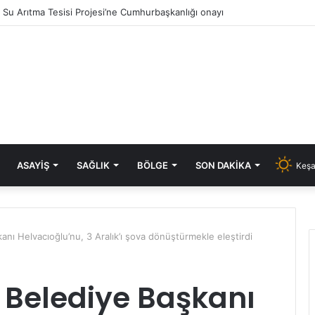
ık Su Arıtma Tesisi Projesi’ne Cumhurbaşkanlığı onayı
ASAYIŞ
SAĞLIK
BÖLGE
SON DAKIKA
Keşa
nı Helvacıoğlu’nu, 3 Aralık’ı şova dönüştürmekle eleştirdi
 Belediye Başkanı