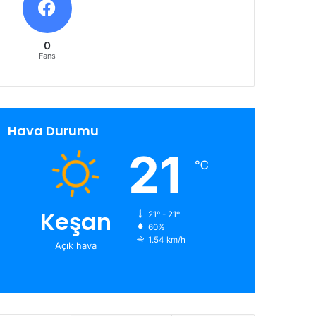
0
Fans
Hava Durumu
21
℃
Keşan
21º - 21º
60%
1.54 km/h
Açık hava