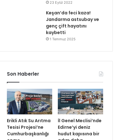
23 Eylül 2022
Keşan’da feci kaza!
Jandarma astsubay ve
genç çift hayatını
kaybetti
1 Temmuz 2025
Son Haberler
Erikli Atık Su Arıtma
İl Genel Meclisi’nde
Tesisi Projesi’ne
Edirne’yi deniz
Cumhurbaşkanlığı
hudut kapısına bir