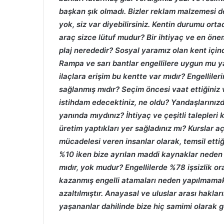
başkan şık olmadı. Bizler reklam malzemesi değ
yok, siz var diyebilirsiniz. Kentin durumu ort
araç sizce lütuf mudur? Bir ihtiyaç ve en öneml
plaj nerededir? Sosyal yaramız olan kent içind
Rampa ve sarı bantlar engellilere uygun mu ya
ilaçlara erişim bu kentte var mıdır? Engelliler
sağlanmış mıdır? Seçim öncesi vaat ettiğiniz 
istihdam edecektiniz, ne oldu? Yandaşlarınızd
yanında mıydınız? İhtiyaç ve çeşitli talepleri k
üretim yaptıkları yer sağladınız mı? Kurslar 
mücadelesi veren insanlar olarak, temsil etti
%10 iken bize ayrılan maddi kaynaklar neden 
mıdır, yok mudur? Engellilerde %78 işsizlik ora
kazanmış engelli atamaları neden yapılmama
azaltılmıştır. Anayasal ve uluslar arası haklar
yaşananlar dahilinde bize hiç samimi olarak 