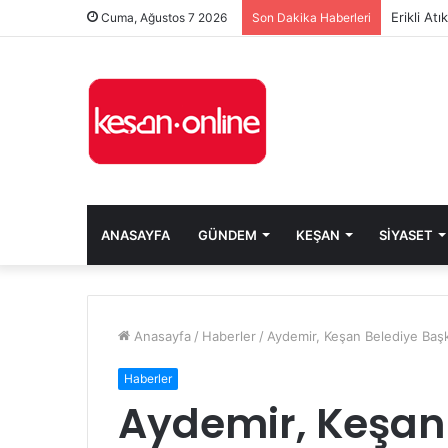
Erikli At
Cuma, Ağustos 7 2026
Son Dakika Haberleri
ANASAYFA
GÜNDEM
KEŞAN
SIYASET
Anasayfa
/
Haberler
/
Aydemir, Keşan Belediye Başka
Haberler
Aydemir, Keşan