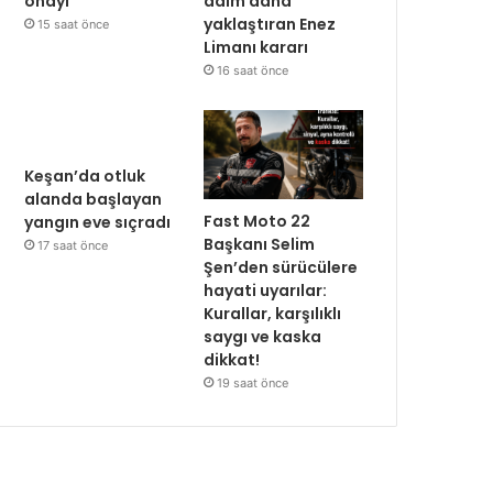
onayı
adım daha
yaklaştıran Enez
15 saat önce
Limanı kararı
16 saat önce
Keşan’da otluk
alanda başlayan
Fast Moto 22
yangın eve sıçradı
Başkanı Selim
17 saat önce
Şen’den sürücülere
hayati uyarılar:
Kurallar, karşılıklı
saygı ve kaska
dikkat!
19 saat önce