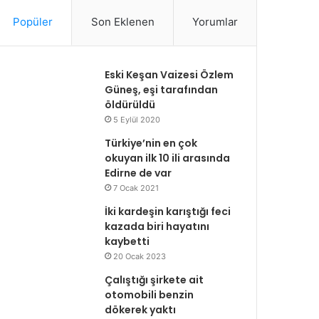
Popüler
Son Eklenen
Yorumlar
Eski Keşan Vaizesi Özlem
Güneş, eşi tarafından
öldürüldü
5 Eylül 2020
Türkiye’nin en çok
okuyan ilk 10 ili arasında
Edirne de var
7 Ocak 2021
İki kardeşin karıştığı feci
kazada biri hayatını
kaybetti
20 Ocak 2023
Çalıştığı şirkete ait
otomobili benzin
dökerek yaktı