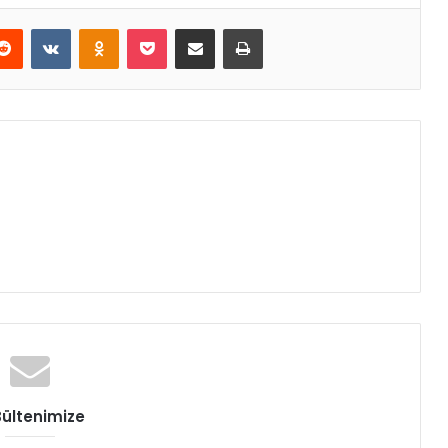
erest
Reddit
VKontakte
Odnoklassniki
Pocket
E-Posta ile paylaş
Yazdır
Bültenimize