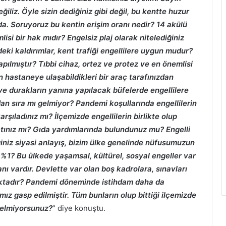
iliz. Öyle sizin dediğiniz gibi değil, bu kentte huzur
ada. Soruyoruz bu kentin erişim oranı nedir? 14 akülü
isi bir hak mıdır? Engelsiz plaj olarak nitelediğiniz
eki kaldırımlar, kent trafiği engellilere uygun mudur?
pılmıştır? Tıbbi cihaz, ortez ve protez ve en önemlisi
in hastaneye ulaşabildikleri bir araç tarafınızdan
ve durakların yanına yapılacak büfelerde engellilere
an sıra mı gelmiyor? Pandemi koşullarında engellilerin
arşıladınız mı? İlçemizde engellilerin birlikte olup
açtınız mı? Gıda yardımlarında bulundunuz mu? Engelli
ğiniz siyasi anlayış, bizim ülke genelinde nüfusumuzun
%1? Bu ülkede yaşamsal, kültürel, sosyal engeller var
nı vardır. Devlette var olan boş kadrolara, sınavları
ktadır? Pandemi döneminde istihdam daha da
ımız gasp edilmiştir. Tüm bunların olup bittiği ilçemizde
gelmiyorsunuz?
” diye konuştu.