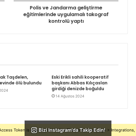
Polis ve Jandarma geliştirme
eğitimlerinde uygulamalı takograf
kontrolü yaptı
rak Taşdelen,
Eski Erikli sahili kooperatif
 evinde ölü bulundu
başkanı Abbas Kılıçaslan
girdiği denizde boğuldu
 2024
14 Ağustos 2024
Bizi Instagram'da Takip Edin!
ccess Token is expired, Go to the Theme options page > Integrations, t