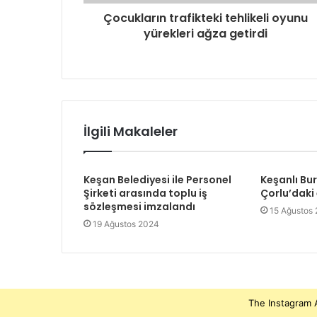
Çocukların trafikteki tehlikeli oyunu
yürekleri ağza getirdi
İlgili Makaleler
Keşan Belediyesi ile Personel
Keşanlı Bu
Şirketi arasında toplu iş
Çorlu’daki
sözleşmesi imzalandı
15 Ağustos
19 Ağustos 2024
The Instagram A