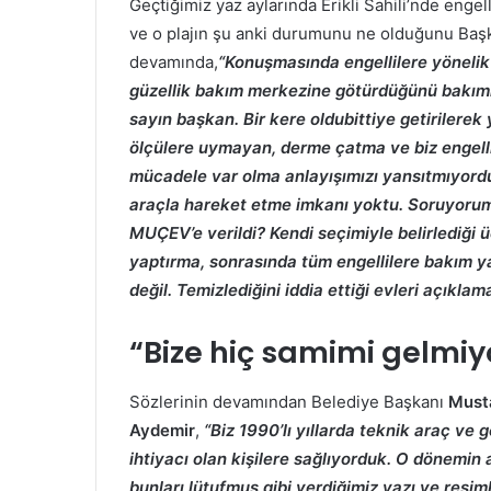
Geçtiğimiz yaz aylarında Erikli Sahili’nde engel
ve o plajın şu anki durumunu ne olduğunu Ba
devamında,
“Konuşmasında engellilere yönelik en
güzellik bakım merkezine götürdüğünü bakımları
sayın başkan. Bir kere oldubittiye getirilerek 
ölçülere uymayan, derme çatma ve biz engellile
mücadele var olma anlayışımızı yansıtmıyordu.
araçla hareket etme imkanı yoktu. Soruyorum, 
MUÇEV’e verildi? Kendi seçimiyle belirlediği ü
yaptırma, sonrasında tüm engellilere bakım yap
değil. Temizlediğini iddia ettiği evleri açıklam
“Bize hiç samimi gelmiy
Sözlerinin devamından Belediye Başkanı
Must
Aydemir
,
“Biz 1990’lı yıllarda teknik araç ve
ihtiyacı olan kişilere sağlıyorduk. O dönemin
bunları lütufmuş gibi verdiğimiz yazı ve resim