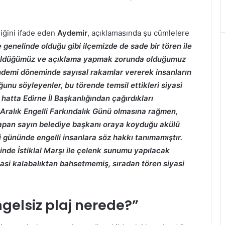
diğini ifade eden
Aydemir
, açıklamasında şu cümlelere
 genelinde olduğu gibi ilçemizde de sade bir tören ile
üzüldüğümüz ve açıklama yapmak zorunda olduğumuz
ndemi döneminde sayısal rakamlar vererek insanların
ğunu söyleyenler, bu törende temsil ettikleri siyasi
 hatta Edirne İl Başkanlığından çağırdıkları
. 3 Aralık Engelli Farkındalık Günü olmasına rağmen,
yapan sayın belediye başkanı oraya koyduğu akülü
li gününde engelli insanlara söz hakkı tanımamıştır.
ğinde İstiklal Marşı ile çelenk sunumu yapılacak
si kalabalıktan bahsetmemiş, sıradan tören siyasi
gelsiz plaj nerede?”