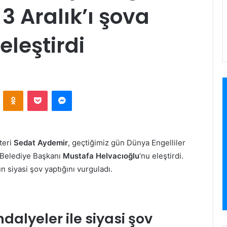
3 Aralık’ı şova
leştirdi
VKontakte
Odnoklassniki
Pocket
Messenger
teri
Sedat Aydemir
, geçtiğimiz gün Dünya Engelliler
 Belediye Başkanı
Mustafa Helvacıoğlu
‘nu eleştirdi.
un siyasi şov yaptığını vurguladı.
ndalyeler ile siyasi şov