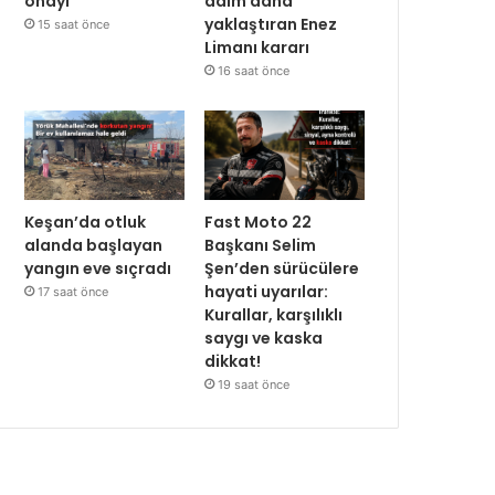
onayı
adım daha
yaklaştıran Enez
15 saat önce
Limanı kararı
16 saat önce
Keşan’da otluk
Fast Moto 22
alanda başlayan
Başkanı Selim
yangın eve sıçradı
Şen’den sürücülere
hayati uyarılar:
17 saat önce
Kurallar, karşılıklı
saygı ve kaska
dikkat!
19 saat önce