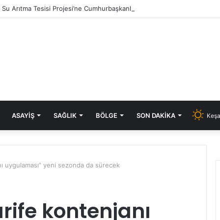
ık Su Arıtma Tesisi Projesi’ne Cumhurbaşkanlığı onayı
ASAYIŞ
SAĞLIK
BÖLGE
SON DAKIKA
Keşa
nı uygulaması” yeni sezonda da sürecek
rife kontenjanı