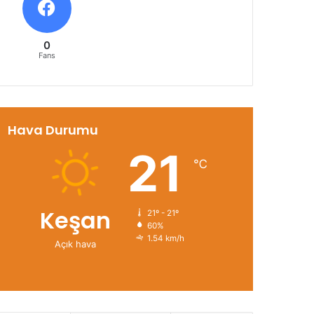
0
Fans
Hava Durumu
21
℃
Keşan
21º - 21º
60%
1.54 km/h
Açık hava