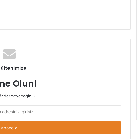
Bültenimize
ne Olun!
ndermeyeceğiz :)