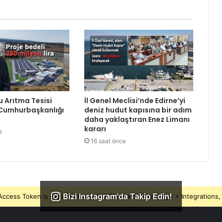
Su Arıtma Tesisi
İl Genel Meclisi’nde Edirne’yi
 Cumhurbaşkanlığı
deniz hudut kapısına bir adım
daha yaklaştıran Enez Limanı
kararı
e
16 saat önce
Bizi Instagram'da Takip Edin!
ccess Token is expired, Go to the Theme options page > Integrations, t