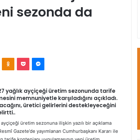
ni sezonda da
VKontakte
Odnoklassniki
Pocket
Messenger
027 yağlık ayçiçeği üretim sezonunda
tarife
sini memnuniyetle karşıladığını açıkladı.
acağını, üretici gelirlerini destekleyeceğini
rtti..
ayçiçeği üretim sezonuna ilişkin yazılı bir açıklama
 Resmî Gazete’de yayımlanan Cumhurbaşkanı Kararı ile
in tarife kontenjanı uygulamasının yeni üretim