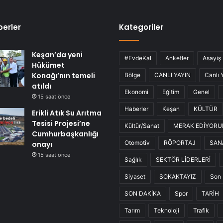
erler
Kategoriler
Keşan’da yeni
#EvdeKal
Anketler
Asayiş
Hükümet
Konağı’nın temeli
Bölge
CANLI YAYIN
Canlı 
atıldı
Ekonomi
Eğitim
Genel
15 saat önce
Haberler
Keşan
KÜLTÜR
Erikli Atık Su Arıtma
Tesisi Projesi’ne
Kültür/Sanat
MERAK EDİYOR
Cumhurbaşkanlığı
Otomotiv
RÖPORTAJ
SAN
onayı
15 saat önce
Sağlık
SEKTÖR LİDERLERİ
Siyaset
SOKAKTAYIZ
Son 
SON DAKİKA
Spor
TARİH
Tarım
Teknoloji
Trafik