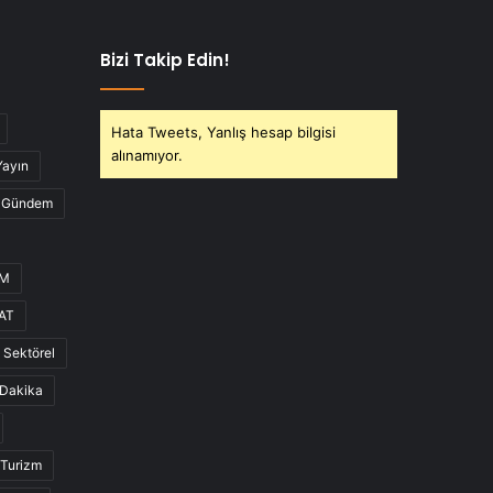
Bizi Takip Edin!
Hata Tweets, Yanlış hesap bilgisi
alınamıyor.
Yayın
Gündem
UM
AT
Sektörel
Dakika
Turizm