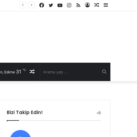
Facebook
Twitter
YouTube
Instagram
RSS
Kayıt
Rastgele
Kenar
Ol
Makale
Bölmesi
℃
31
Rastgele
Arama
n, Edirne
Makale
yap
...
Bizi Takip Edin!