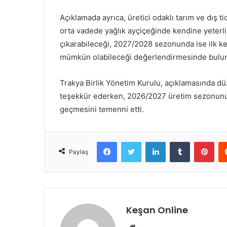
Açıklamada ayrıca, üretici odaklı tarım ve dış t
orta vadede yağlık ayçiçeğinde kendine yeterl
çıkarabileceği, 2027/2028 sezonunda ise ilk k
mümkün olabileceği değerlendirmesinde bulu
Trakya Birlik Yönetim Kurulu, açıklamasında 
teşekkür ederken, 2026/2027 üretim sezonunun 
geçmesini temenni etti.
Facebook
Twitter
LinkedIn
Tumblr
Pint
Paylaş
Keşan Online
Web