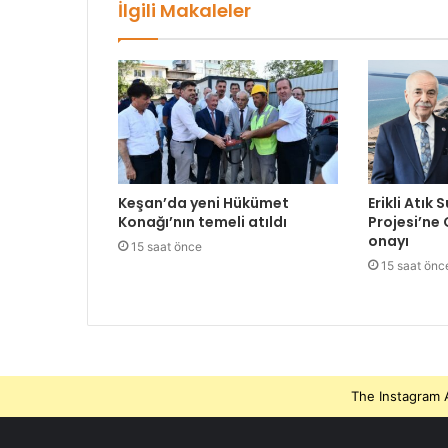
İlgili Makaleler
Keşan’da yeni Hükümet
Erikli Atık 
Konağı’nın temeli atıldı
Projesi’ne
onayı
15 saat önce
15 saat önc
The Instagram A