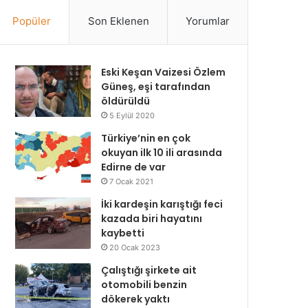
Popüler
Son Eklenen
Yorumlar
Eski Keşan Vaizesi Özlem
Güneş, eşi tarafından
öldürüldü
5 Eylül 2020
Türkiye’nin en çok
okuyan ilk 10 ili arasında
Edirne de var
7 Ocak 2021
İki kardeşin karıştığı feci
kazada biri hayatını
kaybetti
20 Ocak 2023
Çalıştığı şirkete ait
otomobili benzin
dökerek yaktı