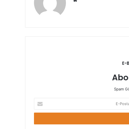
sitesi
E-
Abo
Spam Gö
E-
Posta
adresinizi
giriniz