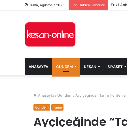
Erikli At
Cuma, Ağustos 7 2026
Son Dakika Haberleri
ANASAYFA
GÜNDEM
KEŞAN
SIYASET
Anasayfa
/
Gündem
/
Ayçiçeğinde “Tarife kontenja
Gündem
Tarım
Ayçiçeğinde “Ta