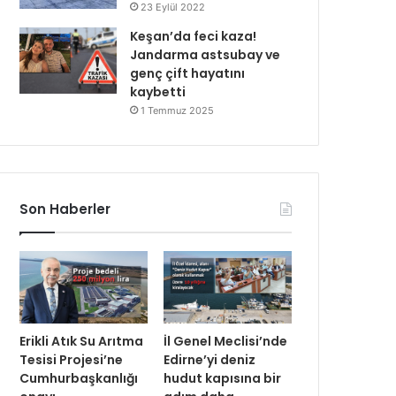
23 Eylül 2022
Keşan’da feci kaza!
Jandarma astsubay ve
genç çift hayatını
kaybetti
1 Temmuz 2025
Son Haberler
Erikli Atık Su Arıtma
İl Genel Meclisi’nde
Tesisi Projesi’ne
Edirne’yi deniz
Cumhurbaşkanlığı
hudut kapısına bir