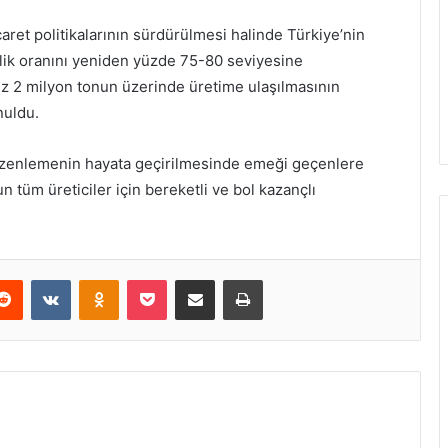
icaret politikalarının sürdürülmesi halinde Türkiye’nin
ilik oranını yeniden yüzde 75-80 seviyesine
ez 2 milyon tonun üzerinde üretime ulaşılmasının
nuldu.
düzenlemenin hayata geçirilmesinde emeği geçenlere
tüm üreticiler için bereketli ve bol kazançlı
erest
Reddit
VKontakte
Odnoklassniki
Pocket
E-Posta ile paylaş
Yazdır