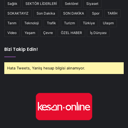
Sağlık
SEKTÖR LİDERLERİ
Sektörel
Siyaset
SOKAKTAYIZ
Son Dakika
SON DAKİKA
Spor
TARİH
Tarım
Teknoloji
Trafik
Turizm
Türkiye
Ulaşım
Video
Yaşam
Çevre
ÖZEL HABER
İş Dünyası
Bizi Takip Edin!
Hata Tweets, Yanlış hesap bilgisi alınamıyor.