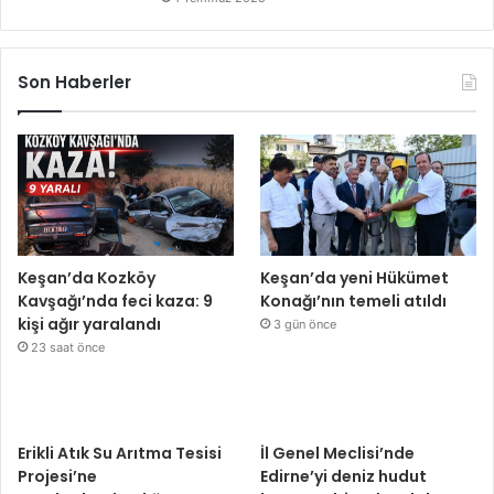
Son Haberler
Keşan’da Kozköy
Keşan’da yeni Hükümet
Kavşağı’nda feci kaza: 9
Konağı’nın temeli atıldı
kişi ağır yaralandı
3 gün önce
23 saat önce
Erikli Atık Su Arıtma Tesisi
İl Genel Meclisi’nde
Projesi’ne
Edirne’yi deniz hudut