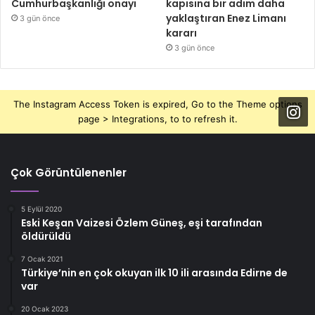
Cumhurbaşkanlığı onayı
kapısına bir adım daha
yaklaştıran Enez Limanı
3 gün önce
kararı
3 gün önce
The Instagram Access Token is expired, Go to the Theme options
page > Integrations, to to refresh it.
Çok Görüntülenenler
5 Eylül 2020
Eski Keşan Vaizesi Özlem Güneş, eşi tarafından
öldürüldü
7 Ocak 2021
Türkiye’nin en çok okuyan ilk 10 ili arasında Edirne de
var
20 Ocak 2023