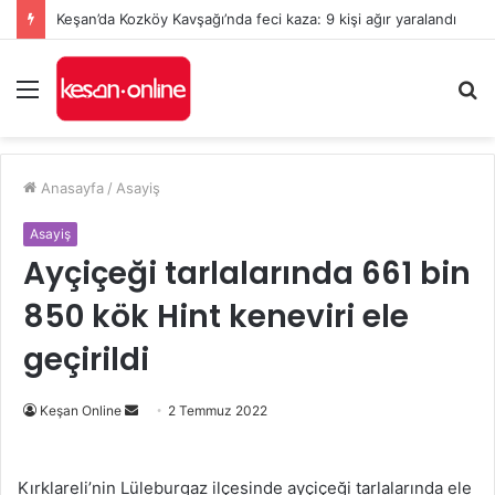
Keşan’da Kozköy Kavşağı’nda feci kaza: 9 kişi ağır yaralandı
Menü
A
y
...
Anasayfa
/
Asayiş
Asayiş
Ayçiçeği tarlalarında 661 bin
850 kök Hint keneviri ele
geçirildi
Bir
Keşan Online
2 Temmuz 2022
e-
posta
Kırklareli’nin Lüleburgaz ilçesinde ayçiçeği tarlalarında ele
göndermek