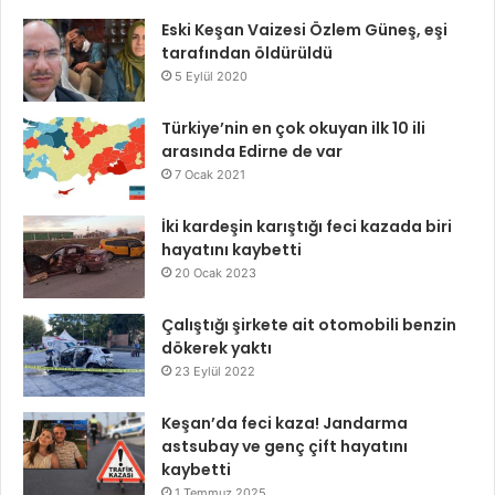
Eski Keşan Vaizesi Özlem Güneş, eşi
tarafından öldürüldü
5 Eylül 2020
Türkiye’nin en çok okuyan ilk 10 ili
arasında Edirne de var
7 Ocak 2021
İki kardeşin karıştığı feci kazada biri
hayatını kaybetti
20 Ocak 2023
Çalıştığı şirkete ait otomobili benzin
dökerek yaktı
23 Eylül 2022
Keşan’da feci kaza! Jandarma
astsubay ve genç çift hayatını
kaybetti
1 Temmuz 2025