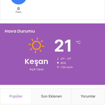
0
Fans
Hava Durumu
21
℃
Keşan
21º - 21º
60%
1.54 km/h
Açık hava
Popüler
Son Eklenen
Yorumlar