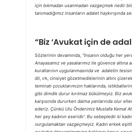
için bıkmadan usanmadan vazgeçmek nedir bil
tanımadığımız insanların adalet haykırışında ses
“Biz ‘Avukat için de adal
Sözlerinin devamında,
“İnsanın olduğu her ye
Anayasamız ve yasalarımız ile güvence altına a
kurallarının uygulanmasında ve adaletin tesisi
dil, ırk, cinsiyet gözetmediklerinin altını çizere
teminatı çocuklarımızın haklarında, istikballe
gibi dimdik durur kırılmaz bükülmeyiz. Biz avuk
karşısında dururken daima yanlarında olur eller
ederiz. Çünkü Ulu Önderimiz Mustafa Kemal A
her şey kadının eseridir’. Bu sebepledir ki kadı
vurgulamaktan vazgeçmeyiz. Kadın erkek eşitl
avukatız; Hayvanlarımızın haklarını korur, sav