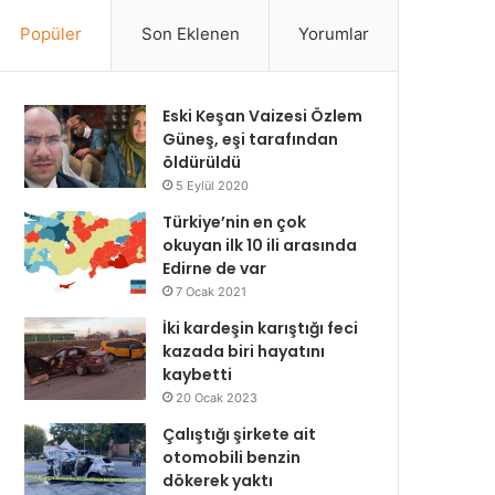
Popüler
Son Eklenen
Yorumlar
Eski Keşan Vaizesi Özlem
Güneş, eşi tarafından
öldürüldü
5 Eylül 2020
Türkiye’nin en çok
okuyan ilk 10 ili arasında
Edirne de var
7 Ocak 2021
İki kardeşin karıştığı feci
kazada biri hayatını
kaybetti
20 Ocak 2023
Çalıştığı şirkete ait
otomobili benzin
dökerek yaktı