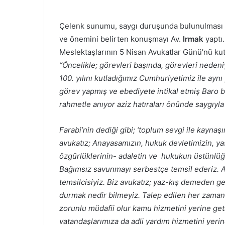
Çelenk sunumu, saygı duruşunda bulunulması v
ve önemini belirten konuşmayı Av.
Irmak
yaptı
Meslektaşlarının 5 Nisan Avukatlar Günü’nü ku
“Öncelikle; görevleri başında, görevleri nedeni
100. yılını kutladığımız Cumhuriyetimiz ile aynı
görev yapmış ve ebediyete intikal etmiş Baro 
rahmetle anıyor aziz hatıraları önünde saygıyla
Farabi’nin dediği gibi; ‘toplum sevgi ile kaynaşır
avukatız; Anayasamızın, hukuk devletimizin, yas
özgürlüklerinin- adaletin ve hukukun üstünlü
Bağımsız savunmayı serbestçe temsil ederiz. Av
temsilcisiyiz. Biz avukatız; yaz-kış demeden
durmak nedir bilmeyiz. Talep edilen her zaman
zorunlu müdafii olur kamu hizmetini yerine ge
vatandaşlarımıza da adli yardım hizmetini yerine