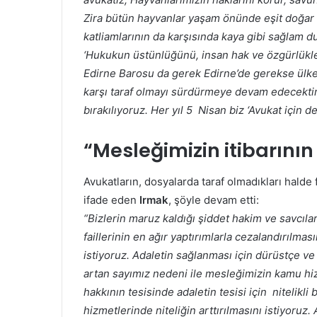
Zira bütün hayvanlar yaşam önünde eşit doğar v
katliamlarının da karşısında kaya gibi sağlam 
‘Hukukun üstünlüğünü, insan hak ve özgürlükler
Edirne Barosu da gerek Edirne’de gerekse ülkem
karşı taraf olmayı sürdürmeye devam edecektir
bırakılıyoruz. Her yıl 5 Nisan biz ‘Avukat için de
“Mesleğimizin itibarının
Avukatların, dosyalarda taraf olmadıkları halde 
ifade eden
Irmak
, şöyle devam etti:
“Bizlerin maruz kaldığı şiddet hakim ve savcıla
faillerinin en ağır yaptırımlarla cezalandırılmas
istiyoruz. Adaletin sağlanması için dürüstçe
artan sayımız nedeni ile mesleğimizin kamu hizm
hakkının tesisinde adaletin tesisi için nitelik
hizmetlerinde niteliğin arttırılmasını istiyoru