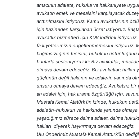
amacının adalete, hukuka ve hakkaniyete uygun 
avukatın emek ve mesaisini karşılayacak düzey
arttırılmasını istiyoruz. Kamu avukatlarının özlü
için hazineden karşılanan ücret istiyoruz. Ba
avukatlık hizmetleri için KDV indirimi istiyoruz
faaliyetlerimizin engellenmemesini istiyoruz. Me
bağımsızlığının tesisini, hukukun üstünlüğünü 
bunlarla sesleniyoruz ki; Biz avukatlar; mücad
olmaya devam edeceğiz. Biz avukatlar; halkın 
güçlünün değil haklının ve adaletin yanında o
unsuru olmaya devam edeceğiz. Avukatsız bir y
an adalet için, hak arama özgürlüğü için, savu
Mustafa Kemal Atatürk’ün izinde, hukukun üstün
adaletin-hukukun ve hakkında yanında olmaya
yaşadığımız sürece daima adalet, daima hukuku
hakları diyerek haykırmaya devam edeceğiz.
Ulu Önderimiz Mustafa Kemal Atatürk’ün dediği 