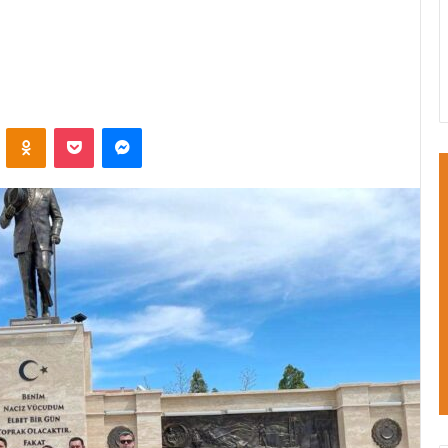
VKontakte
Odnoklassniki
Pocket
Messenger