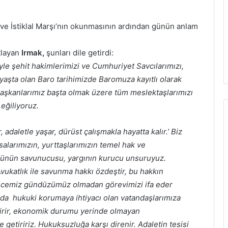
e İstiklal Marşı’nın okunmasının ardından günün anlam
.
tlayan
Irmak,
şunları dile getirdi:
yle şehit hakimlerimizi ve Cumhuriyet Savcılarımızı,
 yaşta olan Baro tarihimizde Baromuza kayıtlı olarak
başkanlarımız başta olmak üzere tüm meslektaşlarımızı
 eğiliyoruz.
, adaletle yaşar, dürüst çalışmakla hayatta kalır.’ Biz
alarımızın, yurttaşlarımızın temel hak ve
ğünün savunucusu, yargının kurucu unsuruyuz.
ukatlık ile savunma hakkı özdeştir, bu hakkın
 gecemiz gündüzümüz olmadan görevimizi ifa eder
da hukuki korumaya ihtiyacı olan vatandaşlarımıza
tirir, ekonomik durumu yerinde olmayan
 getiririz. Hukuksuzluğa karşı direnir. Adaletin tesisi