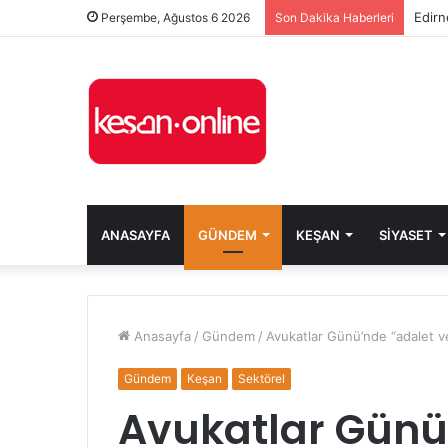
Edirn
Perşembe, Ağustos 6 2026
Son Dakika Haberleri
ANASAYFA
GÜNDEM
KEŞAN
SIYASET
Anasayfa
/
Gündem
/
Avukatlar Günü’nde “adalet ve
Gündem
Keşan
Sektörel
Avukatlar Günü