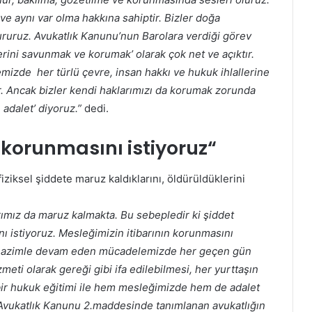
e aynı var olma hakkına sahiptir. Bizler doğa
dururuz. Avukatlık Kanunu’nun Barolara verdiği görev
ini savunmak ve korumak’ olarak çok net ve açıktır.
izde her türlü çevre, insan hakkı ve hukuk ihlallerine
. Ancak bizler kendi haklarımızı da korumak zorunda
 adalet’ diyoruz.”
dedi.
 korunmasını istiyoruz
“
fiziksel şiddete maruz kaldıklarını, öldürüldüklerini
rımız da maruz kalmakta. Bu sebepledir ki şiddet
ını istiyoruz. Mesleğimizin itibarının korunmasını
 ve azimle devam eden mücadelemizde her geçen gün
eti olarak gereği gibi ifa edilebilmesi, her yurttaşın
li bir hukuk eğitimi ile hem mesleğimizde hem de adalet
z. Avukatlık Kanunu 2.maddesinde tanımlanan avukatlığın