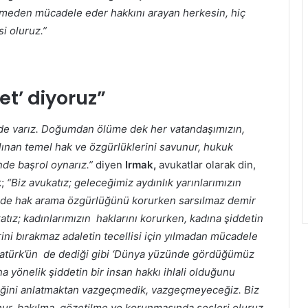
meden mücadele eder hakkını arayan herkesin, hiç
i oluruz.”
et’ diyoruz”
rde varız. Doğumdan ölüme dek her vatandaşımızın,
lınan temel hak ve özgürlüklerini savunur, hukuk
nde başrol oynarız.”
diyen
Irmak,
avukatlar olarak din,
k;
“Biz avukatız; geleceğimiz aydınlık yarınlarımızın
rinde hak arama özgürlüğünü korurken sarsılmaz demir
atız; kadınlarımızın haklarını korurken, kadına şiddetin
ini bırakmaz adaletin tecellisi için yılmadan mücadele
tatürk’ün de dediği gibi ‘Dünya yüzünde gördüğümüz
na yönelik şiddetin bir insan hakkı ihlali olduğunu
iğini anlatmaktan vazgeçmedik, vazgeçmeyeceğiz. Biz
unur, bakılma, gözetilme ve korunmasında sesleri oluruz.