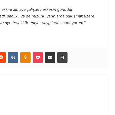
 hakkını almaya çalışan herkesin günüdür.
etli, sağlıklı ve de huzurlu yarınlarda buluşmak üzere,
yrı ayrı teşekkür ediyor saygılarımı sunuyorum.”
erest
Reddit
VKontakte
Odnoklassniki
Pocket
E-Posta ile paylaş
Yazdır