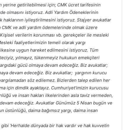
yerine getirilebilmesi için; CMK ücret tarifesinin
de olmasını istiyoruz. Adli Yardım Ödeneklerinin
k haklarının iyileştirilmesini istiyoruz. Stajyer avukatlar
şta CMK ve adli yardım ödemelerinde olmak üzere
. Kişisel verilerin korunması vb. gerekçeler ile mesleki
sleki faaliyetlerimizin temeli olarak yargı
ilkesine uygun hareket edilmesini istiyoruz. Tüm
eleciyiz, yılmayız, tükenmeyiz hukukun emekçileri
yargıdaki gücü olmaya devam edeceğiz. Biz avukatlar;
lmaya devam edeceğiz. Biz avukatlar; yargının kurucu
argılamadan söz edilemez. Bizlerden talep edilen her
nma için dimdik ayaktayız. Cumhuriyet’imizin kurucusu
lüğü ve insan hakları ilkelerinden asla taviz vermeden,
 devam edeceğiz. Avukatlar Günümüz 5 Nisan bugün ve
n üstünlüğü, daima bağımsız yargı, daima insan
gibi ‘Herhalde dünyada bir hak vardır ve hak kuvvetin