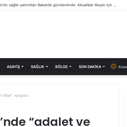
e’nin sağlık yatırımları Bakanlık gündeminde: Aksal’dan Keşan için iki önem
ASAYIŞ
SAĞLIK
BÖLGE
SON DAKIKA
Keşan
 itibar” vurgusu
’nde “adalet ve