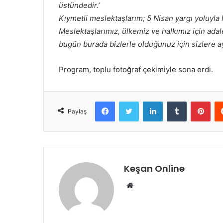
üstündedir.’
Kıymetli meslektaşlarım; 5 Nisan yargı yoluyla
Meslektaşlarımız, ülkemiz ve halkımız için adal
bugün burada bizlerle olduğunuz için sizlere a
Program, toplu fotoğraf çekimiyle sona erdi.
Facebook
Twitter
LinkedIn
Tumblr
Pint
Paylaş
Keşan Online
Web
sitesi