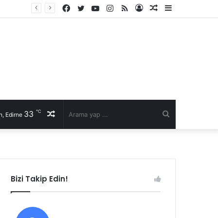
Facebook
Twitter
YouTube
Instagram
RSS
Kayıt
Rastgele
Kenar
li talep
Ol
Makale
Bölmesi
℃
33
Rastgele
Arama
, Edirne
Makale
yap
...
Bizi Takip Edin!