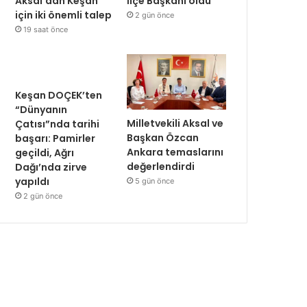
Aksal’dan Keşan
İlçe Başkanı oldu
için iki önemli talep
2 gün önce
19 saat önce
Keşan DOÇEK’ten
“Dünyanın
Milletvekili Aksal ve
Çatısı”nda tarihi
Başkan Özcan
başarı: Pamirler
Ankara temaslarını
geçildi, Ağrı
değerlendirdi
Dağı’nda zirve
yapıldı
5 gün önce
2 gün önce