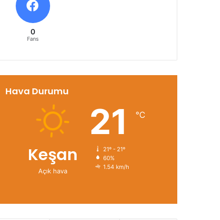
0
Fans
Hava Durumu
21
℃
Keşan
21º - 21º
60%
1.54 km/h
Açık hava