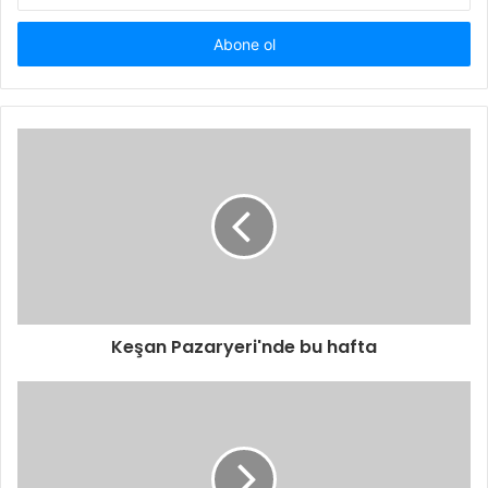
adresinizi
giriniz
Keşan Pazaryeri'nde bu hafta