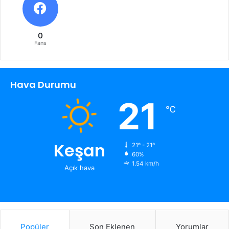
0
Fans
Hava Durumu
21
℃
Keşan
21º - 21º
60%
1.54 km/h
Açık hava
Popüler
Son Eklenen
Yorumlar