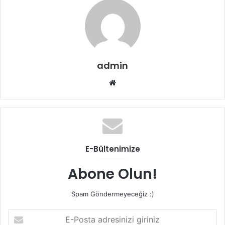
admin
Web
sitesi
E-Bültenimize
Abone Olun!
Spam Göndermeyeceğiz :)
E-
Posta