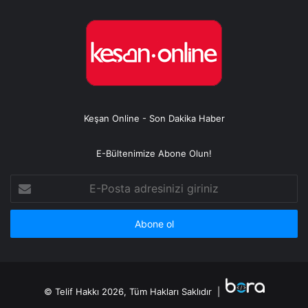
Keşan Online - Son Dakika Haber
E-Bültenimize Abone Olun!
E-
Posta
adresinizi
giriniz
© Telif Hakkı 2026, Tüm Hakları Saklıdır |