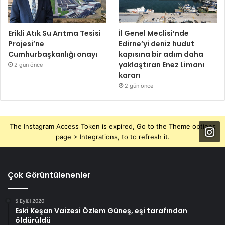
Erikli Atık Su Arıtma Tesisi
İl Genel Meclisi’nde
Projesi’ne
Edirne’yi deniz hudut
Cumhurbaşkanlığı onayı
kapısına bir adım daha
yaklaştıran Enez Limanı
2 gün önce
kararı
2 gün önce
The Instagram Access Token is expired, Go to the Theme options
page > Integrations, to to refresh it.
Çok Görüntülenenler
5 Eylül 2020
Eski Keşan Vaizesi Özlem Güneş, eşi tarafından
öldürüldü