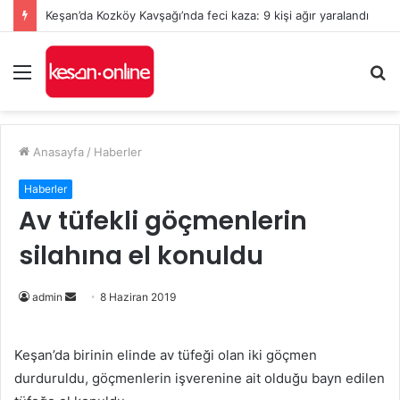
Keşan’da Kozköy Kavşağı’nda feci kaza: 9 kişi ağır yaralandı
Menü
A
y
...
Anasayfa
/
Haberler
Haberler
Av tüfekli göçmenlerin
silahına el konuldu
Bir
admin
8 Haziran 2019
e-
posta
Keşan’da birinin elinde av tüfeği olan iki göçmen
göndermek
durduruldu, göçmenlerin işverenine ait olduğu bayn edilen