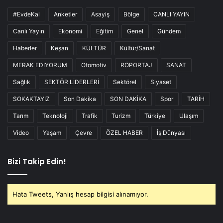
#EvdeKal
Anketler
Asayiş
Bölge
CANLI YAYIN
Canlı Yayın
Ekonomi
Eğitim
Genel
Gündem
Haberler
Keşan
KÜLTÜR
Kültür/Sanat
MERAK EDİYORUM
Otomotiv
RÖPORTAJ
SANAT
Sağlık
SEKTÖR LİDERLERİ
Sektörel
Siyaset
SOKAKTAYIZ
Son Dakika
SON DAKİKA
Spor
TARİH
Tarım
Teknoloji
Trafik
Turizm
Türkiye
Ulaşım
Video
Yaşam
Çevre
ÖZEL HABER
İş Dünyası
Bizi Takip Edin!
Hata Tweets, Yanlış hesap bilgisi alınamıyor.