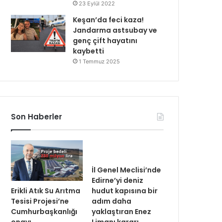
23 Eylül 2022
Keşan’da feci kaza!
Jandarma astsubay ve
genç çift hayatını
kaybetti
1 Temmuz 2025
Son Haberler
İl Genel Meclisi’nde
Edirne’yi deniz
Erikli Atık Su Arıtma
hudut kapısına bir
Tesisi Projesi’ne
adım daha
Cumhurbaşkanlığı
yaklaştıran Enez
onayı