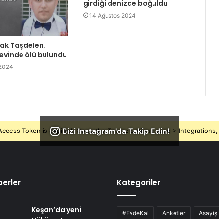
girdiği denizde boğuldu
14 Ağustos 2024
rak Taşdelen,
 evinde ölü bulundu
 2024
Bizi Instagram'da Takip Edin!
ccess Token is expired, Go to the Theme options page > Integrations, t
erler
Kategoriler
Keşan’da yeni
#EvdeKal
Anketler
Asayiş