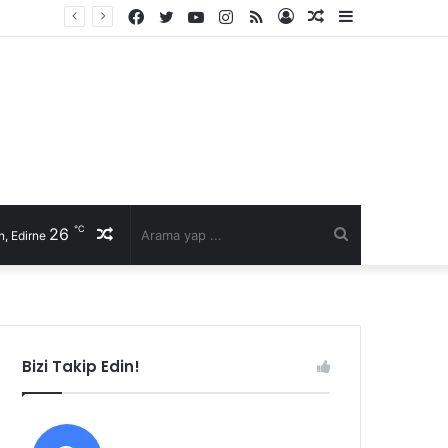
Facebook
Twitter
YouTube
Instagram
RSS
Kayıt
Rastgele
Kenar
Ol
Makale
Bölmesi
℃
26
Rastgele
Arama
, Edirne
Makale
yap
...
Bizi Takip Edin!