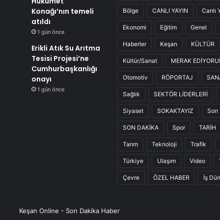
Hükümet
Konağı’nın temeli
Bölge
CANLI YAYIN
Canlı 
atıldı
Ekonomi
Eğitim
Genel
1 gün önce
Haberler
Keşan
KÜLTÜR
Erikli Atık Su Arıtma
Tesisi Projesi’ne
Kültür/Sanat
MERAK EDİYOR
Cumhurbaşkanlığı
Otomotiv
RÖPORTAJ
SAN
onayı
1 gün önce
Sağlık
SEKTÖR LİDERLERİ
Siyaset
SOKAKTAYIZ
Son 
SON DAKİKA
Spor
TARİH
Tarım
Teknoloji
Trafik
Türkiye
Ulaşım
Video
Çevre
ÖZEL HABER
İş Dü
Keşan Online - Son Dakika Haber