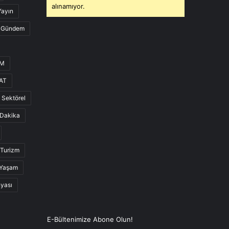
alınamıyor.
Yayın
Gündem
UM
AT
Sektörel
Dakika
Turizm
Yaşam
nyası
E-Bültenimize Abone Olun!