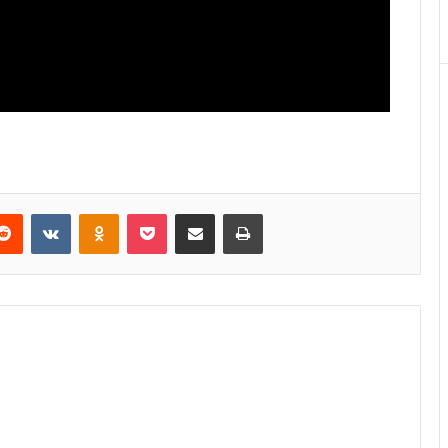
Reddit
VKontakte
Odnoklassniki
Pocket
E-Posta ile paylaş
Yazdır