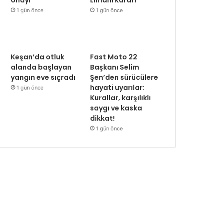
Limanı kararı
1 gün önce
1 gün önce
Keşan’da otluk
Fast Moto 22
alanda başlayan
Başkanı Selim
yangın eve sıçradı
Şen’den sürücülere
hayati uyarılar:
1 gün önce
Kurallar, karşılıklı
saygı ve kaska
dikkat!
1 gün önce