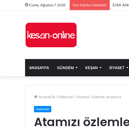
Erikli At
Cuma, Ağustos 7 2026
Son Dakika Haberleri
ANASAYFA
GÜNDEM
KEŞAN
SIYASET
Anasayfa
/
Haberler
/
Atamızı özlemle anıyoruz
Haberler
Atamızı özlemle