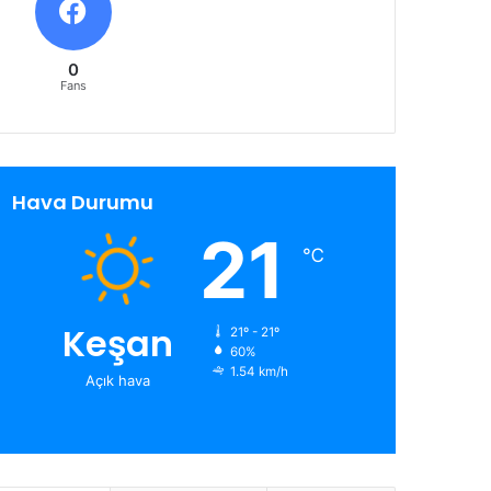
0
Fans
Hava Durumu
21
℃
Keşan
21º - 21º
60%
1.54 km/h
Açık hava