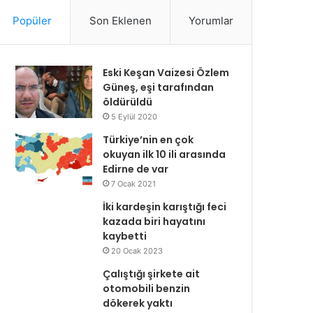
Popüler
Son Eklenen
Yorumlar
Eski Keşan Vaizesi Özlem
Güneş, eşi tarafından
öldürüldü
5 Eylül 2020
Türkiye’nin en çok
okuyan ilk 10 ili arasında
Edirne de var
7 Ocak 2021
İki kardeşin karıştığı feci
kazada biri hayatını
kaybetti
20 Ocak 2023
Çalıştığı şirkete ait
otomobili benzin
dökerek yaktı