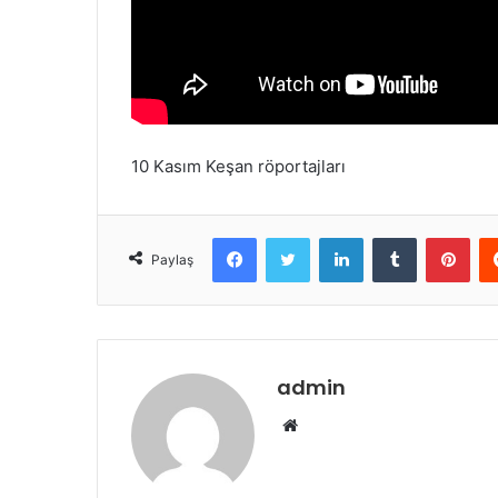
k
10 Kasım Keşan röportajları
Facebook
Twitter
LinkedIn
Tumblr
Pinterest
Paylaş
admin
W
e
b