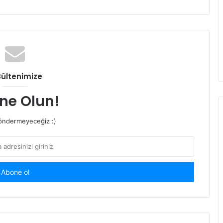
Bültenimize
ne Olun!
ndermeyeceğiz :)