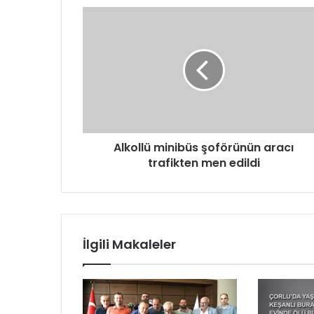
d
r
e
s
i
n
i
z
i
g
Alkollü minibüs şoförünün aracı
i
trafikten men edildi
r
i
n
i
z
İlgili Makaleler