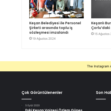
Keşan Belediyesi ile Personel
Keşanlı Bu
Şirketi arasında toplu iş
Çorlu’daki
sözleşmesi imzalandı
15 Ağustos
19 Ağustos 2024
The Instagram A
Çok Görüntülenenler
Son Hab
5 Eylül 2020
Eski Keşan Vaizesi Özlem Güneş,