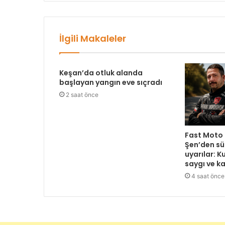
İlgili Makaleler
Keşan’da otluk alanda
başlayan yangın eve sıçradı
2 saat önce
Fast Moto 
Şen’den sü
uyarılar: Ku
saygı ve k
4 saat önce