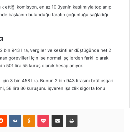
ık ettiği komisyon, en az 10 üyenin katılımıyla toplanıp,
alinde başkanın bulunduğu tarafın çoğunluğu sağladığı
a
t 2 bin 943 lira, vergiler ve kesintiler düştüğünde net 2
an görevlileri için ise normal işçilerden farklı olarak
bin 501 lira 55 kuruş olarak hesaplanıyor.
 için 3 bin 458 lira. Bunun 2 bin 943 lirasını brüt asgari
i, 58 lira 86 kuruşunu işveren işsizlik sigorta fonu
erest
Reddit
VKontakte
Odnoklassniki
Pocket
E-Posta ile paylaş
Yazdır