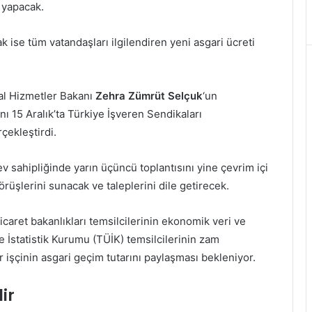
 yapacak.
k ise tüm vatandaşları ilgilendiren yeni asgari ücreti
syal Hizmetler Bakanı
Zehra Zümrüt Selçuk
‘un
nı 15 Aralık’ta Türkiye İşveren Sendikaları
çekleştirdi.
v sahipliğinde yarın üçüncü toplantısını yine çevrim içi
rüşlerini sunacak ve taleplerini dile getirecek.
caret bakanlıkları temsilcilerinin ekonomik veri ve
 İstatistik Kurumu (TÜİK) temsilcilerinin zam
r işçinin asgari geçim tutarını paylaşması bekleniyor.
ir