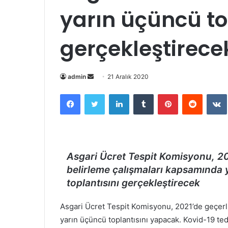
yarın üçüncü to
gerçekleştirece
Bir
admin
21 Aralık 2020
e-
Facebook
Twitter
LinkedIn
Tumblr
Pinterest
Reddit
posta
göndermek
Asgari Ücret Tespit Komisyonu, 202
belirleme çalışmaları kapsamında 
toplantısını gerçekleştirecek
Asgari Ücret Tespit Komisyonu, 2021’de geçerli
yarın üçüncü toplantısını yapacak. Kovid-19 te