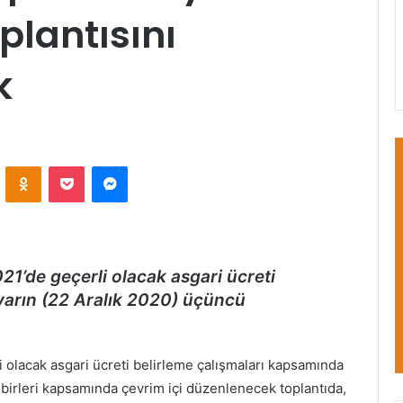
plantısını
k
VKontakte
Odnoklassniki
Pocket
Messenger
1’de geçerli olacak asgari ücreti
yarın (22 Aralık 2020) üçüncü
 olacak asgari ücreti belirleme çalışmaları kapsamında
dbirleri kapsamında çevrim içi düzenlenecek toplantıda,