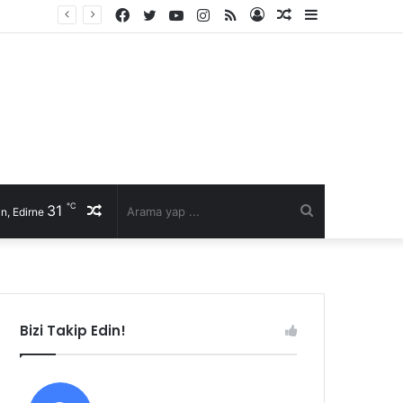
Facebook
Twitter
YouTube
Instagram
RSS
Kayıt
Rastgele
Kenar
Fast Moto 22 Başkanı Selim Şen’den sürücülere hayati uyarılar: Kurallar, karşılıklı saygı ve kaska dikkat!
Ol
Makale
Bölmesi
℃
31
Rastgele
Arama
n, Edirne
Makale
yap
...
Bizi Takip Edin!