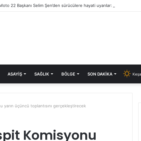
ASAYIŞ
SAĞLIK
BÖLGE
SON DAKIKA
Keşa
u yarın üçüncü toplantısını gerçekleştirecek
spit Komisyonu