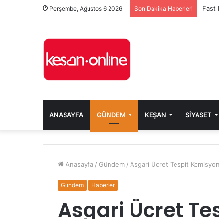
Perşembe, Ağustos 6 2026
Son Dakika Haberleri
ANASAYFA
GÜNDEM
KEŞAN
SIYASET
Anasayfa
/
Gündem
/
Asgari Ücret Tespit Komisyon
Gündem
Haberler
Asgari Ücret Te