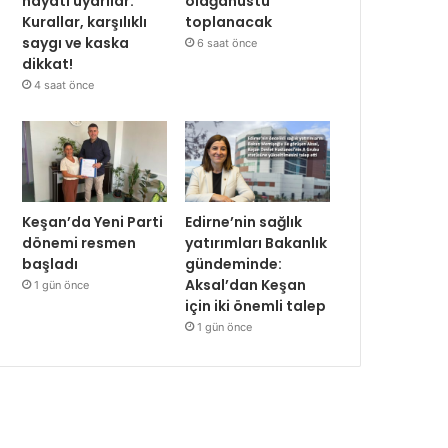
hayati uyarılar:
olağanüstü
Kurallar, karşılıklı
toplanacak
saygı ve kaska
6 saat önce
dikkat!
4 saat önce
Keşan’da Yeni Parti
Edirne’nin sağlık
dönemi resmen
yatırımları Bakanlık
başladı
gündeminde:
Aksal’dan Keşan
1 gün önce
için iki önemli talep
1 gün önce