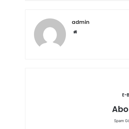
admin
Web
sitesi
E-
Abo
Spam Gö