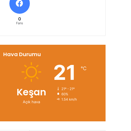
0
Fans
Hava Durumu
21
℃
Keşan
21º - 21º
60%
1.54 km/h
Açık hava