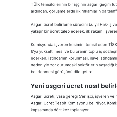
TÜİK temsilcilerinin bir işçinin asgari geçim tu
ardından, görüşmelerde ilk rakamların da telaf
Asgari ücret belirleme sürecini bu yıl Hak-İş ve
yakışır bir ücret talep ederek, ilk rakamı işve
Komisyonda işveren kesimini temsil eden TİSK 
6’ya yükseltilmesi ve bu oranın toplu iş sözleş
ederken, istihdamın korunması, ilave istihdamı
nedeniyle zor durumdaki sektörlerin yaşadığı ba
belirlenmesi görüşünü dile getirdi.
Yeni asgari ücret nasıl belir
Asgari ücreti, yasa gereği 5’er işçi, işveren v
Asgari Ücret Tespit Komisyonu belirliyor. Komis
kapsamında dört kez toplanıyor.