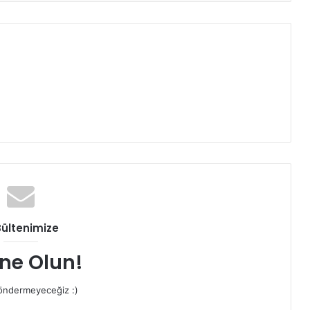
Bültenimize
ne Olun!
ndermeyeceğiz :)