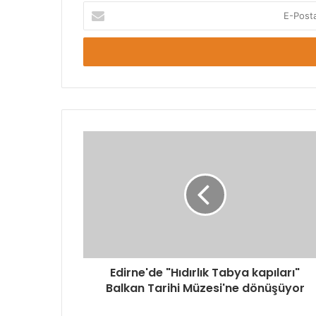
E-
Posta
adresinizi
giriniz
Edirne'de "Hıdırlık Tabya kapıları"
Balkan Tarihi Müzesi'ne dönüşüyor