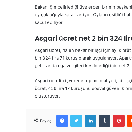
Bakanlığın belirlediği üyelerden birinin başkanl
oy çokluğuyla karar veriyor. Oyların eşitliği h
kabul ediliyor.
Asgari ücret net 2 bin 324 lir
Asgari ücret, halen bekar bir işçi için aylık brü
bin 324 lira 71 kuruş olarak uygulanıyor. Apartm
gelir ve damga vergileri kesilmediği için net 2 
Asgari ücretin işverene toplam maliyeti, bir işçi
ücret, 456 lira 17 kuruşunu sosyal güvenlik prim
oluşturuyor.
Facebook
Twitter
LinkedIn
Tumblr
Pint
Paylaş