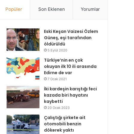
Popüler
Son Eklenen
Yorumlar
Eski Keşan Vaizesi Özlem
Güneş, eşi tarafından
öldürüldü
5 Eylül 2020
Türkiye’nin en çok
okuyan ilk 10 ili arasında
Edirne de var
7 Ocak 2021
İki kardeşin karıştığı feci
kazada biri hayatını
kaybetti
20 Ocak 2023
Çalıştığı şirkete ait
otomobili benzin
dökerek yaktı