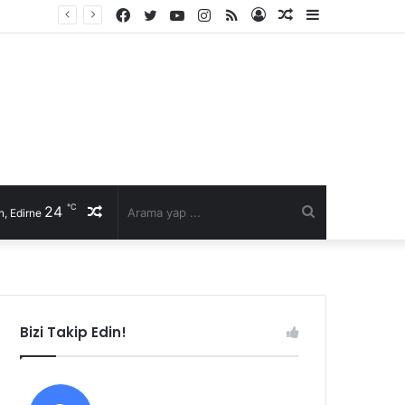
Facebook
Twitter
YouTube
Instagram
RSS
Kayıt
Rastgele
Kenar
Ol
Makale
Bölmesi
℃
24
Rastgele
Arama
, Edirne
Makale
yap
...
Bizi Takip Edin!