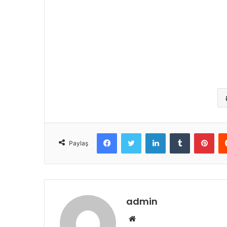
Facebook
Twitter
LinkedIn
Tumblr
Pint
Paylaş
admin
Web