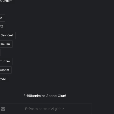
Gündem
UM
AT
Sektörel
Dakika
Turizm
Yaşam
nyası
E-Bültenimize Abone Olun!
-
osta