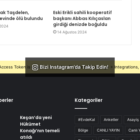
rak Taşdelen,
Eski Erikli sahili kooperatif
 evinde ölü bulundu
başkanı Abbas Kılıçaslan
girdiği denizde boğuldu
 2024
14 Ağustos 2024
Bizi Instagram'da Takip Edin!
ccess Token is expired, Go to the Theme options page > Integrations, t
erler
Kategoriler
Keşan’da yeni
#EvdeKal
Anketler
Asayiş
Hükümet
Konağı’nın temeli
Bölge
CANLI YAYIN
Canlı 
atıldı