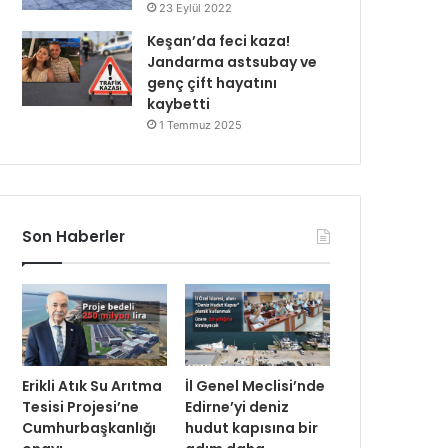
23 Eylül 2022
Keşan’da feci kaza!
Jandarma astsubay ve
genç çift hayatını
kaybetti
1 Temmuz 2025
Son Haberler
Erikli Atık Su Arıtma
İl Genel Meclisi’nde
Tesisi Projesi’ne
Edirne’yi deniz
Cumhurbaşkanlığı
hudut kapısına bir