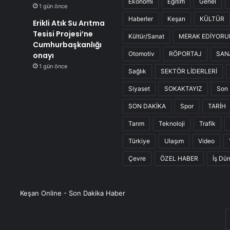
Ekonomi
Eğitim
Genel
1 gün önce
Haberler
Keşan
KÜLTÜR
Erikli Atık Su Arıtma
Tesisi Projesi’ne
Kültür/Sanat
MERAK EDİYOR
Cumhurbaşkanlığı
Otomotiv
RÖPORTAJ
SAN
onayı
1 gün önce
Sağlık
SEKTÖR LİDERLERİ
Siyaset
SOKAKTAYIZ
Son 
SON DAKİKA
Spor
TARİH
Tarım
Teknoloji
Trafik
Türkiye
Ulaşım
Video
Çevre
ÖZEL HABER
İş Dü
Keşan Online - Son Dakika Haber
E
P