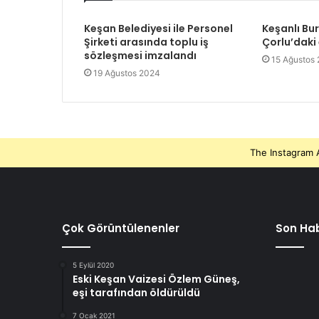
Keşan Belediyesi ile Personel
Keşanlı Bu
Şirketi arasında toplu iş
Çorlu’daki
sözleşmesi imzalandı
15 Ağustos
19 Ağustos 2024
The Instagram A
Çok Görüntülenenler
Son Hab
5 Eylül 2020
Eski Keşan Vaizesi Özlem Güneş,
eşi tarafından öldürüldü
7 Ocak 2021