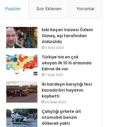
Popüler
Son Eklenen
Yorumlar
Eski Keşan Vaizesi Özlem
Güneş, eşi tarafından
öldürüldü
5 Eylül 2020
Türkiye’nin en çok
okuyan ilk 10 ili arasında
Edirne de var
7 Ocak 2021
İki kardeşin karıştığı feci
kazada biri hayatını
kaybetti
20 Ocak 2023
Çalıştığı şirkete ait
otomobili benzin
dökerek yaktı