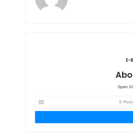
sitesi
E-
Abo
Spam Gö
E-
Posta
adresinizi
giriniz