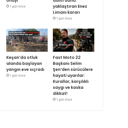
onayı
adım daha
yaklaştıran Enez
1 gün önce
Limanı kararı
1 gün önce
Keşan’da otluk
Fast Moto 22
alanda başlayan
Başkanı Selim
yangın eve sıçradı
Şen’den sürücülere
hayati uyarılar:
1 gün önce
Kurallar, karşılıklı
saygı ve kaska
dikkat!
1 gün önce