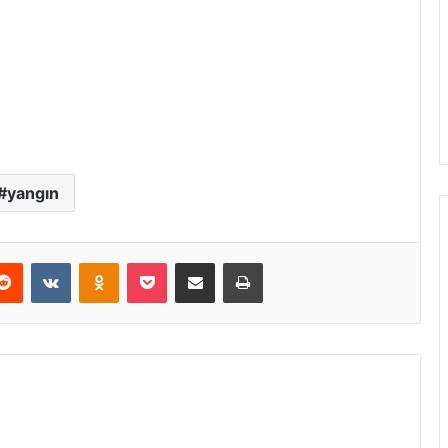
yangın
erest
Reddit
VKontakte
Odnoklassniki
Pocket
E-Posta ile paylaş
Yazdır