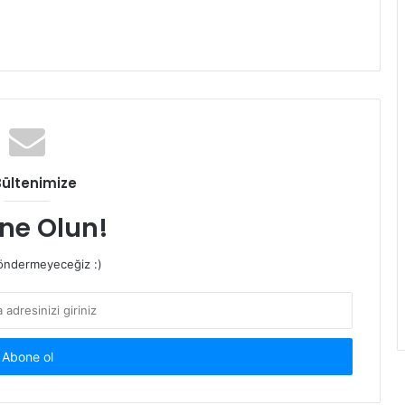
Bültenimize
ne Olun!
ndermeyeceğiz :)