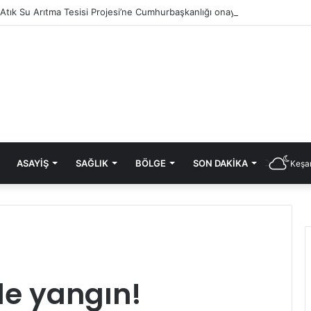
i Atık Su Arıtma Tesisi Projesi’ne Cumhurbaşkanlığı onayı
ASAYIŞ
SAĞLIK
BÖLGE
SON DAKIKA
Keşan
de yangın!