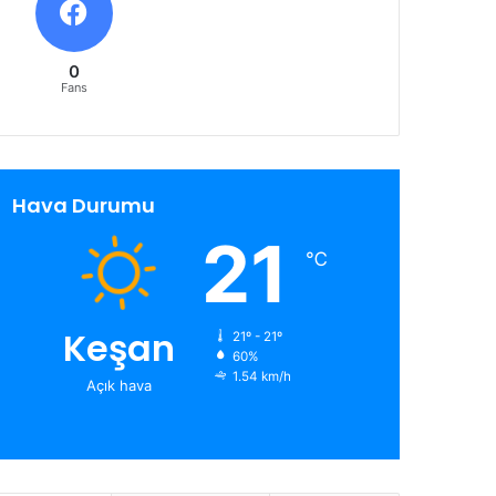
0
Fans
Hava Durumu
21
℃
Keşan
21º - 21º
60%
1.54 km/h
Açık hava