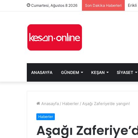
Erikl
Cumartesi, Ağustos 8 2026
Son Dakika Haberleri
ANASAYFA
GÜNDEM
KEŞAN
SIYASET
Anasayfa
/
Haberler
/
Aşağı Zaferiye’de yangın!
Haberler
Aşağı Zaferiye’