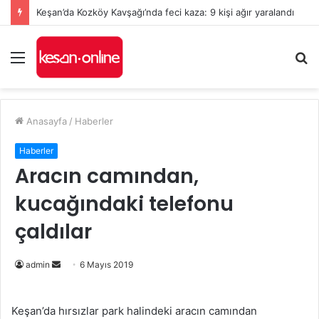
Keşan’da Kozköy Kavşağı’nda feci kaza: 9 kişi ağır yaralandı
Menü
A
y
...
Anasayfa
/
Haberler
Haberler
Aracın camından,
kucağındaki telefonu
çaldılar
admin
B
6 Mayıs 2019
i
r
Keşan’da hırsızlar park halindeki aracın camından
e