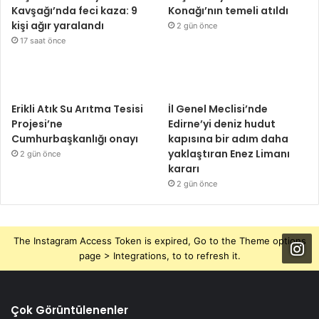
Kavşağı’nda feci kaza: 9
Konağı’nın temeli atıldı
kişi ağır yaralandı
2 gün önce
17 saat önce
Erikli Atık Su Arıtma Tesisi
İl Genel Meclisi’nde
Projesi’ne
Edirne’yi deniz hudut
Cumhurbaşkanlığı onayı
kapısına bir adım daha
yaklaştıran Enez Limanı
2 gün önce
kararı
2 gün önce
The Instagram Access Token is expired, Go to the Theme options
page > Integrations, to to refresh it.
Çok Görüntülenenler