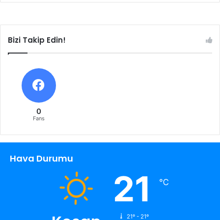
Bizi Takip Edin!
0
Fans
Hava Durumu
21
℃
21º - 21º