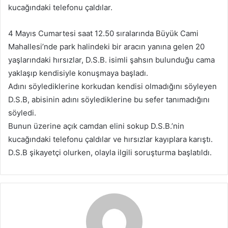
kucağındaki telefonu çaldılar.
-
p
4 Mayıs Cumartesi saat 12.50 sıralarında Büyük Cami
o
Mahallesi’nde park halindeki bir aracın yanına gelen 20
s
yaşlarındaki hırsızlar, D.S.B. isimli şahsın bulunduğu cama
t
a
yaklaşıp kendisiyle konuşmaya başladı.
g
Adını söylediklerine korkudan kendisi olmadığını söyleyen
ö
D.S.B, abisinin adını söylediklerine bu sefer tanımadığını
n
söyledi.
d
Bunun üzerine açık camdan elini sokup D.S.B.’nin
e
kucağındaki telefonu çaldılar ve hırsızlar kayıplara karıştı.
r
D.S.B şikayetçi olurken, olayla ilgili soruşturma başlatıldı.
m
e
k