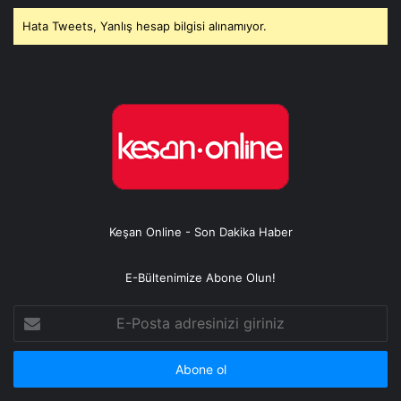
Hata Tweets, Yanlış hesap bilgisi alınamıyor.
Keşan Online - Son Dakika Haber
E-Bültenimize Abone Olun!
E-
Posta
adresinizi
giriniz