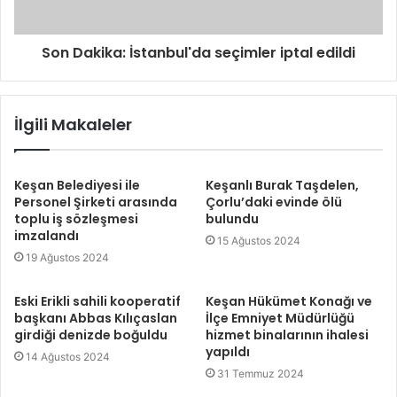
Son Dakika: İstanbul'da seçimler iptal edildi
İlgili Makaleler
Keşan Belediyesi ile
Keşanlı Burak Taşdelen,
Personel Şirketi arasında
Çorlu’daki evinde ölü
toplu iş sözleşmesi
bulundu
imzalandı
15 Ağustos 2024
19 Ağustos 2024
Eski Erikli sahili kooperatif
Keşan Hükümet Konağı ve
başkanı Abbas Kılıçaslan
İlçe Emniyet Müdürlüğü
girdiği denizde boğuldu
hizmet binalarının ihalesi
yapıldı
14 Ağustos 2024
31 Temmuz 2024