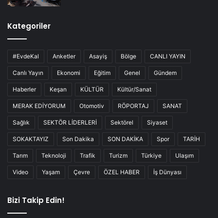
Kategoriler
#EvdeKal
Anketler
Asayiş
Bölge
CANLI YAYIN
Canlı Yayın
Ekonomi
Eğitim
Genel
Gündem
Haberler
Keşan
KÜLTÜR
Kültür/Sanat
MERAK EDİYORUM
Otomotiv
RÖPORTAJ
SANAT
Sağlık
SEKTÖR LİDERLERİ
Sektörel
Siyaset
SOKAKTAYIZ
Son Dakika
SON DAKİKA
Spor
TARİH
Tarım
Teknoloji
Trafik
Turizm
Türkiye
Ulaşım
Video
Yaşam
Çevre
ÖZEL HABER
İş Dünyası
Bizi Takip Edin!