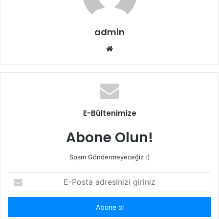
admin
W
e
b
s
i
t
E-Bültenimize
e
s
Abone Olun!
i
Spam Göndermeyeceğiz :)
E
-
P
o
s