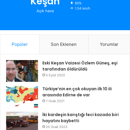
Keşan
60%
1.54 km/h
Açık hava
Popüler
Son Eklenen
Yorumlar
Eski Keşan Vaizesi Özlem Güneş, eşi
tarafından öldürüldü
5 Eylül 2020
Türkiye’nin en çok okuyan ilk 10 ili
arasında Edirne de var
7 Ocak 2021
İki kardeşin karıştığı feci kazada biri
hayatını kaybetti
20 Ocak 2023