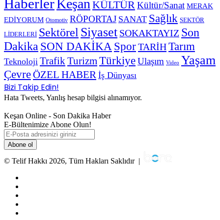
Haberler
Keşan
KÜLTÜR
Kültür/Sanat
MERAK
Sağlık
RÖPORTAJ
SANAT
EDİYORUM
SEKTÖR
Otomotiv
Siyaset
Sektörel
Son
SOKAKTAYIZ
LİDERLERİ
Dakika
SON DAKİKA
Spor
Tarım
TARİH
Yaşam
Türkiye
Trafik
Turizm
Ulaşım
Teknoloji
Video
Çevre
ÖZEL HABER
İş Dünyası
Bizi Takip Edin!
Hata Tweets, Yanlış hesap bilgisi alınamıyor.
Keşan Online - Son Dakika Haber
E-Bültenimize Abone Olun!
E-
Posta
adresinizi
giriniz
© Telif Hakkı 2026, Tüm Hakları Saklıdır |
Facebook
Twitter
YouTube
Instagram
RSS