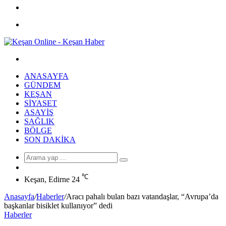
Facebook
Menü
Arama
yap
ANASAYFA
...
GÜNDEM
KEŞAN
SIYASET
ASAYIŞ
SAĞLIK
BÖLGE
SON DAKIKA
Arama
Rastgele
yap
Makale
℃
...
Keşan, Edirne
24
Anasayfa
/
Haberler
/
Aracı pahalı bulan bazı vatandaşlar, “Avrupa’da
başkanlar bisiklet kullanıyor” dedi
Haberler