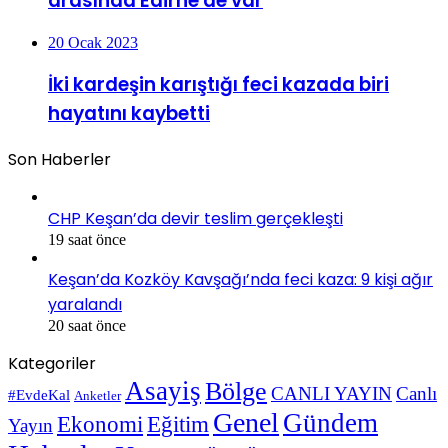
arasında Edirne de var
20 Ocak 2023
İki kardeşin karıştığı feci kazada biri
hayatını kaybetti
Son Haberler
CHP Keşan’da devir teslim gerçekleşti
19 saat önce
Keşan’da Kozköy Kavşağı’nda feci kaza: 9 kişi ağır
yaralandı
20 saat önce
Kategoriler
Asayiş
Bölge
CANLI YAYIN
Canlı
#EvdeKal
Anketler
Genel
Gündem
Ekonomi
Eğitim
Yayın