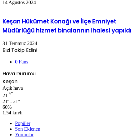
14 Ağustos 2024
Keşan Hükümet Konağı ve İlçe Emniyet
Müdürlüğü hizmet binalarının ihalesi yapıldı
31 Temmuz 2024
Bizi Takip Edin!
0
Fans
Hava Durumu
Keşan
Açık hava
℃
21
21º - 21º
60%
1.54 km/h
Popüler
Son Eklenen
Yorumlar