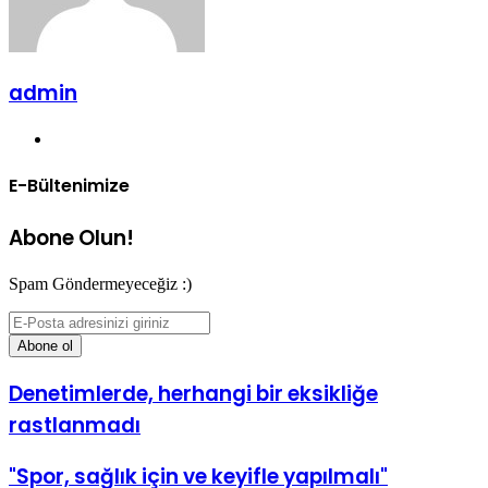
admin
Web
sitesi
E-Bültenimize
Abone Olun!
Spam Göndermeyeceğiz :)
E-
Posta
adresinizi
giriniz
Denetimlerde, herhangi bir eksikliğe
rastlanmadı
"Spor, sağlık için ve keyifle yapılmalı"