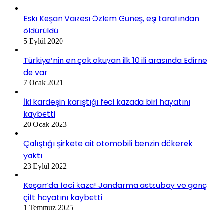
Eski Keşan Vaizesi Özlem Güneş, eşi tarafından
öldürüldü
5 Eylül 2020
Türkiye’nin en çok okuyan ilk 10 ili arasında Edirne
de var
7 Ocak 2021
İki kardeşin karıştığı feci kazada biri hayatını
kaybetti
20 Ocak 2023
Çalıştığı şirkete ait otomobili benzin dökerek
yaktı
23 Eylül 2022
Keşan’da feci kaza! Jandarma astsubay ve genç
çift hayatını kaybetti
1 Temmuz 2025