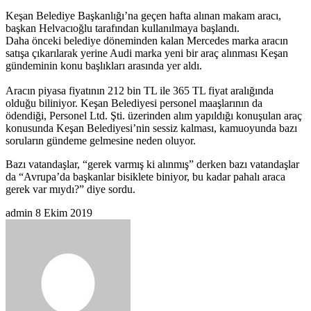
Keşan Belediye Başkanlığı’na geçen hafta alınan makam aracı,
başkan Helvacıoğlu tarafından kullanılmaya başlandı.
Daha önceki belediye döneminden kalan Mercedes marka aracın
satışa çıkarılarak yerine Audi marka yeni bir araç alınması Keşan
gündeminin konu başlıkları arasında yer aldı.
Aracın piyasa fiyatının 212 bin TL ile 365 TL fiyat aralığında
olduğu biliniyor. Keşan Belediyesi personel maaşlarının da
ödendiği, Personel Ltd. Şti. üzerinden alım yapıldığı konuşulan araç
konusunda Keşan Belediyesi’nin sessiz kalması, kamuoyunda bazı
soruların gündeme gelmesine neden oluyor.
Bazı vatandaşlar, “gerek varmış ki alınmış” derken bazı vatandaşlar
da “Avrupa’da başkanlar bisiklete biniyor, bu kadar pahalı araca
gerek var mıydı?” diye sordu.
Bir
admin
8 Ekim 2019
e-
posta
göndermek