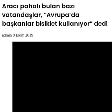
Aracı pahalı bulan bazı
vatandaşlar, “Avrupa’da
başkanlar bisiklet kullanıyor” dedi
Bir
admin
8 Ekim 2019
e-
posta
göndermek