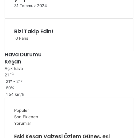
31 Temmuz 2024
Bizi Takip Edin!
0
Fans
Hava Durumu
Keşan
Açık hava
℃
21
21º - 21º
60%
1.54 km/h
Popüler
Son Eklenen
Yorumlar
Eski Keşan Vaizesi Özlem Güneş, eşi