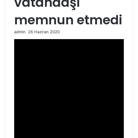
vatandaşı
memnun etmedi
Bir
admin
26 Haziran 2020
e-
posta
göndermek