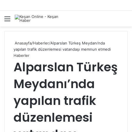
Menü
A
y
...
Anasayfa
/
Haberler
/
Alparslan Türkeş Meydanı’nda
yapılan trafik düzenlemesi vatandaşı memnun etmedi
Haberler
Alparslan Türkeş
Meydanı’nda
yapılan trafik
düzenlemesi