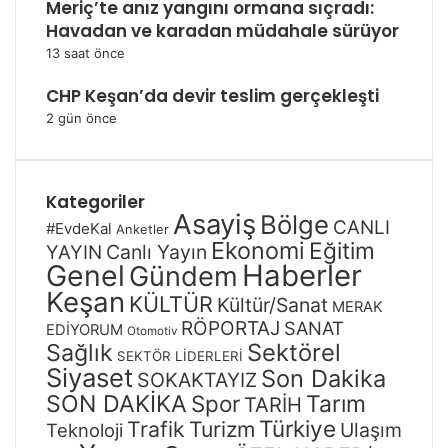
Meriç’te anız yangını ormana sıçradı:
Havadan ve karadan müdahale sürüyor
13 saat önce
CHP Keşan’da devir teslim gerçekleşti
2 gün önce
Kategoriler
Asayiş
Bölge
CANLI
#EvdeKal
Anketler
Ekonomi
Eğitim
Canlı Yayın
YAYIN
Genel
Haberler
Gündem
Keşan
KÜLTÜR
Kültür/Sanat
MERAK
RÖPORTAJ
SANAT
EDİYORUM
Otomotiv
Sağlık
Sektörel
SEKTÖR LİDERLERİ
Siyaset
Son Dakika
SOKAKTAYIZ
SON DAKİKA
Spor
Tarım
TARİH
Türkiye
Trafik
Turizm
Ulaşım
Teknoloji