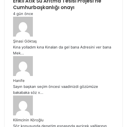
Erikli Atık Su Arıtma Tesisi Projesi’ne
Cumhurbaşkanlığı onayı
4 gün önce
Şinasi Göktaş
Kına yolladım kına Kınalan da gel bana Adresini ver bana
Mek...
Hanife
Sayın başkan seçim öncesi vaadinizdi gözümüze
bakabaka söz v...
Kilimcinin Köroğlu
Söz konusunda denetim esnasında ayçiçek yağlarının