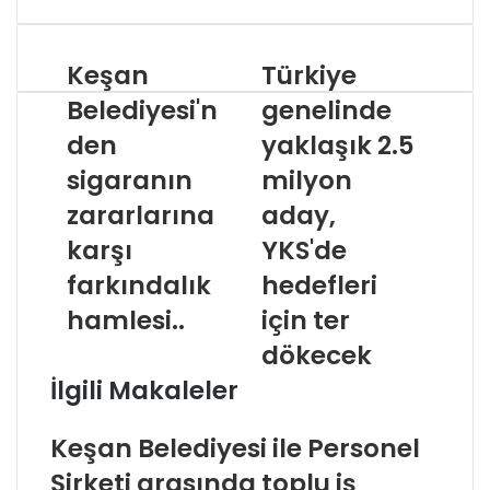
adresinizi
giriniz
Keşan
Türkiye
Belediyesi'n
genelinde
den
yaklaşık 2.5
sigaranın
milyon
zararlarına
aday,
karşı
YKS'de
farkındalık
hedefleri
hamlesi..
için ter
dökecek
İlgili Makaleler
Keşan Belediyesi ile Personel
Şirketi arasında toplu iş