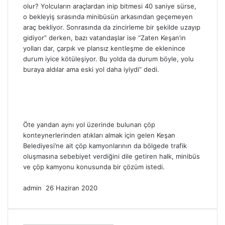
olur? Yolcuların araçlardan inip bitmesi 40 saniye sürse,
o bekleyiş sırasında minibüsün arkasından geçemeyen
araç bekliyor. Sonrasında da zincirleme bir şekilde uzayıp
gidiyor” derken, bazı vatandaşlar ise “Zaten Keşan’ın
yolları dar, çarpık ve plansız kentleşme de eklenince
durum iyice kötüleşiyor. Bu yolda da durum böyle, yolu
buraya aldılar ama eski yol daha iyiydi” dedi.
Öte yandan aynı yol üzerinde bulunan çöp
konteynerlerinden atıkları almak için gelen Keşan
Belediyesi’ne ait çöp kamyonlarının da bölgede trafik
oluşmasına sebebiyet verdiğini dile getiren halk, minibüs
ve çöp kamyonu konusunda bir çözüm istedi.
Bir
admin
26 Haziran 2020
e-
posta
göndermek