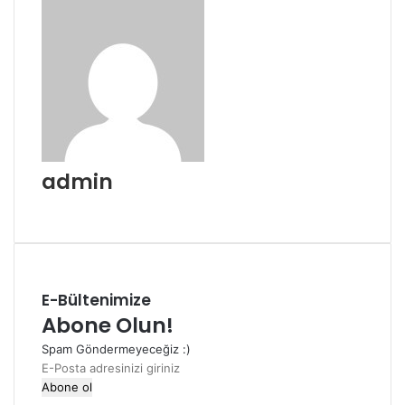
admin
Web
sitesi
E-Bültenimize
Abone Olun!
Spam Göndermeyeceğiz :)
E-
Posta