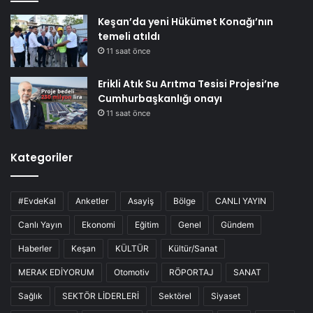
Keşan’da yeni Hükümet Konağı’nın
temeli atıldı
11 saat önce
Erikli Atık Su Arıtma Tesisi Projesi’ne
Cumhurbaşkanlığı onayı
11 saat önce
Kategoriler
#EvdeKal
Anketler
Asayiş
Bölge
CANLI YAYIN
Canlı Yayın
Ekonomi
Eğitim
Genel
Gündem
Haberler
Keşan
KÜLTÜR
Kültür/Sanat
MERAK EDİYORUM
Otomotiv
RÖPORTAJ
SANAT
Sağlık
SEKTÖR LİDERLERİ
Sektörel
Siyaset