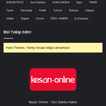
SOKAKTAYIZ
Son Dakika
SON DAKİKA
Spor
TARİH
Tarım
Teknoloji
Trafik
Turizm
Türkiye
Ulaşım
Video
Yaşam
Çevre
ÖZEL HABER
İş Dünyası
Bizi Takip Edin!
Hata Tweets, Yanlış hesap bilgisi alınamıyor.
Keşan Online - Son Dakika Haber