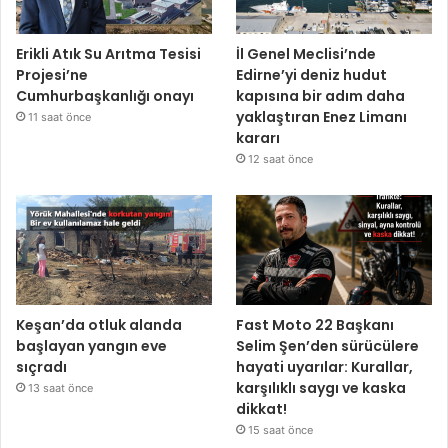
Erikli Atık Su Arıtma Tesisi
İl Genel Meclisi’nde
Projesi’ne
Edirne’yi deniz hudut
Cumhurbaşkanlığı onayı
kapısına bir adım daha
yaklaştıran Enez Limanı
11 saat önce
kararı
12 saat önce
Keşan’da otluk alanda
Fast Moto 22 Başkanı
başlayan yangın eve
Selim Şen’den sürücülere
sıçradı
hayati uyarılar: Kurallar,
karşılıklı saygı ve kaska
13 saat önce
dikkat!
15 saat önce