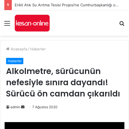
Erikli Atık Su Arıtma Tesisi Projesi’ne Cumhurbaşkanlığı onayı
Menü
A
y
...
Anasayfa
/
Haberler
Haberler
Alkolmetre, sürücunün
nefesiyle sınıra dayandı!
Sürücü ön camdan çıkarıldı
Bir
admin
7 Ağustos 2020
e-
posta
göndermek