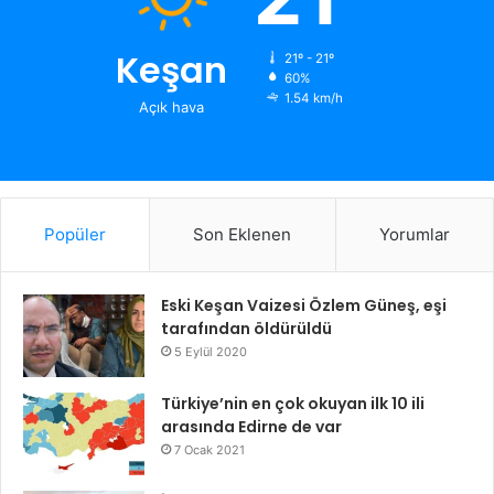
Keşan
21º - 21º
60%
1.54 km/h
Açık hava
Popüler
Son Eklenen
Yorumlar
Eski Keşan Vaizesi Özlem Güneş, eşi
tarafından öldürüldü
5 Eylül 2020
Türkiye’nin en çok okuyan ilk 10 ili
arasında Edirne de var
7 Ocak 2021