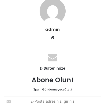
admin
Web
sitesi
E-Bültenimize
Abone Olun!
Spam Göndermeyeceğiz :)
E-
Posta