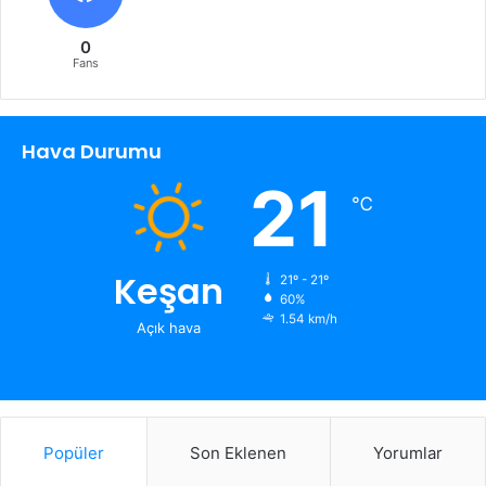
0
Fans
Hava Durumu
21
℃
Keşan
21º - 21º
60%
1.54 km/h
Açık hava
Popüler
Son Eklenen
Yorumlar