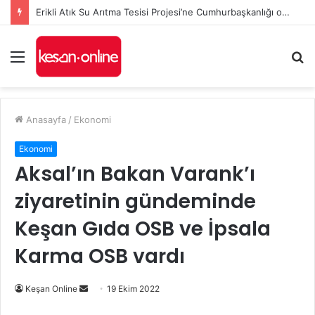
Erikli Atık Su Arıtma Tesisi Projesi’ne Cumhurbaşkanlığı onayı
Menü
A
y
...
Anasayfa
/
Ekonomi
Ekonomi
Aksal’ın Bakan Varank’ı
ziyaretinin gündeminde
Keşan Gıda OSB ve İpsala
Karma OSB vardı
Bir
Keşan Online
19 Ekim 2022
e-