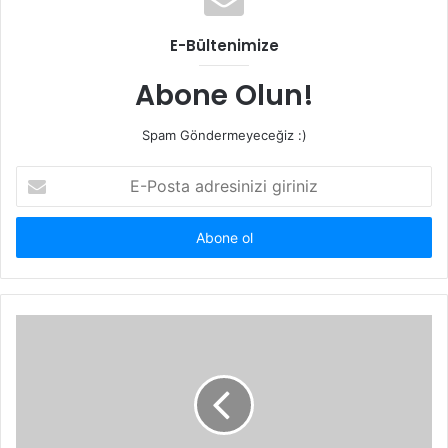
E-Bültenimize
Abone Olun!
Spam Göndermeyeceğiz :)
E-
Posta
adresinizi
giriniz