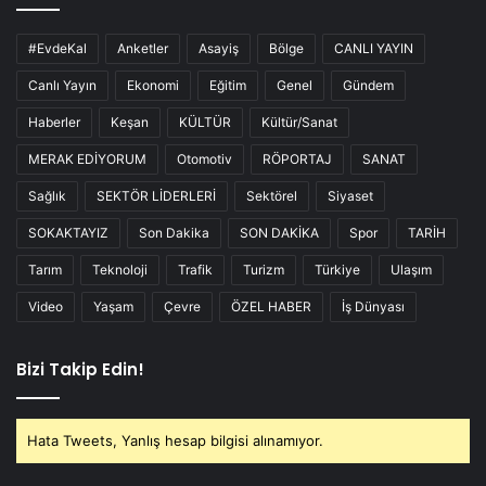
#EvdeKal
Anketler
Asayiş
Bölge
CANLI YAYIN
Canlı Yayın
Ekonomi
Eğitim
Genel
Gündem
Haberler
Keşan
KÜLTÜR
Kültür/Sanat
MERAK EDİYORUM
Otomotiv
RÖPORTAJ
SANAT
Sağlık
SEKTÖR LİDERLERİ
Sektörel
Siyaset
SOKAKTAYIZ
Son Dakika
SON DAKİKA
Spor
TARİH
Tarım
Teknoloji
Trafik
Turizm
Türkiye
Ulaşım
Video
Yaşam
Çevre
ÖZEL HABER
İş Dünyası
Bizi Takip Edin!
Hata Tweets, Yanlış hesap bilgisi alınamıyor.