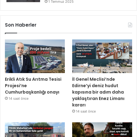
1 Temmuz 2025
Son Haberler
Erikli Atık Su Arıtma Tesisi
İl Genel Meclisi’nde
Projesi’ne
Edirne’yi deniz hudut
Cumhurbaşkanlığı onayı
kapısına bir adım daha
yaklaştıran Enez Limanı
14 saat önce
kararı
14 saat önce