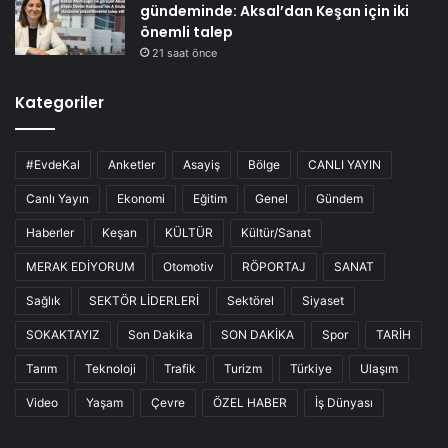
gündeminde: Aksal’dan Keşan için iki
önemli talep
21 saat önce
Kategoriler
#EvdeKal
Anketler
Asayiş
Bölge
CANLI YAYIN
Canlı Yayın
Ekonomi
Eğitim
Genel
Gündem
Haberler
Keşan
KÜLTÜR
Kültür/Sanat
MERAK EDİYORUM
Otomotiv
RÖPORTAJ
SANAT
Sağlık
SEKTÖR LİDERLERİ
Sektörel
Siyaset
SOKAKTAYIZ
Son Dakika
SON DAKİKA
Spor
TARİH
Tarım
Teknoloji
Trafik
Turizm
Türkiye
Ulaşım
Video
Yaşam
Çevre
ÖZEL HABER
İş Dünyası