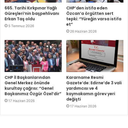
665. Tarihi Kırkpınar Yağlı
CHP’den istifa eden
Güreşleri’nin başpehlivanı
Özcan’a örgütten sert
Erkan Taş oldu
tepki: “Yüreğin varsa istifa
et”
5 Temmuz 2026
26 Haziran 2026
CHP İl Başkanlarından
Kararname Resmi
Genel Merkez önünde
Gazete’de: Edirne’de 3 vali
kurultay çağrısı: “Genel
yardımcısı ve 4
Başkanımız Özgür Özel’dir”
kaymakamın görev yeri
değişti
17 Haziran 2026
17 Haziran 2026