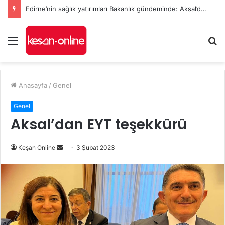
Edirne’nin sağlık yatırımları Bakanlık gündeminde: Aksal’dan Keşan için iki önemli talep
Menü
A
y
...
Anasayfa
/
Genel
Genel
Aksal’dan EYT teşekkürü
Bir
Keşan Online
3 Şubat 2023
e-
posta
göndermek