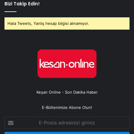
Bizi Takip Edin!
Hata Tweets, Yanlış hesap bilgisi alınamıyor.
Keşan Online - Son Dakika Haber
E-Bültenimize Abone Olun!
E-
Posta
adresinizi