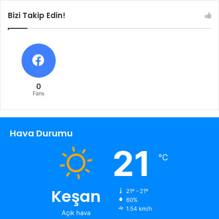
Bizi Takip Edin!
0
Fans
Hava Durumu
21
℃
Keşan
21º - 21º
60%
1.54 km/h
Açık hava