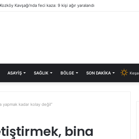
Kozköy Kavşağı’nda feci kaza: 9 kişi ağır yaralandı
ASAYIŞ
SAĞLIK
BÖLGE
SON DAKIKA
Keşan
na yapmak kadar kolay değil”
tiştirmek, bina