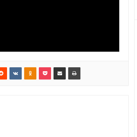
Reddit
VKontakte
Odnoklassniki
Pocket
E-Posta ile paylaş
Yazdır