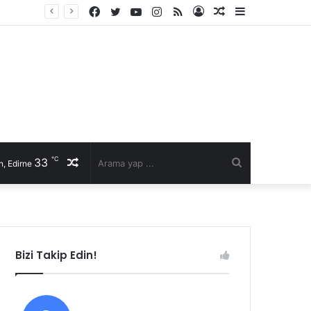
Facebook
Twitter
YouTube
Instagram
RSS
Kayıt
Rastgele
Kenar
Ol
Makale
Bölmesi
℃
33
Rastgele
Arama
, Edirne
Makale
yap
...
Bizi Takip Edin!