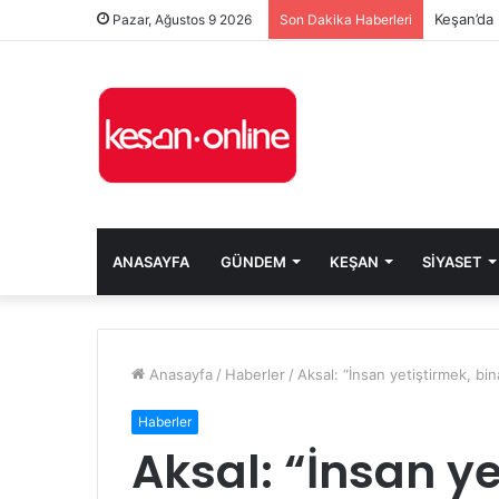
Keşan’da 
Pazar, Ağustos 9 2026
Son Dakika Haberleri
ANASAYFA
GÜNDEM
KEŞAN
SIYASET
Anasayfa
/
Haberler
/
Aksal: “İnsan yetiştirmek, bi
Haberler
Aksal: “İnsan ye