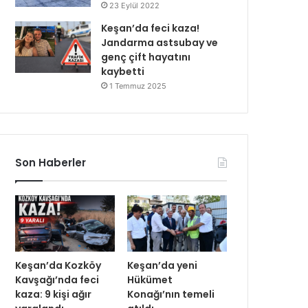
23 Eylül 2022
Keşan’da feci kaza!
Jandarma astsubay ve
genç çift hayatını
kaybetti
1 Temmuz 2025
Son Haberler
Keşan’da Kozköy
Keşan’da yeni
Kavşağı’nda feci
Hükümet
kaza: 9 kişi ağır
Konağı’nın temeli