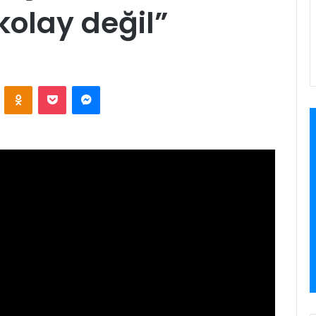
olay değil”
ontakte
Odnoklassniki
Pocket
Messenger