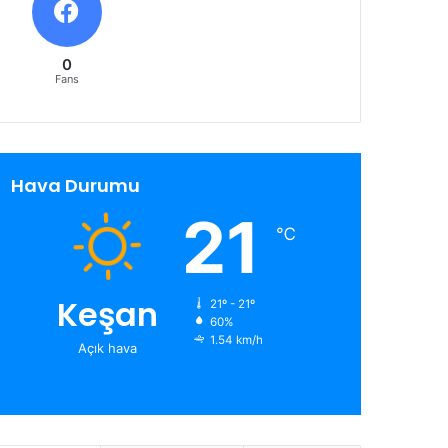
0
Fans
Hava Durumu
21
℃
Keşan
21º - 21º
60%
1.54 km/h
Açık hava