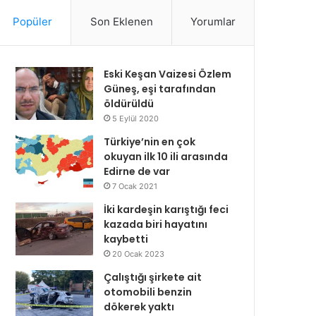
Popüler
Son Eklenen
Yorumlar
Eski Keşan Vaizesi Özlem
Güneş, eşi tarafından
öldürüldü
5 Eylül 2020
Türkiye’nin en çok
okuyan ilk 10 ili arasında
Edirne de var
7 Ocak 2021
İki kardeşin karıştığı feci
kazada biri hayatını
kaybetti
20 Ocak 2023
Çalıştığı şirkete ait
otomobili benzin
dökerek yaktı