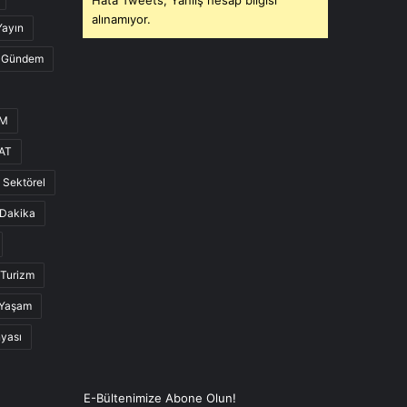
Hata Tweets, Yanlış hesap bilgisi
alınamıyor.
Yayın
Gündem
UM
AT
Sektörel
Dakika
Turizm
Yaşam
nyası
E-Bültenimize Abone Olun!