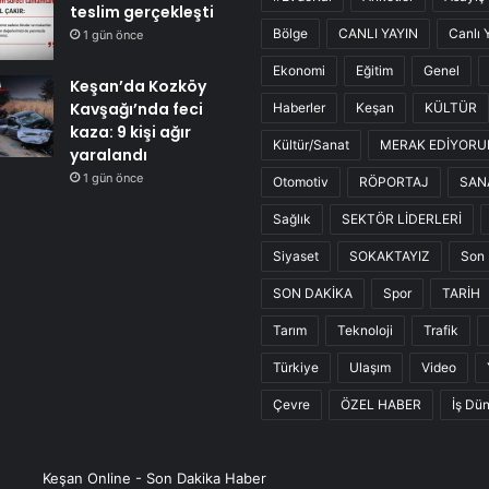
teslim gerçekleşti
Bölge
CANLI YAYIN
Canlı 
1 gün önce
Ekonomi
Eğitim
Genel
Keşan’da Kozköy
Kavşağı’nda feci
Haberler
Keşan
KÜLTÜR
kaza: 9 kişi ağır
Kültür/Sanat
MERAK EDİYOR
yaralandı
1 gün önce
Otomotiv
RÖPORTAJ
SAN
Sağlık
SEKTÖR LİDERLERİ
Siyaset
SOKAKTAYIZ
Son 
SON DAKİKA
Spor
TARİH
Tarım
Teknoloji
Trafik
Türkiye
Ulaşım
Video
Çevre
ÖZEL HABER
İş Dü
Keşan Online - Son Dakika Haber