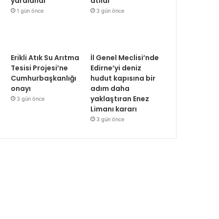
yaralandı
atıldı
1 gün önce
3 gün önce
Erikli Atık Su Arıtma
İl Genel Meclisi’nde
Tesisi Projesi’ne
Edirne’yi deniz
Cumhurbaşkanlığı
hudut kapısına bir
onayı
adım daha
yaklaştıran Enez
3 gün önce
Limanı kararı
3 gün önce