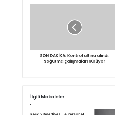
d
r
e
s
i
n
i
z
i
g
SON DAKİKA: Kontrol altına alındı.
i
Soğutma çalışmaları sürüyor
r
i
n
i
z
İlgili Makaleler
Keşan Belediyesi ile Personel