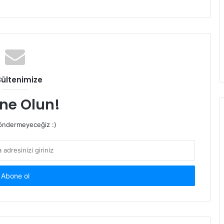
Bültenimize
ne Olun!
ndermeyeceğiz :)