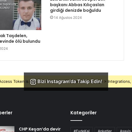
başkanı Abbas Kılıçaslan
girdiği denizde boğuldu
14 Ağustos 2024
rak Taşdelen,
 evinde ölü bulundu
 2024
Bizi Instagram'da Takip Edin!
ccess Token is expired, Go to the Theme options page > Integrations, t
erler
Kategoriler
CHP Keşan’da devir
#EvdeKal
Anketler
Asayiş