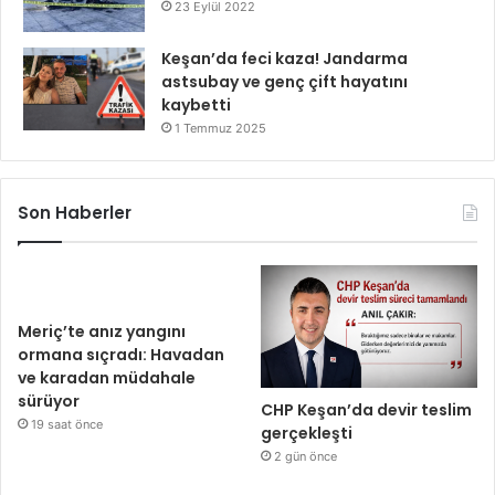
23 Eylül 2022
Keşan’da feci kaza! Jandarma
astsubay ve genç çift hayatını
kaybetti
1 Temmuz 2025
Son Haberler
Meriç’te anız yangını
ormana sıçradı: Havadan
ve karadan müdahale
sürüyor
CHP Keşan’da devir teslim
19 saat önce
gerçekleşti
2 gün önce