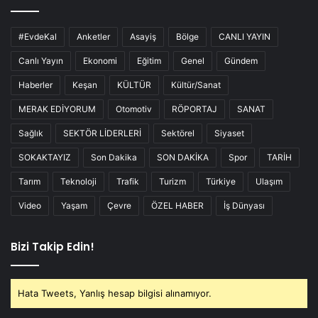
#EvdeKal
Anketler
Asayiş
Bölge
CANLI YAYIN
Canlı Yayın
Ekonomi
Eğitim
Genel
Gündem
Haberler
Keşan
KÜLTÜR
Kültür/Sanat
MERAK EDİYORUM
Otomotiv
RÖPORTAJ
SANAT
Sağlık
SEKTÖR LİDERLERİ
Sektörel
Siyaset
SOKAKTAYIZ
Son Dakika
SON DAKİKA
Spor
TARİH
Tarım
Teknoloji
Trafik
Turizm
Türkiye
Ulaşım
Video
Yaşam
Çevre
ÖZEL HABER
İş Dünyası
Bizi Takip Edin!
Hata Tweets, Yanlış hesap bilgisi alınamıyor.