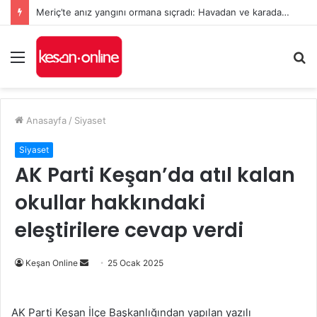
Meriç’te anız yangını ormana sıçradı: Havadan ve karadan müdahale sürüyor
Menü
A
y
...
Anasayfa
/
Siyaset
Siyaset
AK Parti Keşan’da atıl kalan
okullar hakkındaki
eleştirilere cevap verdi
Bir
Keşan Online
25 Ocak 2025
e-
posta
AK Parti Keşan İlçe Başkanlığından yapılan yazılı
göndermek