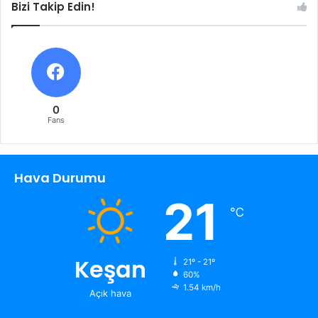
Bizi Takip Edin!
0
Fans
Hava Durumu
21
℃
Keşan
21º - 21º
60%
1.54 km/h
Açık hava