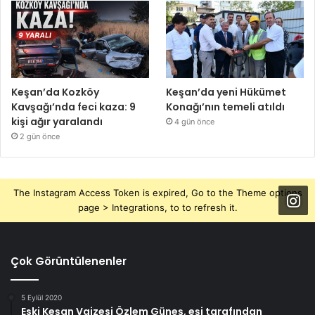
Keşan’da Kozköy
Keşan’da yeni Hükümet
Kavşağı’nda feci kaza: 9
Konağı’nın temeli atıldı
kişi ağır yaralandı
4 gün önce
2 gün önce
The Instagram Access Token is expired, Go to the Theme options
page > Integrations, to to refresh it.
Çok Görüntülenenler
5 Eylül 2020
Eski Keşan Vaizesi Özlem Güneş, eşi tarafından