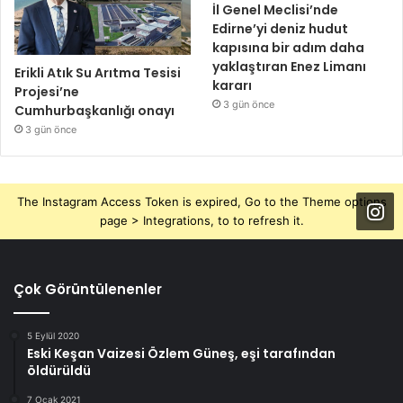
İl Genel Meclisi’nde
Edirne’yi deniz hudut
kapısına bir adım daha
yaklaştıran Enez Limanı
Erikli Atık Su Arıtma Tesisi
kararı
Projesi’ne
3 gün önce
Cumhurbaşkanlığı onayı
3 gün önce
The Instagram Access Token is expired, Go to the Theme options
page > Integrations, to to refresh it.
Çok Görüntülenenler
5 Eylül 2020
Eski Keşan Vaizesi Özlem Güneş, eşi tarafından
öldürüldü
7 Ocak 2021