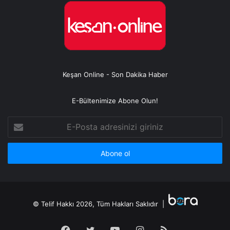
Keşan Online - Son Dakika Haber
E-Bültenimize Abone Olun!
E-
Posta
adresinizi
giriniz
© Telif Hakkı 2026, Tüm Hakları Saklıdır |
Facebook
Twitter
YouTube
Instagram
RSS