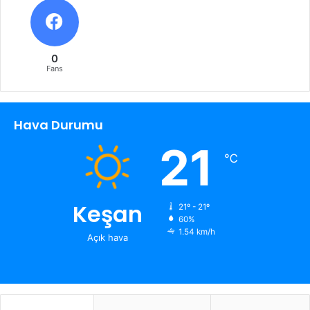
0
Fans
Hava Durumu
21
℃
Keşan
21º - 21º
60%
1.54 km/h
Açık hava