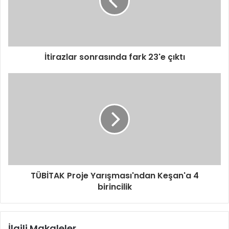
s
i
n
i
z
i
İtirazlar sonrasında fark 23'e çıktı
g
i
r
i
n
i
z
TÜBİTAK Proje Yarışması'ndan Keşan'a 4
birincilik
İlgili Makaleler