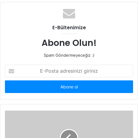
b
s
i
t
E-Bültenimize
e
s
Abone Olun!
i
Spam Göndermeyeceğiz :)
E
-
P
o
s
t
a
a
d
r
e