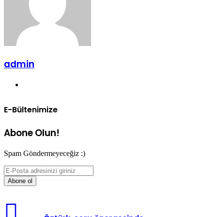
admin
Web
sitesi
E-Bültenimize
Abone Olun!
Spam Göndermeyeceğiz :)
E-
Posta
adresinizi
giriniz