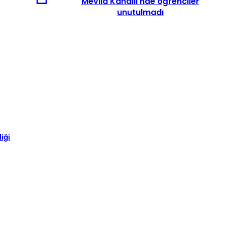
Mevlid Kandili'nde öğrenciler
unutulmadı
iği