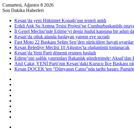
Cumartesi, Ağustos 8 2026
Son Dakika Haberleri
Keşan’da yeni Hükümet Konağı’nın temeli atıldı
Erikli Atık Su Arıtma Tesisi Projesi’ne Cumhurbaşkanlığı onayı
İl Genel Meclisi’nde Edirne’yi deniz hudut kapısına bir adım d
Keşan’da otluk alanda başlayan yangın eve sıçradı
Fast Moto 22 Başkanı Selim Şen’den sürücülere hayati uyarılar: 
Keşan Belediye Meclisi 10 Ağustos’ta olağanüstü toplanacak
Keşan’da Yeni Parti dönemi resmen başladı
Edirne’nin sağlık yatırımları Bakanlık gündeminde: Aksal’dan K
Anıl Çakır, YENİ Parti’nin Keşan’daki Kurucu İlçe Başkanı ol
Keşan DOÇEK’ten “Dünyanın Çatısı”nda tarihi başarı: Pamirler 
Kenar
Bölmesi
Rastgele
Makale
Kayıt
Ol
RSS
Instagram
YouTube
Twitter
Facebook
Menü