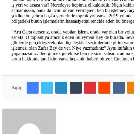
iş yeri ve arsası var? Neredeyse hepimiz el kaldırdık. Niçin kald
açmamışsan, bana da ticari unvan vermişsen, ben bu işletmeyi aça
şekilde bu şehrin başka yerlerinde toprak yol varsa, 2019 yılında
bölgedeki bütün işletmelerin hassasiyetini rencide eden bu önerg
“Artı Çarşı derseniz, orada yapılan işlem, orada var olan bir yolu
esnafa. O toplantıya aracılık eden Süleyman Bey de burada. Seve
günlerde gerçekleşecek olan ilçe teşkilat seçimlerinde pirim ya
işletmesi olan Zafer Bey de var. Niye yazmadınız” Aynı ittifakın
yapamazsınız. İleri gitmek gerekirse ben de sizin şahsınız ad
konu hakkında taraf kim varsa hepsinin haberi oluyor. Encümen 
Facebook
Twitter
LinkedIn
Tumblr
Pinterest
Reddit
VKon
Paylaş