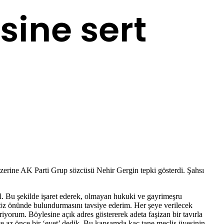
sine sert
üzerine AK Parti Grup sözcüsü Nehir Gergin tepki gösterdi. Şahsı
l. Bu şekilde işaret ederek, olmayan hukuki ve gayrimeşru
 göz önünde bulundurmasını tavsiye ederim. Her şeye verilecek
iyorum. Böylesine açık adres göstererek adeta faşizan bir tavırla
 az önce bir ‘evet’ dedik. Bu kapsamda kaç tane meclis üyesinin