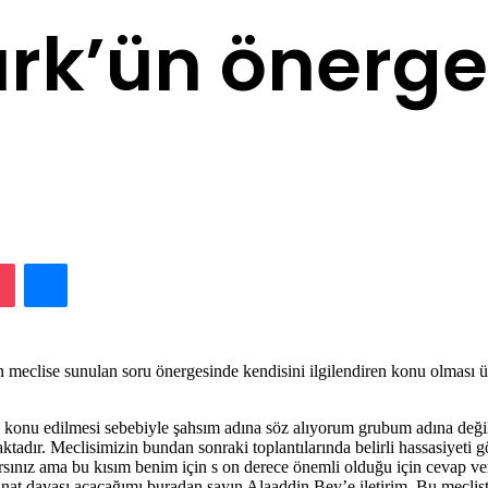
ürk’ün önerge
lassniki
Pocket
Messenger
 meclise sunulan soru önergesinde kendisini ilgilendiren konu olması 
in konu edilmesi sebebiyle şahsım adına söz alıyorum grubum adına deği
tadır. Meclisimizin bundan sonraki toplantılarında belirli hassasiyeti
rsınız ama bu kısım benim için s on derece önemli olduğu için cevap ver
t davası açacağımı buradan sayın Alaaddin Bey’e iletirim. Bu mecliste