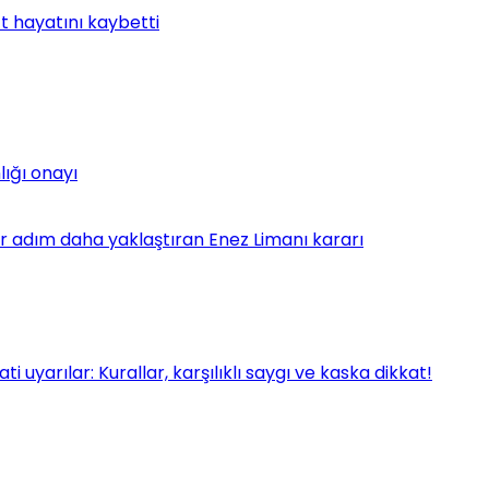
t hayatını kaybetti
lığı onayı
bir adım daha yaklaştıran Enez Limanı kararı
uyarılar: Kurallar, karşılıklı saygı ve kaska dikkat!