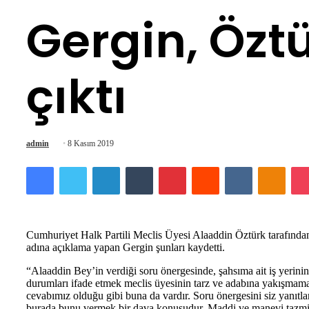
Gergin, Özt
çıktı
Bir
admin
8 Kasım 2019
e-
Facebook
Twitter
LinkedIn
Tumblr
Pinterest
Reddit
VKontakte
Odnok
posta
göndermek
Cumhuriyet Halk Partili Meclis Üyesi Alaaddin Öztürk tarafından
adına açıklama yapan Gergin şunları kaydetti.
“Alaaddin Bey’in verdiği soru önergesinde, şahsıma ait iş yerin
durumları ifade etmek meclis üyesinin tarz ve adabına yakışmamak
cevabımız olduğu gibi buna da vardır. Soru önergesini siz yanıtla
burada bunu vermek bir dava konusudur. Maddi ve manevi tazmina