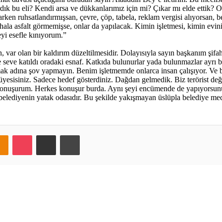
ırdık bu eli? Kendi arsa ve dükkanlarımız için mi? Çıkar mı elde ettik? 
rken ruhsatlandırmışsan, çevre, çöp, tabela, reklam vergisi alıyorsan, 
 hala asfalt görmemişse, onlar da yapılacak. Kimin işletmesi, kimin evi
eyi esefle kınıyorum.”
n, var olan bir kaldırım düzeltilmesidir. Dolayısıyla sayın başkanım şifa
 seve katıldı oradaki esnaf. Katkıda bulunurlar yada bulunmazlar ayrı
pmak adına şov yapmayın. Benim işletmemde onlarca insan çalışıyor. Ve
 üyesisiniz. Sadece hedef gösterdiniz. Dağdan gelmedik. Biz terörist de
ına konuşurum. Herkes konuşur burda. Aynı şeyi encümende de yapıyo
belediyenin yatak odasıdır. Bu şekilde yakışmayan üslüpla belediye me
takte
Odnoklassniki
Pocket
E-Posta ile paylaş
Yazdır