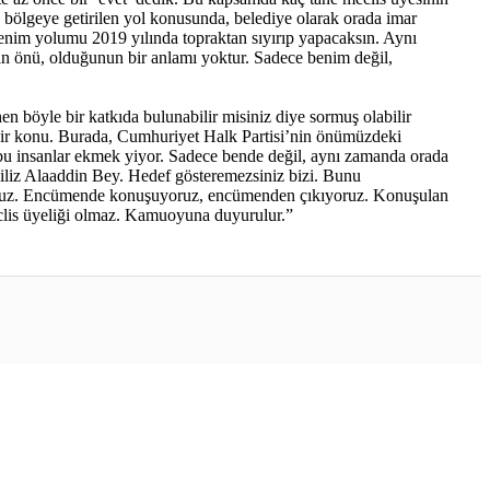
O bölgeye getirilen yol konusunda, belediye olarak orada imar
benim yolumu 2019 yılında topraktan sıyırıp yapacaksın. Aynı
nin önü, olduğunun bir anlamı yoktur. Sadece benim değil,
hen böyle bir katkıda bulunabilir misiniz diye sormuş olabilir
 bir konu. Burada, Cumhuriyet Halk Partisi’nin önümüzdeki
 bu insanlar ekmek yiyor. Sadece bende değil, aynı zamanda orada
ğiliz Alaaddin Bey. Hedef gösteremezsiniz bizi. Bunu
rsunuz. Encümende konuşuyoruz, encümenden çıkıyoruz. Konuşulan
clis üyeliği olmaz. Kamuoyuna duyurulur.”