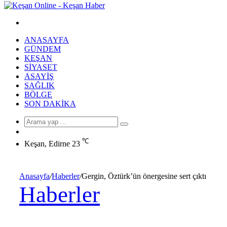
Arama
yap
ANASAYFA
...
GÜNDEM
KEŞAN
SIYASET
ASAYIŞ
SAĞLIK
BÖLGE
SON DAKIKA
Arama
Rastgele
yap
Makale
℃
...
Keşan, Edirne
23
Anasayfa
/
Haberler
/
Gergin, Öztürk’ün önergesine sert çıktı
Haberler