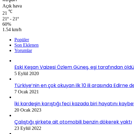
Açık hava
℃
21
21º - 21º
60%
1.54 km/h
Popüler
Son Eklenen
Yorumlar
Eski Keşan Vaizesi Özlem Güneş, eşi tarafından öldü
5 Eylül 2020
Türkiye’nin en çok okuyan ilk 10 ili arasında Edirne d
7 Ocak 2021
İki kardeşin karıştığı feci kazada biri hayatını kaybe
20 Ocak 2023
Çalıştığı şirkete ait otomobili benzin dökerek yaktı
23 Eylül 2022