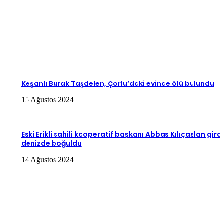
Keşanlı Burak Taşdelen, Çorlu’daki evinde ölü bulundu
15 Ağustos 2024
Eski Erikli sahili kooperatif başkanı Abbas Kılıçaslan gird
denizde boğuldu
14 Ağustos 2024