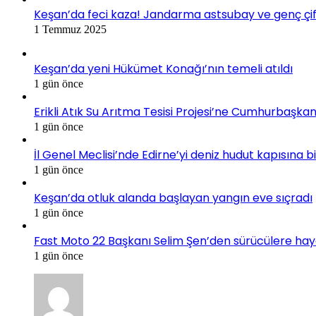
Keşan’da feci kaza! Jandarma astsubay ve genç çif
1 Temmuz 2025
Keşan’da yeni Hükümet Konağı’nın temeli atıldı
1 gün önce
Erikli Atık Su Arıtma Tesisi Projesi’ne Cumhurbaşkan
1 gün önce
İl Genel Meclisi’nde Edirne’yi deniz hudut kapısına 
1 gün önce
Keşan’da otluk alanda başlayan yangın eve sıçradı
1 gün önce
Fast Moto 22 Başkanı Selim Şen’den sürücülere hayati 
1 gün önce