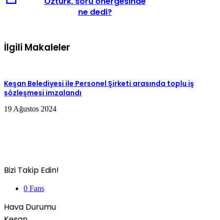
Öztürk, soru önergesinde
ne dedi?
İlgili Makaleler
Keşan Belediyesi ile Personel Şirketi arasında toplu iş
sözleşmesi imzalandı
19 Ağustos 2024
Bizi Takip Edin!
0
Fans
Hava Durumu
Keşan