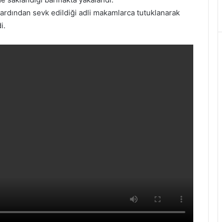
ardından sevk edildiği adli makamlarca tutuklanarak
i.