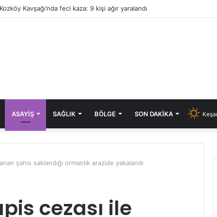
Kozköy Kavşağı’nda feci kaza: 9 kişi ağır yaralandı
ASAYIŞ
SAĞLIK
BÖLGE
SON DAKIKA
Keşan
ranan şahıs saklandığı ormanlık arazide yakalandı
pis cezası ile