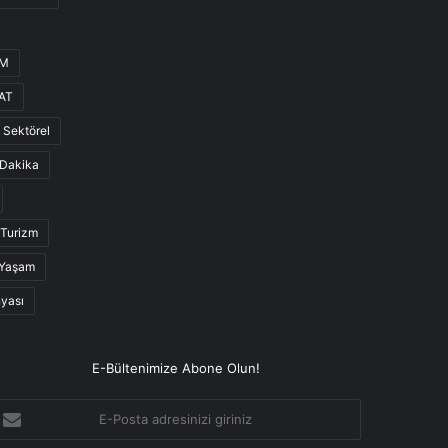
UM
AT
Sektörel
Dakika
Turizm
Yaşam
nyası
E-Bültenimize Abone Olun!
-
osta