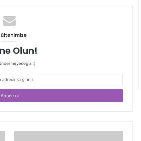
Bültenimize
ne Olun!
ndermeyeceğiz :)