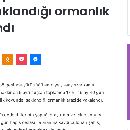
aklandığı ormanlık
ndı
VKontakte
Odnoklassniki
Pocket
Messenger
 bölgesinde yürüttüğü emniyet, asayiş ve kamu
akkında 6 ayrı suçtan toplamda 17 yıl 19 ay 40 gün
lik köyünde, saklandığı ormanlık arazide yakalandı.
T
) dedektiflerinin yaptığı araştırma ve takip sonucu;
0 gün hapis cezası ile aranma kaydı bulunan şahıs,
e saklandığı barınakta yakalandı.