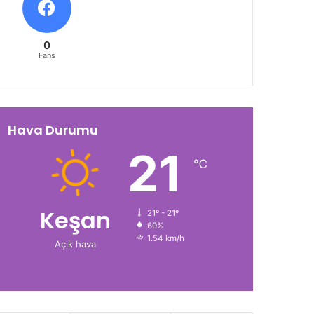
0
Fans
Hava Durumu
21
℃
Keşan
21º - 21º
60%
1.54 km/h
Açık hava