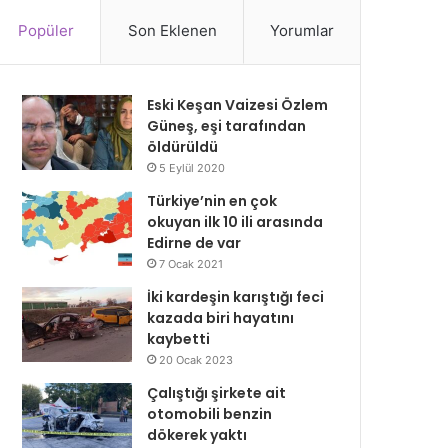
Popüler
Son Eklenen
Yorumlar
Eski Keşan Vaizesi Özlem
Güneş, eşi tarafından
öldürüldü
5 Eylül 2020
Türkiye’nin en çok
okuyan ilk 10 ili arasında
Edirne de var
7 Ocak 2021
İki kardeşin karıştığı feci
kazada biri hayatını
kaybetti
20 Ocak 2023
Çalıştığı şirkete ait
otomobili benzin
dökerek yaktı