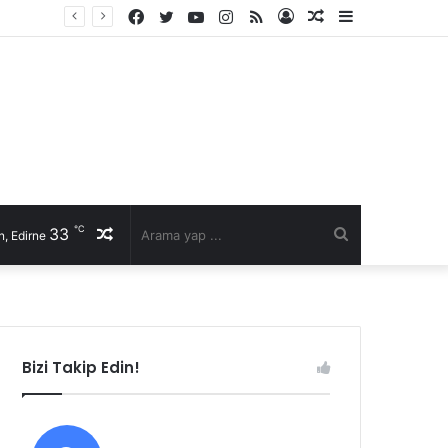
Facebook
Twitter
YouTube
Instagram
RSS
Kayıt
Rastgele
Kenar
Ol
Makale
Bölmesi
℃
33
Rastgele
Arama
, Edirne
Makale
yap
...
Bizi Takip Edin!