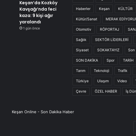
Keşan’da Kozköy
Kavşağı’nda feci
Haberler
Keşan
KÜLTÜR
kaza: 9 kişi ağır
Kültür/Sanat
MERAK EDİYOR
yaralandı
1 gün önce
Otomotiv
RÖPORTAJ
SAN
Sağlık
SEKTÖR LİDERLERİ
Siyaset
SOKAKTAYIZ
Son 
SON DAKİKA
Spor
TARİH
Tarım
Teknoloji
Trafik
Türkiye
Ulaşım
Video
Çevre
ÖZEL HABER
İş Dü
Keşan Online - Son Dakika Haber
E
P