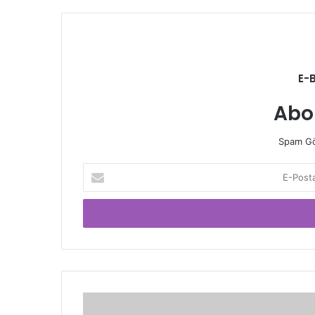
E-
Abo
Spam Gö
E-
Posta
adresinizi
giriniz