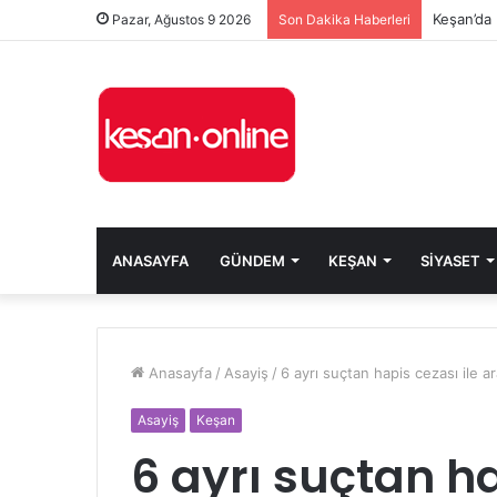
Keşan’da 
Pazar, Ağustos 9 2026
Son Dakika Haberleri
ANASAYFA
GÜNDEM
KEŞAN
SIYASET
Anasayfa
/
Asayiş
/
6 ayrı suçtan hapis cezası ile a
Asayiş
Keşan
6 ayrı suçtan ha