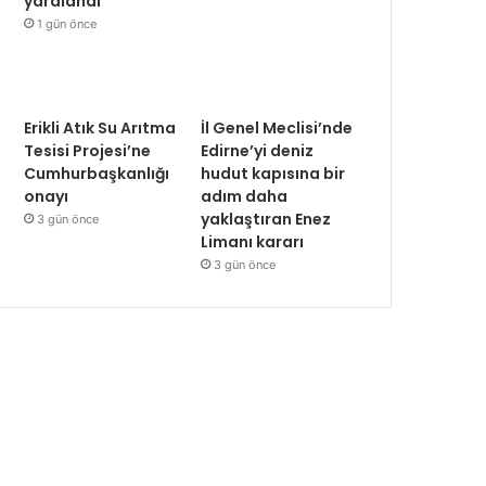
yaralandı
1 gün önce
Erikli Atık Su Arıtma
İl Genel Meclisi’nde
Tesisi Projesi’ne
Edirne’yi deniz
Cumhurbaşkanlığı
hudut kapısına bir
onayı
adım daha
yaklaştıran Enez
3 gün önce
Limanı kararı
3 gün önce