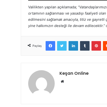
Valilikten yapılan açıklamada;
“Vatandaşlarımızı
ortamının sağlanması ve yasadışı faaliyeti olan 
edilmesini sağlamak amacıyla, titiz ve gayretl
yine halkımızın desteği ile devam edilecektir.”
Facebook
Twitter
LinkedIn
Tumblr
Pint
Paylaş
Keşan Online
Web
sitesi