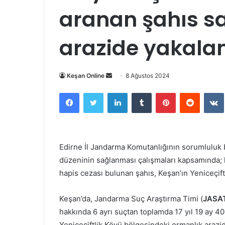
aranan şahıs s
arazide yakala
Bir
Keşan Online
8 Ağustos 2024
e-
Facebook
Twitter
LinkedIn
Tumblr
Pinterest
Reddit
posta
göndermek
Edirne İl Jandarma Komutanlığının sorumluluk
düzeninin sağlanması çalışmaları kapsamında; h
hapis cezası bulunan şahıs, Keşan’ın Yeniceçift
Keşan’da, Jandarma Suç Araştırma Timi (
JASA
hakkında 6 ayrı suçtan toplamda 17 yıl 19 ay 4
Yeniceçiftlik Köyü bölgesindeki ormanlık arazid