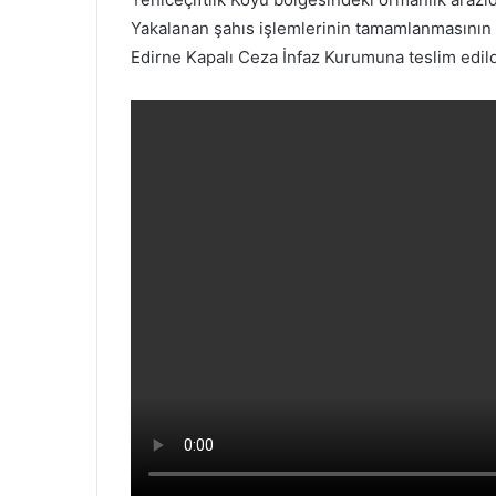
Yakalanan şahıs işlemlerinin tamamlanmasının 
Edirne Kapalı Ceza İnfaz Kurumuna teslim edild