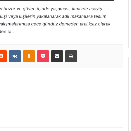
n huzur ve güven içinde yaşaması, ilimizde asayiş
kişi veya kişilerin yakalanarak adli makamlara teslim
i çalışmalarımıza gece gündüz demeden aralıksız olarak
denildi.
erest
Reddit
VKontakte
Odnoklassniki
Pocket
E-Posta ile paylaş
Yazdır