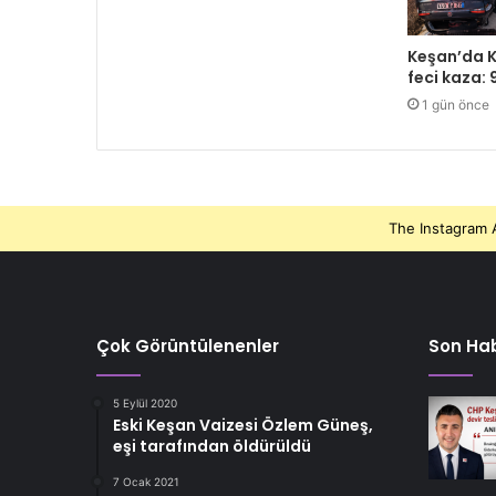
Keşan’da 
feci kaza: 
1 gün önce
The Instagram A
Çok Görüntülenenler
Son Hab
5 Eylül 2020
Eski Keşan Vaizesi Özlem Güneş,
eşi tarafından öldürüldü
7 Ocak 2021