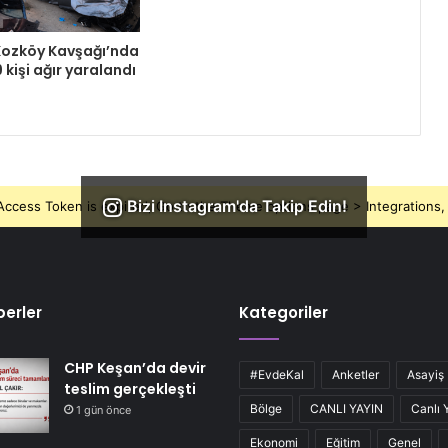
Kozköy Kavşağı’nda
9 kişi ağır yaralandı
Bizi Instagram'da Takip Edin!
ccess Token is expired, Go to the Theme options page > Integrations, t
erler
Kategoriler
CHP Keşan’da devir
#EvdeKal
Anketler
Asayiş
teslim gerçekleşti
Bölge
CANLI YAYIN
Canlı 
1 gün önce
Ekonomi
Eğitim
Genel