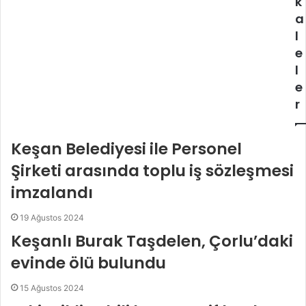
k
a
l
e
l
e
r
Keşan Belediyesi ile Personel
Şirketi arasında toplu iş sözleşmesi
imzalandı
19 Ağustos 2024
Keşanlı Burak Taşdelen, Çorlu’daki
evinde ölü bulundu
15 Ağustos 2024