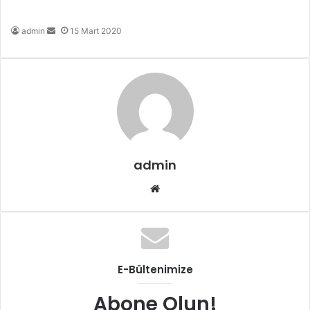
Bir
admin
15 Mart 2020
e-
posta
göndermek
admin
Web
sitesi
E-Bültenimize
Abone Olun!