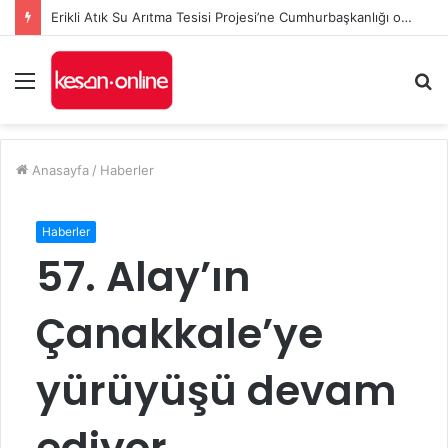
Erikli Atık Su Arıtma Tesisi Projesi’ne Cumhurbaşkanlığı onayı
Menü
A
y
...
Anasayfa
/
Haberler
Haberler
57. Alay’ın
Çanakkale’ye
yürüyüşü devam
ediyor