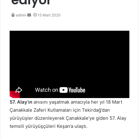
Bir
admin
15 Mart 2020
e-
posta
göndermek
57. Alay’ın
anısını yaşatmak amacıyla her yıl 18 Mart
Çanakkale Zaferi Kutlamaları için Tekirdağ’dan
yürüyüşler düzenleyerek Çanakkale’ye giden 57. Alay
temsili yürüyüşçüleri Keşan’a ulaştı.