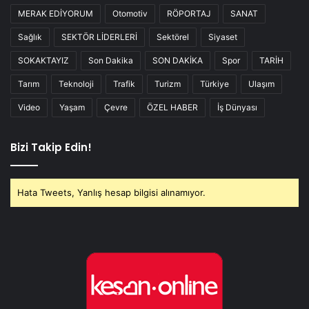
MERAK EDİYORUM
Otomotiv
RÖPORTAJ
SANAT
Sağlık
SEKTÖR LİDERLERİ
Sektörel
Siyaset
SOKAKTAYIZ
Son Dakika
SON DAKİKA
Spor
TARİH
Tarım
Teknoloji
Trafik
Turizm
Türkiye
Ulaşım
Video
Yaşam
Çevre
ÖZEL HABER
İş Dünyası
Bizi Takip Edin!
Hata Tweets, Yanlış hesap bilgisi alınamıyor.