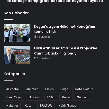
İki kardeşin karıştığı feci kazada biri hayatını kaybetti
Son Haberler
Keşan’da yeni Hükümet Konağı’nın
temeli atıldı
1 gün önce
Erikli Atık Su Arıtma Tesisi Projesi’ne
Cumhurbaşkanlığı onayı
1 gün önce
Kategoriler
#EvdeKal
Anketler
Asayiş
Bölge
CANLI YAYIN
Canlı Yayın
Ekonomi
Eğitim
Genel
Gündem
Haberler
Keşan
KÜLTÜR
Kültür/Sanat