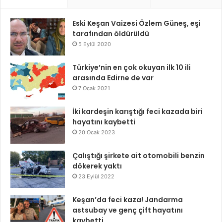
Eski Keşan Vaizesi Özlem Güneş, eşi
tarafından öldürüldü
5 Eylül 2020
Türkiye’nin en çok okuyan ilk 10 ili
arasında Edirne de var
7 Ocak 2021
İki kardeşin karıştığı feci kazada biri
hayatını kaybetti
20 Ocak 2023
Çalıştığı şirkete ait otomobili benzin
dökerek yaktı
23 Eylül 2022
Keşan’da feci kaza! Jandarma
astsubay ve genç çift hayatını
kaybetti