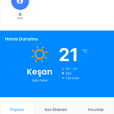
0
Fans
Hava Durumu
21
℃
Keşan
21º - 21º
60%
1.54 km/h
Açık hava
Popüler
Son Eklenen
Yorumlar