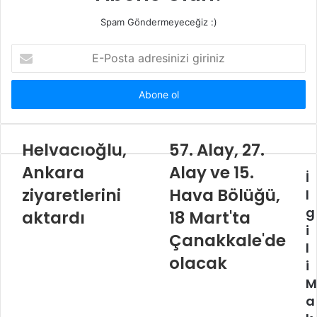
Spam Göndermeyeceğiz :)
E-
Posta
adresinizi
giriniz
Helvacıoğlu,
57. Alay, 27.
Ankara
Alay ve 15.
İ
ziyaretlerini
Hava Bölüğü,
l
g
aktardı
18 Mart'ta
i
Çanakkale'de
l
olacak
i
M
a