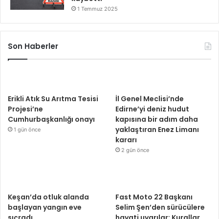
1 Temmuz 2025
Son Haberler
Erikli Atık Su Arıtma Tesisi
İl Genel Meclisi’nde
Projesi’ne
Edirne’yi deniz hudut
Cumhurbaşkanlığı onayı
kapısına bir adım daha
yaklaştıran Enez Limanı
1 gün önce
kararı
2 gün önce
Keşan’da otluk alanda
Fast Moto 22 Başkanı
başlayan yangın eve
Selim Şen’den sürücülere
sıçradı
hayati uyarılar: Kurallar,