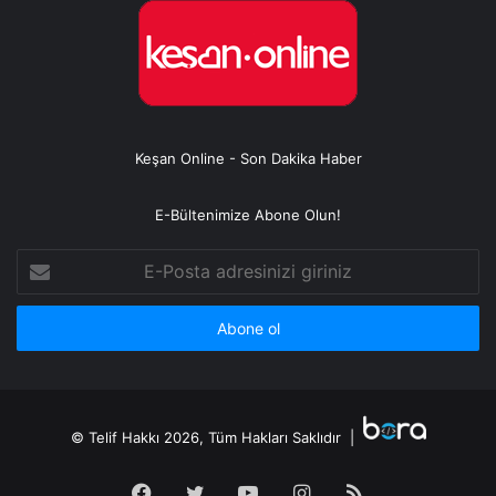
Keşan Online - Son Dakika Haber
E-Bültenimize Abone Olun!
E-
Posta
adresinizi
giriniz
© Telif Hakkı 2026, Tüm Hakları Saklıdır |
Facebook
Twitter
YouTube
Instagram
RSS