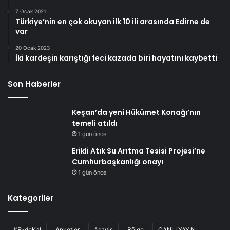
7 Ocak 2021
Türkiye’nin en çok okuyan ilk 10 ili arasında Edirne de
var
20 Ocak 2023
İki kardeşin karıştığı feci kazada biri hayatını kaybetti
Son Haberler
Keşan’da yeni Hükümet Konağı’nın
temeli atıldı
1 gün önce
Erikli Atık Su Arıtma Tesisi Projesi’ne
Cumhurbaşkanlığı onayı
1 gün önce
Kategoriler
#EvdeKal
Anketler
Asayiş
Bölge
CANLI YAYIN