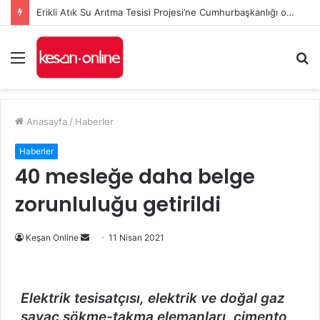
Erikli Atık Su Arıtma Tesisi Projesi’ne Cumhurbaşkanlığı onayı
Menü
A
y
...
Anasayfa
/
Haberler
Haberler
40 mesleğe daha belge
zorunluluğu getirildi
Bir
Keşan Online
11 Nisan 2021
e-
posta
göndermek
Elektrik tesisatçısı, elektrik ve doğal gaz
sayaç sökme-takma elemanları, çimento