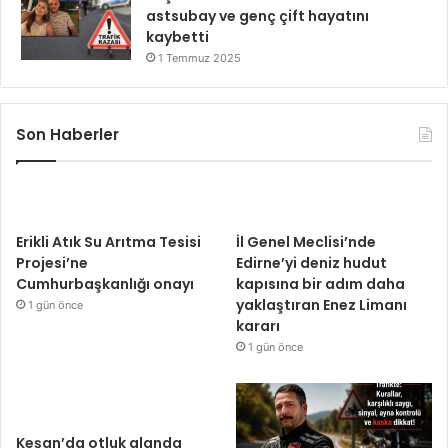
astsubay ve genç çift hayatını
kaybetti
1 Temmuz 2025
Son Haberler
Erikli Atık Su Arıtma Tesisi
İl Genel Meclisi’nde
Projesi’ne
Edirne’yi deniz hudut
Cumhurbaşkanlığı onayı
kapısına bir adım daha
yaklaştıran Enez Limanı
1 gün önce
kararı
1 gün önce
Keşan’da otluk alanda