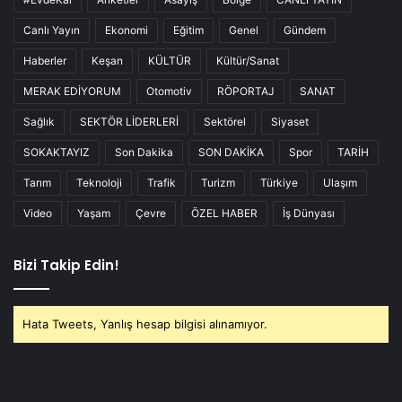
Canlı Yayın
Ekonomi
Eğitim
Genel
Gündem
Haberler
Keşan
KÜLTÜR
Kültür/Sanat
MERAK EDİYORUM
Otomotiv
RÖPORTAJ
SANAT
Sağlık
SEKTÖR LİDERLERİ
Sektörel
Siyaset
SOKAKTAYIZ
Son Dakika
SON DAKİKA
Spor
TARİH
Tarım
Teknoloji
Trafik
Turizm
Türkiye
Ulaşım
Video
Yaşam
Çevre
ÖZEL HABER
İş Dünyası
Bizi Takip Edin!
Hata Tweets, Yanlış hesap bilgisi alınamıyor.