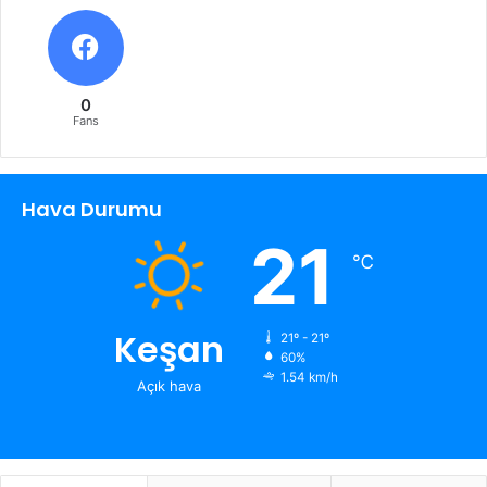
0
Fans
Hava Durumu
21
℃
Keşan
21º - 21º
60%
1.54 km/h
Açık hava