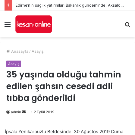
Edirne’nin sağlık yatırımları Bakanlık gündeminde: Aksal’dan Keşan için iki önemli talep
Menü
A
y
...
Anasayfa
/
Asayiş
Asayiş
35 yaşında olduğu tahmin
edilen şahsın cesedi adli
tıbba gönderildi
Bir
admin
2 Eylül 2019
e-
posta
İpsala Yenikarpuzlu Beldesinde, 30 Ağustos 2019 Cuma
göndermek