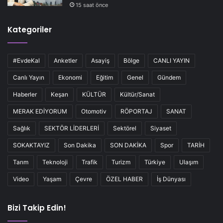
15 saat önce
Kategoriler
#EvdeKal
Anketler
Asayiş
Bölge
CANLI YAYIN
Canlı Yayın
Ekonomi
Eğitim
Genel
Gündem
Haberler
Keşan
KÜLTÜR
Kültür/Sanat
MERAK EDİYORUM
Otomotiv
RÖPORTAJ
SANAT
Sağlık
SEKTÖR LİDERLERİ
Sektörel
Siyaset
SOKAKTAYIZ
Son Dakika
SON DAKİKA
Spor
TARİH
Tarım
Teknoloji
Trafik
Turizm
Türkiye
Ulaşım
Video
Yaşam
Çevre
ÖZEL HABER
İş Dünyası
Bizi Takip Edin!