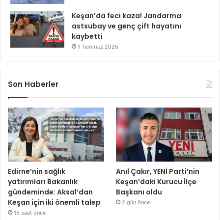
Keşan’da feci kaza! Jandarma
astsubay ve genç çift hayatını
kaybetti
1 Temmuz 2025
Son Haberler
Edirne’nin sağlık
Anıl Çakır, YENİ Parti’nin
yatırımları Bakanlık
Keşan’daki Kurucu İlçe
gündeminde: Aksal’dan
Başkanı oldu
Keşan için iki önemli talep
2 gün önce
15 saat önce