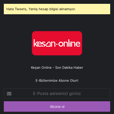
Hata Tweets, Yanlış hesap bilgisi alınamıyor.
Keşan Online - Son Dakika Haber
E-Bültenimize Abone Olun!
E-
Posta
adresinizi
giriniz