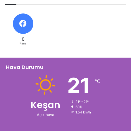
0
Fans
Hava Durumu
21
℃
Keşan
21º - 21º
60%
1.54 km/h
Açık hava