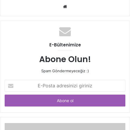
Web
sitesi
E-Bültenimize
Abone Olun!
Spam Göndermeyeceğiz :)
E-
Posta
adresinizi
giriniz