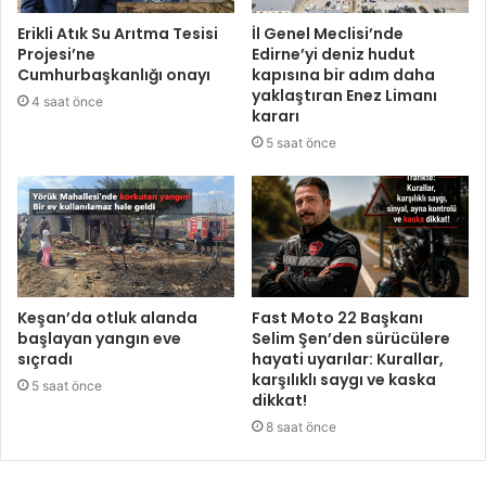
Erikli Atık Su Arıtma Tesisi
İl Genel Meclisi’nde
Projesi’ne
Edirne’yi deniz hudut
Cumhurbaşkanlığı onayı
kapısına bir adım daha
yaklaştıran Enez Limanı
4 saat önce
kararı
5 saat önce
Keşan’da otluk alanda
Fast Moto 22 Başkanı
başlayan yangın eve
Selim Şen’den sürücülere
sıçradı
hayati uyarılar: Kurallar,
karşılıklı saygı ve kaska
5 saat önce
dikkat!
8 saat önce