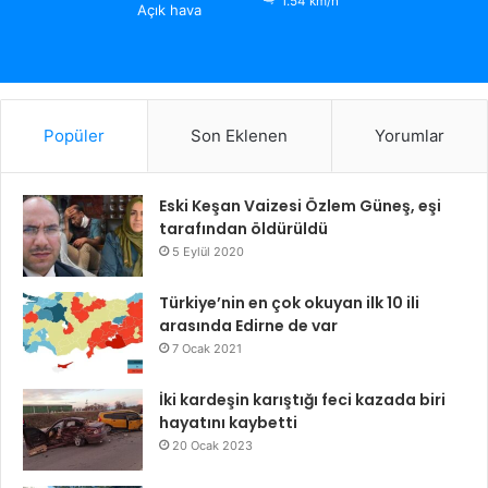
1.54 km/h
Açık hava
Popüler
Son Eklenen
Yorumlar
Eski Keşan Vaizesi Özlem Güneş, eşi
tarafından öldürüldü
5 Eylül 2020
Türkiye’nin en çok okuyan ilk 10 ili
arasında Edirne de var
7 Ocak 2021
İki kardeşin karıştığı feci kazada biri
hayatını kaybetti
20 Ocak 2023