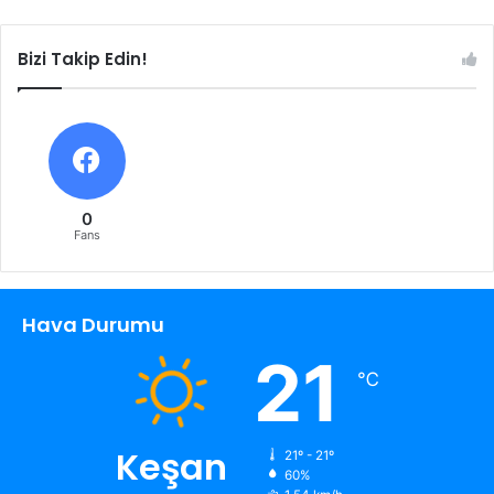
Bizi Takip Edin!
0
Fans
Hava Durumu
21
℃
Keşan
21º - 21º
60%