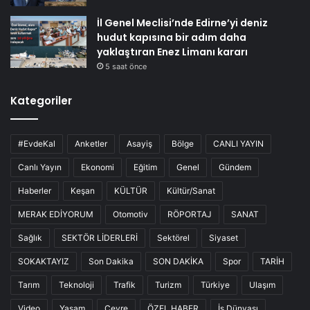
İl Genel Meclisi’nde Edirne’yi deniz
hudut kapısına bir adım daha
yaklaştıran Enez Limanı kararı
5 saat önce
Kategoriler
#EvdeKal
Anketler
Asayiş
Bölge
CANLI YAYIN
Canlı Yayın
Ekonomi
Eğitim
Genel
Gündem
Haberler
Keşan
KÜLTÜR
Kültür/Sanat
MERAK EDİYORUM
Otomotiv
RÖPORTAJ
SANAT
Sağlık
SEKTÖR LİDERLERİ
Sektörel
Siyaset
SOKAKTAYIZ
Son Dakika
SON DAKİKA
Spor
TARİH
Tarım
Teknoloji
Trafik
Turizm
Türkiye
Ulaşım
Video
Yaşam
Çevre
ÖZEL HABER
İş Dünyası