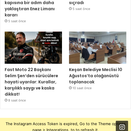
kapısına bir adım daha
sıçradı
yaklaştıran Enez Limanı
5 saat önce
kararı
5 saat önce
Fast Moto 22 Başkanı
Keşan Belediye Meclisi 10
Selim Şen’den sürücülere
Ağustos’ta olağanüstü
hayati uyarılar: Kurallar,
toplanacak
karşılıklı saygı ve kaska
10 saat önce
dikkat!
8 saat önce
The Instagram Access Token is expired, Go to the Theme options
page > Integrations, to to refresh it.