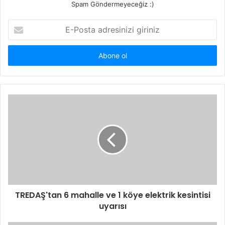
Spam Göndermeyeceğiz :)
E-
Posta
adresinizi
giriniz
TREDAŞ'tan 6 mahalle ve 1 köye elektrik kesintisi
uyarısı