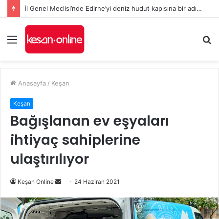
İl Genel Meclisi’nde Edirne’yi deniz hudut kapısına bir adım daha yaklaştıran Enez Limanı kararı
Menü
A
y
...
Anasayfa
/
Keşan
Keşan
Bağışlanan ev eşyaları
ihtiyaç sahiplerine
ulaştırılıyor
Bir
Keşan Online
24 Haziran 2021
e-
posta
göndermek