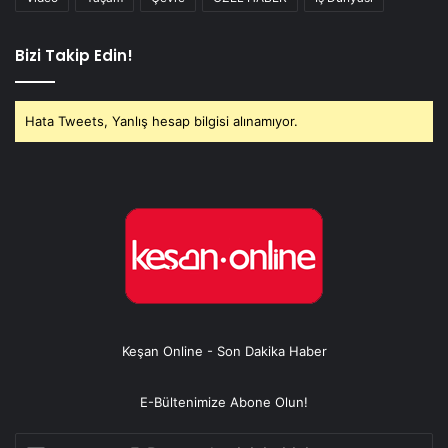
Bizi Takip Edin!
Hata Tweets, Yanlış hesap bilgisi alınamıyor.
Keşan Online - Son Dakika Haber
E-Bültenimize Abone Olun!
E-