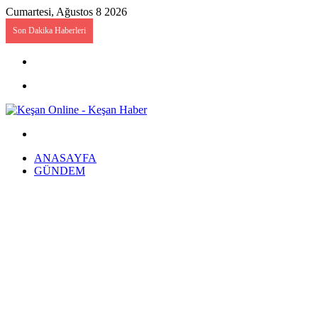
Cumartesi, Ağustos 8 2026
Son Dakika Haberleri
Kayıt
Ol
Menü
Arama
yap
ANASAYFA
...
GÜNDEM