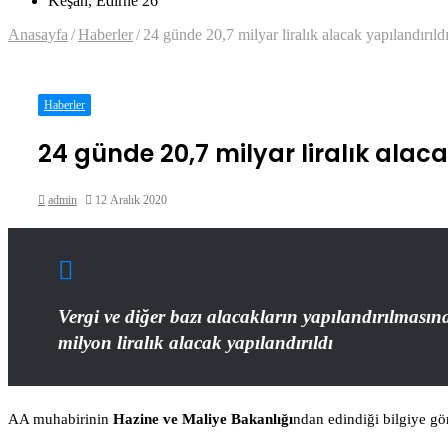
Keşan, Edirne
26
...
Anasayfa
/
Haberler
/
24 günde 20,7 milyar liralık alacak yapılandırıld
Haberler
24 günde 20,7 milyar liralık alaca
Bir
admin
12 Aralık 2020
e-
posta
Facebook
Twitter
LinkedIn
Tumblr
Pinterest
Reddit
VKontakte
Odnoklassniki
Pocket
Messenger
Messenger
WhatsApp
Telegram
göndermek
Vergi ve diğer bazı alacakların yapılandırılmas
milyon liralık alacak yapılandırıldı
AA muhabirinin
Hazine ve Maliye Bakanlığı
ndan edindiği bilgiye gö