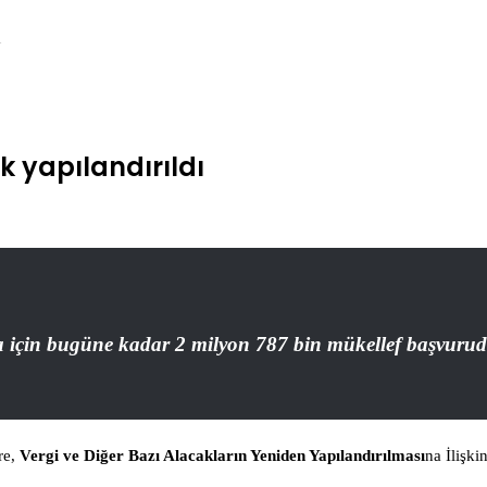
ı
k yapılandırıldı
ına için bugüne kadar 2 milyon 787 bin mükellef başvuru
re,
Vergi ve Diğer Bazı Alacakların Yeniden Yapılandırılması
na İlişki