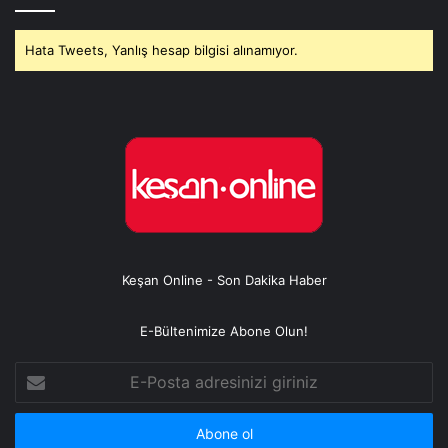
Hata Tweets, Yanlış hesap bilgisi alınamıyor.
Keşan Online - Son Dakika Haber
E-Bültenimize Abone Olun!
E-
Posta
adresinizi
giriniz