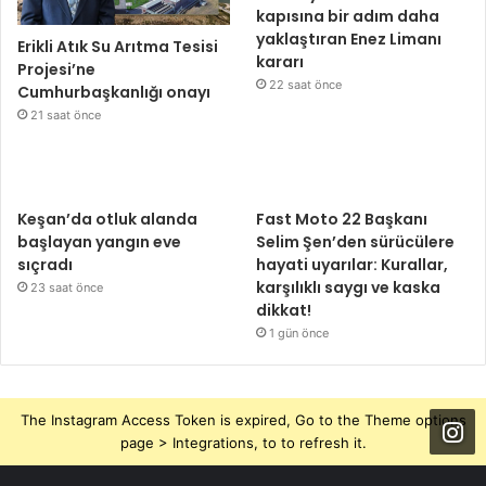
kapısına bir adım daha
yaklaştıran Enez Limanı
Erikli Atık Su Arıtma Tesisi
kararı
Projesi’ne
22 saat önce
Cumhurbaşkanlığı onayı
21 saat önce
Keşan’da otluk alanda
Fast Moto 22 Başkanı
başlayan yangın eve
Selim Şen’den sürücülere
sıçradı
hayati uyarılar: Kurallar,
karşılıklı saygı ve kaska
23 saat önce
dikkat!
1 gün önce
The Instagram Access Token is expired, Go to the Theme options
page > Integrations, to to refresh it.