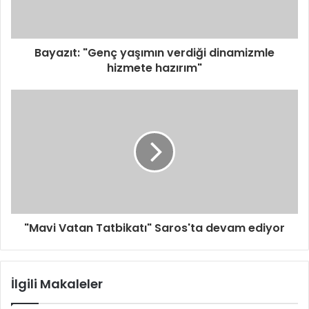
n
i
z
i
Bayazıt: "Genç yaşımın verdiği dinamizmle
g
hizmete hazırım"
i
r
i
n
i
z
"Mavi Vatan Tatbikatı" Saros'ta devam ediyor
İlgili Makaleler