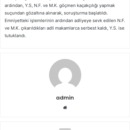
ardından, Y.S, N.F. ve M.K. göçmen kaçakçılığı yapmak
suçundan gözaltına alınarak, soruşturma başlatıldı.
Emniyetteki işlemlerinin ardından adliyeye sevk edilen N.F.
ve M.K. çıkarıldıkları adli makamlarca serbest kaldı, Y.S. ise
tutuklandı.
admin
W
e
b
s