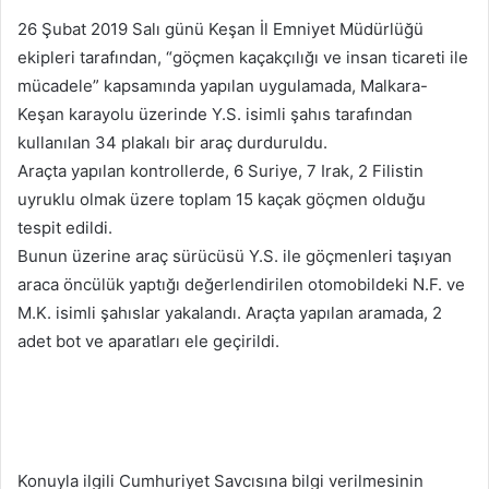
p
26 Şubat 2019 Salı günü Keşan İl Emniyet Müdürlüğü
o
ekipleri tarafından, “göçmen kaçakçılığı ve insan ticareti ile
s
mücadele” kapsamında yapılan uygulamada, Malkara-
t
a
Keşan karayolu üzerinde Y.S. isimli şahıs tarafından
g
kullanılan 34 plakalı bir araç durduruldu.
ö
Araçta yapılan kontrollerde, 6 Suriye, 7 Irak, 2 Filistin
n
uyruklu olmak üzere toplam 15 kaçak göçmen olduğu
d
tespit edildi.
e
Bunun üzerine araç sürücüsü Y.S. ile göçmenleri taşıyan
r
araca öncülük yaptığı değerlendirilen otomobildeki N.F. ve
m
M.K. isimli şahıslar yakalandı. Araçta yapılan aramada, 2
e
adet bot ve aparatları ele geçirildi.
k
Konuyla ilgili Cumhuriyet Savcısına bilgi verilmesinin