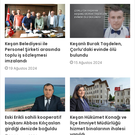
Keşan Belediyesi ile
Keşanlı Burak Taşdelen,
Personel Şirketi arasında
Çorlu’daki evinde ölü
toplu iş sözleşmesi
bulundu
imzalandı
15 Ağustos 2024
19 Ağustos 2024
Eski Erikli sahili kooperatif
Keşan Hükümet Konağı ve
başkanı Abbas Kılıçaslan
İlçe Emniyet Müdürlüğü
girdiği denizde boğuldu
hizmet binalarının ihalesi
yapıldı