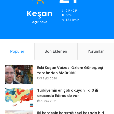
Keşan
21º - 21º
60%
1.54 km/h
Açık hava
Popüler
Son Eklenen
Yorumlar
Eski Keşan Vaizesi Özlem Güneş, eşi
tarafından öldürüldü
5 Eylül 2020
Türkiye’nin en çok okuyan ilk 10 ili
arasında Edirne de var
7 Ocak 2021
İki kardeşin karıştığı feci kazada biri