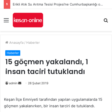
Erikli Atık Su Arıtma Tesisi Projesi’ne Cumhurbaşkanlığı onayı
Menü
A
y
...
Anasayfa
/
Haberler
Haberler
15 göçmen yakalandı, 1
insan taciri tutuklandı
admin
B
28 Şubat 2019
i
r
Keşan İlçe Emniyeti tarafından yapılan uygulamalarda 15
e
göçmen yakalanırken, bir insan tarciri de tutuklandı.
-