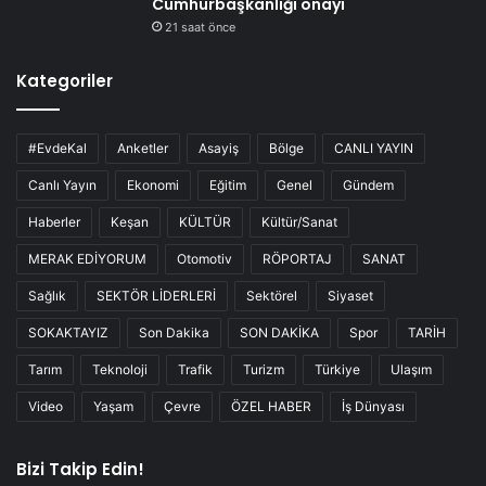
Cumhurbaşkanlığı onayı
21 saat önce
Kategoriler
#EvdeKal
Anketler
Asayiş
Bölge
CANLI YAYIN
Canlı Yayın
Ekonomi
Eğitim
Genel
Gündem
Haberler
Keşan
KÜLTÜR
Kültür/Sanat
MERAK EDİYORUM
Otomotiv
RÖPORTAJ
SANAT
Sağlık
SEKTÖR LİDERLERİ
Sektörel
Siyaset
SOKAKTAYIZ
Son Dakika
SON DAKİKA
Spor
TARİH
Tarım
Teknoloji
Trafik
Turizm
Türkiye
Ulaşım
Video
Yaşam
Çevre
ÖZEL HABER
İş Dünyası
Bizi Takip Edin!