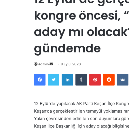
kongre öncesi, “
aday mı olacak
gündemde
Bir
admin
8 Eylül 2020
e-
Facebook
Twitter
LinkedIn
Tumblr
Pinterest
Reddit
posta
göndermek
12 Eylül’de yapılacak AK Parti Keşan İlçe Kongre
Keşan’da gerçekleştirilen temayül yoklamasının
Yakın çevresinden edinilen son duyumlara göre
Keşan İlçe Başkanlığı için aday olacağı bilgisine