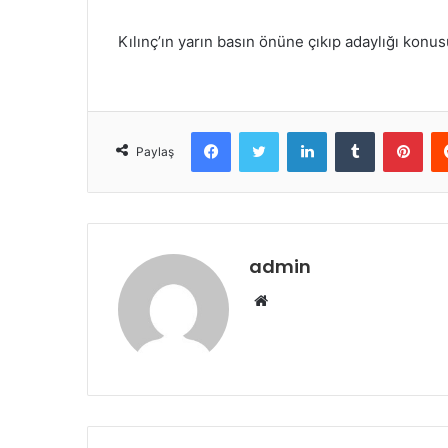
Kılınç’ın yarın basın önüne çıkıp adaylığı kon
Facebook
Twitter
LinkedIn
Tumblr
Pint
Paylaş
admin
Web
sitesi