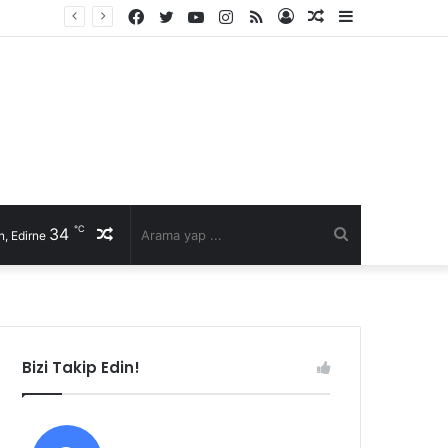
Facebook
Twitter
YouTube
Instagram
RSS
Kayıt
Rastgele
Kenar
Ol
Makale
Bölmesi
℃
34
Rastgele
Arama
, Edirne
Makale
yap
...
Bizi Takip Edin!