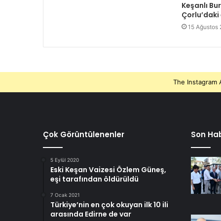
Keşanlı Bu
Çorlu’daki
15 Ağustos
The Instagram A
Çok Görüntülenenler
Son Hab
5 Eylül 2020
Eski Keşan Vaizesi Özlem Güneş,
eşi tarafından öldürüldü
7 Ocak 2021
Türkiye’nin en çok okuyan ilk 10 ili
arasında Edirne de var