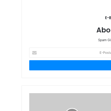
E-
Abo
Spam Gö
E-
Posta
adresinizi
giriniz