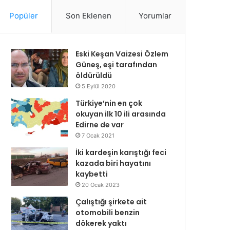
Popüler
Son Eklenen
Yorumlar
Eski Keşan Vaizesi Özlem
Güneş, eşi tarafından
öldürüldü
5 Eylül 2020
Türkiye’nin en çok
okuyan ilk 10 ili arasında
Edirne de var
7 Ocak 2021
İki kardeşin karıştığı feci
kazada biri hayatını
kaybetti
20 Ocak 2023
Çalıştığı şirkete ait
otomobili benzin
dökerek yaktı