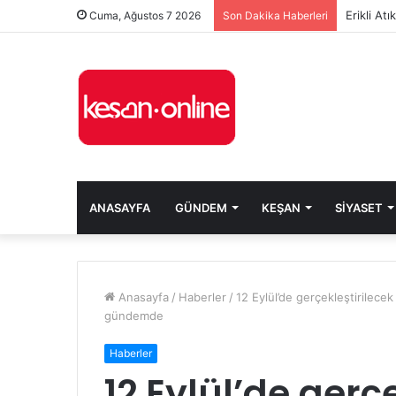
Erikli At
Cuma, Ağustos 7 2026
Son Dakika Haberleri
ANASAYFA
GÜNDEM
KEŞAN
SIYASET
Anasayfa
/
Haberler
/
12 Eylül’de gerçekleştirilece
gündemde
Haberler
12 Eylül’de gerç