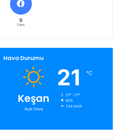
0
Fans
Hava Durumu
21
℃
Keşan
21º - 21º
60%
1.54 km/h
Açık hava