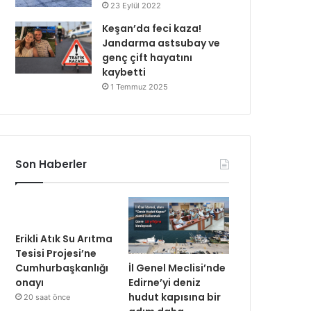
23 Eylül 2022
Keşan’da feci kaza!
Jandarma astsubay ve
genç çift hayatını
kaybetti
1 Temmuz 2025
Son Haberler
Erikli Atık Su Arıtma
Tesisi Projesi’ne
İl Genel Meclisi’nde
Cumhurbaşkanlığı
Edirne’yi deniz
onayı
hudut kapısına bir
20 saat önce