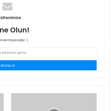
Bültenimize
ne Olun!
ndermeyeceğiz :)