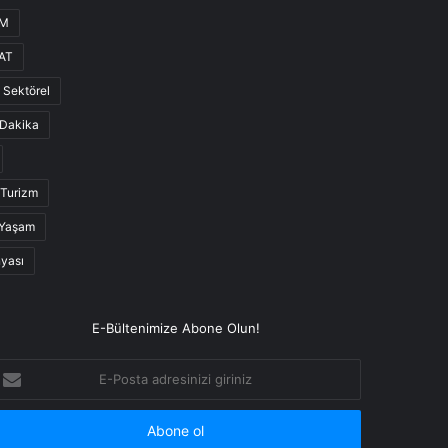
UM
AT
Sektörel
Dakika
Turizm
Yaşam
nyası
E-Bültenimize Abone Olun!
-
osta
dresinizi
iriniz