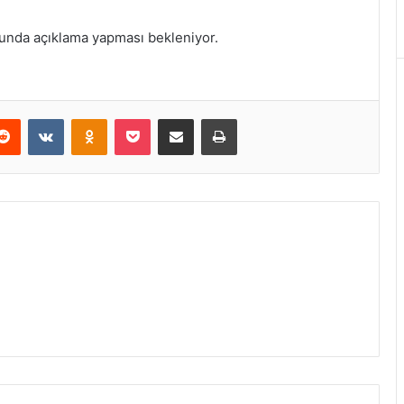
usunda açıklama yapması bekleniyor.
erest
Reddit
VKontakte
Odnoklassniki
Pocket
E-Posta ile paylaş
Yazdır