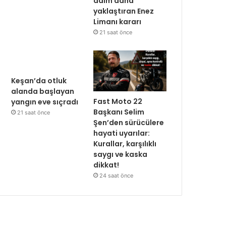
adım daha
yaklaştıran Enez
Limanı kararı
21 saat önce
Keşan’da otluk
alanda başlayan
Fast Moto 22
yangın eve sıçradı
Başkanı Selim
21 saat önce
Şen’den sürücülere
hayati uyarılar:
Kurallar, karşılıklı
saygı ve kaska
dikkat!
24 saat önce