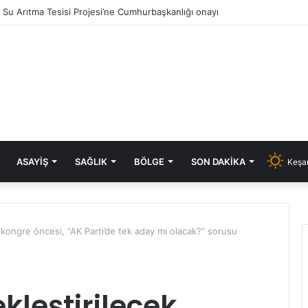
ık Su Arıtma Tesisi Projesi’ne Cumhurbaşkanlığı onayı
ASAYIŞ
SAĞLIK
BÖLGE
SON DAKIKA
Keşan
k kongre öncesi, “AK Parti’de tek aday mı olacak?” sorusu
ekleştirilecek