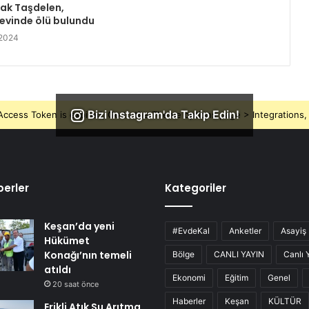
rak Taşdelen,
 evinde ölü bulundu
 2024
Bizi Instagram'da Takip Edin!
ccess Token is expired, Go to the Theme options page > Integrations, t
erler
Kategoriler
Keşan’da yeni
#EvdeKal
Anketler
Asayiş
Hükümet
Konağı’nın temeli
Bölge
CANLI YAYIN
Canlı 
atıldı
Ekonomi
Eğitim
Genel
20 saat önce
Haberler
Keşan
KÜLTÜR
Erikli Atık Su Arıtma