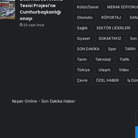
Tesisi Projesi’ne
Kültür/Sanat
MERAK EDİYOR
Cumhurbaşkanlığı
Otomotiv
RÖPORTAJ
SAN
onayı
20 saat önce
Sağlık
SEKTÖR LİDERLERİ
Siyaset
SOKAKTAYIZ
Son 
SON DAKİKA
Spor
TARİH
Tarım
Teknoloji
Trafik
Türkiye
Ulaşım
Video
Çevre
ÖZEL HABER
İş Dü
Keşan Online - Son Dakika Haber
E
P
a
g