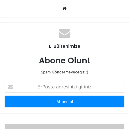
Web
sitesi
E-Bültenimize
Abone Olun!
Spam Göndermeyeceğiz :)
E-
Posta
adresinizi
giriniz