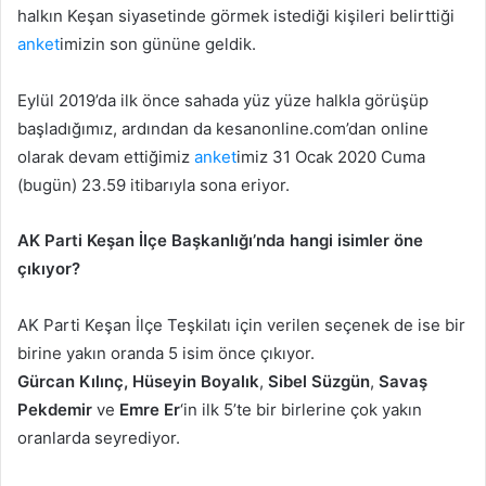
halkın Keşan siyasetinde görmek istediği kişileri belirttiği
anket
imizin son gününe geldik.
Eylül 2019’da ilk önce sahada yüz yüze halkla görüşüp
başladığımız, ardından da kesanonline.com’dan online
olarak devam ettiğimiz
anket
imiz 31 Ocak 2020 Cuma
(bugün) 23.59 itibarıyla sona eriyor.
AK Parti Keşan İlçe Başkanlığı’nda hangi isimler öne
çıkıyor?
AK Parti Keşan İlçe Teşkilatı için verilen seçenek de ise bir
birine yakın oranda 5 isim önce çıkıyor.
Gürcan Kılınç,
Hüseyin Boyalık
,
Sibel Süzgün
,
Savaş
Pekdemir
ve
Emre Er
‘in ilk 5’te bir birlerine çok yakın
oranlarda seyrediyor.