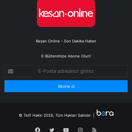
Keşan Online - Son Dakika Haber
E-Bültenimize Abone Olun!
E-
Posta
adresinizi
giriniz
© Telif Hakkı 2026, Tüm Hakları Saklıdır |
Facebook
Twitter
YouTube
Instagram
RSS