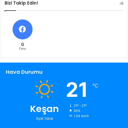
Bizi Takip Edin!
0
Fans
Hava Durumu
21
℃
Keşan
21º - 21º
60%
1.54 km/h
Açık hava