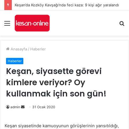
Keşan’da Kozköy Kavşağı’nda feci kaza: 9 kişi ağır yaralandı
Menü
A
y
...
Anasayfa
/
Haberler
Haberler
Keşan, siyasette görevi
kimlere veriyor? Oy
kullanmak için son gün!
Bir
admin
31 Ocak 2020
e-
posta
Keşan siyasetinde kamuoyunun görüşlerinin yansıtıldığı,
göndermek