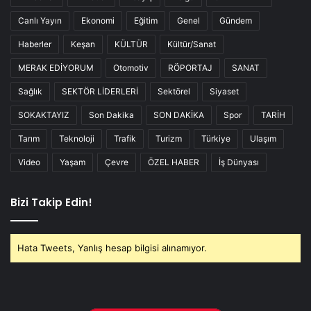
Canlı Yayın
Ekonomi
Eğitim
Genel
Gündem
Haberler
Keşan
KÜLTÜR
Kültür/Sanat
MERAK EDİYORUM
Otomotiv
RÖPORTAJ
SANAT
Sağlık
SEKTÖR LİDERLERİ
Sektörel
Siyaset
SOKAKTAYIZ
Son Dakika
SON DAKİKA
Spor
TARİH
Tarım
Teknoloji
Trafik
Turizm
Türkiye
Ulaşım
Video
Yaşam
Çevre
ÖZEL HABER
İş Dünyası
Bizi Takip Edin!
Hata Tweets, Yanlış hesap bilgisi alınamıyor.