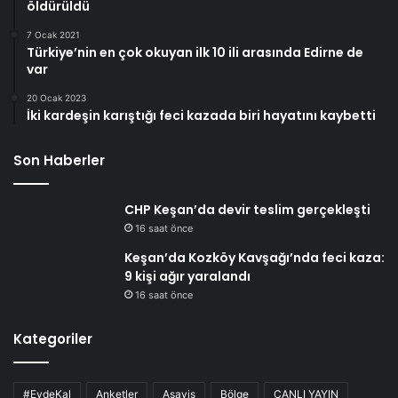
öldürüldü
7 Ocak 2021
Türkiye’nin en çok okuyan ilk 10 ili arasında Edirne de
var
20 Ocak 2023
İki kardeşin karıştığı feci kazada biri hayatını kaybetti
Son Haberler
CHP Keşan’da devir teslim gerçekleşti
16 saat önce
Keşan’da Kozköy Kavşağı’nda feci kaza:
9 kişi ağır yaralandı
16 saat önce
Kategoriler
#EvdeKal
Anketler
Asayiş
Bölge
CANLI YAYIN