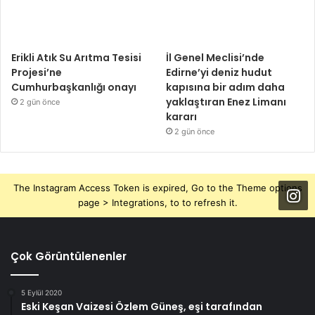
Erikli Atık Su Arıtma Tesisi
İl Genel Meclisi’nde
Projesi’ne
Edirne’yi deniz hudut
Cumhurbaşkanlığı onayı
kapısına bir adım daha
yaklaştıran Enez Limanı
2 gün önce
kararı
2 gün önce
The Instagram Access Token is expired, Go to the Theme options
page > Integrations, to to refresh it.
Çok Görüntülenenler
5 Eylül 2020
Eski Keşan Vaizesi Özlem Güneş, eşi tarafından