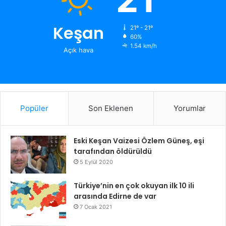
Keşan
21º - 21º
60%
1.54 km/h
Açık hava
Popüler
Son Eklenen
Yorumlar
Eski Keşan Vaizesi Özlem Güneş, eşi
tarafından öldürüldü
5 Eylül 2020
Türkiye’nin en çok okuyan ilk 10 ili
arasında Edirne de var
7 Ocak 2021