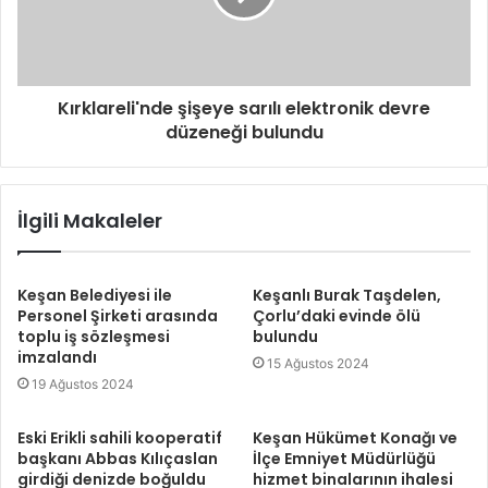
Kırklareli'nde şişeye sarılı elektronik devre
düzeneği bulundu
İlgili Makaleler
Keşan Belediyesi ile
Keşanlı Burak Taşdelen,
Personel Şirketi arasında
Çorlu’daki evinde ölü
toplu iş sözleşmesi
bulundu
imzalandı
15 Ağustos 2024
19 Ağustos 2024
Eski Erikli sahili kooperatif
Keşan Hükümet Konağı ve
başkanı Abbas Kılıçaslan
İlçe Emniyet Müdürlüğü
girdiği denizde boğuldu
hizmet binalarının ihalesi