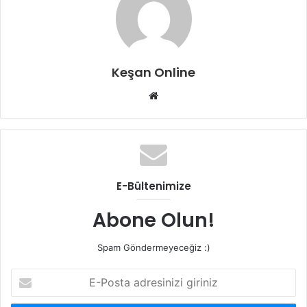
Keşan Online
Web
sitesi
E-Bültenimize
Abone Olun!
Spam Göndermeyeceğiz :)
E-
Posta
adresinizi