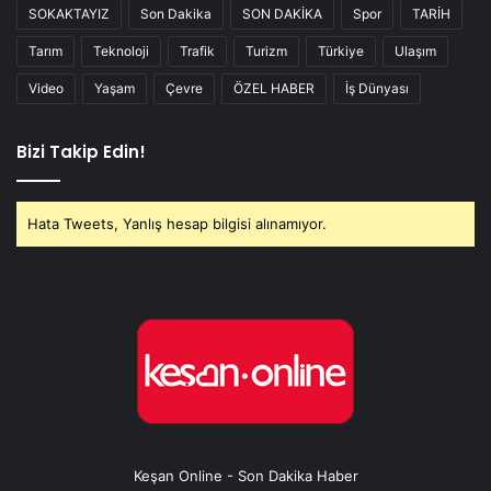
SOKAKTAYIZ
Son Dakika
SON DAKİKA
Spor
TARİH
Tarım
Teknoloji
Trafik
Turizm
Türkiye
Ulaşım
Video
Yaşam
Çevre
ÖZEL HABER
İş Dünyası
Bizi Takip Edin!
Hata Tweets, Yanlış hesap bilgisi alınamıyor.
Keşan Online - Son Dakika Haber