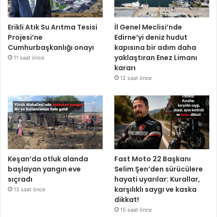
Erikli Atık Su Arıtma Tesisi
İl Genel Meclisi’nde
Projesi’ne
Edirne’yi deniz hudut
Cumhurbaşkanlığı onayı
kapısına bir adım daha
yaklaştıran Enez Limanı
11 saat önce
kararı
12 saat önce
Keşan’da otluk alanda
Fast Moto 22 Başkanı
başlayan yangın eve
Selim Şen’den sürücülere
sıçradı
hayati uyarılar: Kurallar,
karşılıklı saygı ve kaska
13 saat önce
dikkat!
15 saat önce