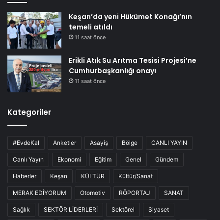
Keşan’da yeni Hükümet Konağı’nın
temeli atıldı
11 saat önce
Erikli Atık Su Arıtma Tesisi Projesi’ne
Cumhurbaşkanlığı onayı
11 saat önce
Kategoriler
#EvdeKal
Anketler
Asayiş
Bölge
CANLI YAYIN
Canlı Yayın
Ekonomi
Eğitim
Genel
Gündem
Haberler
Keşan
KÜLTÜR
Kültür/Sanat
MERAK EDİYORUM
Otomotiv
RÖPORTAJ
SANAT
Sağlık
SEKTÖR LİDERLERİ
Sektörel
Siyaset