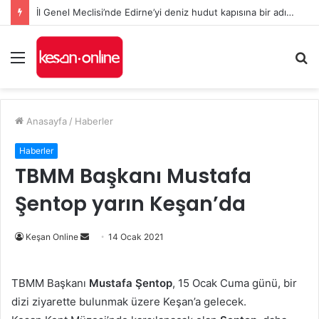
İl Genel Meclisi’nde Edirne’yi deniz hudut kapısına bir adım daha yaklaştıran Enez Limanı kararı
Menü
A
y
...
Anasayfa
/
Haberler
Haberler
TBMM Başkanı Mustafa
Şentop yarın Keşan’da
Bir
Keşan Online
14 Ocak 2021
e-
posta
TBMM Başkanı
Mustafa Şentop
, 15 Ocak Cuma günü, bir
göndermek
dizi ziyarette bulunmak üzere Keşan’a gelecek.