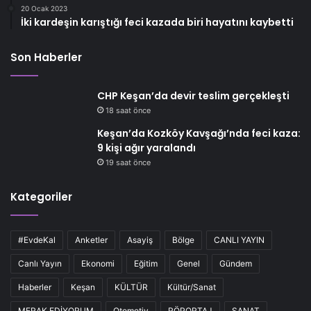
20 Ocak 2023
İki kardeşin karıştığı feci kazada biri hayatını kaybetti
Son Haberler
CHP Keşan’da devir teslim gerçekleşti
18 saat önce
Keşan’da Kozköy Kavşağı’nda feci kaza:
9 kişi ağır yaralandı
19 saat önce
Kategoriler
#EvdeKal
Anketler
Asayiş
Bölge
CANLI YAYIN
Canlı Yayın
Ekonomi
Eğitim
Genel
Gündem
Haberler
Keşan
KÜLTÜR
Kültür/Sanat
MERAK EDİYORUM
Otomotiv
RÖPORTAJ
SANAT