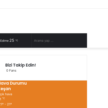
Facebook
Twitter
YouTube
Instagram
RSS
Kayıt
Rastgele
Kenar
Ol
Makale
Bölmesi
25
Rastgele
Arama
 Edirne
℃
Makale
yap
Bizi Takip Edin!
...
0
Fans
Hava Durumu
Keşan
çık hava
℃
1
1º - 21º