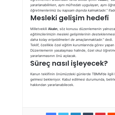
yararlanabilirken, aynı müfredatı uygulayan, aynı öğre
öğretmenlerimiz bu kapsam dışında kalmaktadır.”
ifade
Mesleki gelişim hedefi
Milletvekili
Akalın
, söz konusu düzenlemenin yalnızca b
eğitimcilerimizin mesleki gelişimlerinin desteklenmes
daha kolay erişebilmeleri de amaçlanmaktadır.”
dedi.
Teklif, özellikle özel eğitim kurumlarında görev yapan
Düzenlemenin yasalaşması halinde, özel okul öğretm
yararlanmasının önü açılacak.
Süreç nasıl işleyecek?
Kanun teklifinin önümüzdeki günlerde TBMM’de ilgili
gelmesi bekleniyor. Kabul edilmesi durumunda, belirl
hakkından yararlanabilecek.
Facebook
Twitter
LinkedIn
Tumblr
Pinter