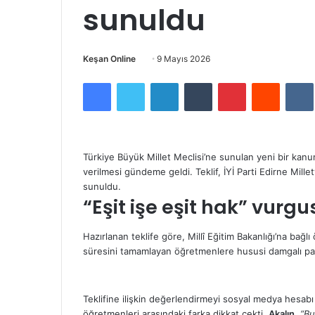
sunuldu
Bir
Keşan Online
9 Mayıs 2026
e-
Facebook
Twitter
LinkedIn
Tumblr
Pinterest
Reddit
posta
göndermek
Türkiye Büyük Millet Meclisi’ne sunulan yeni bir kanu
verilmesi gündeme geldi. Teklif, İYİ Parti Edirne Millet
sunuldu.
“Eşit işe eşit hak” vurgu
Hazırlanan teklife göre, Millî Eğitim Bakanlığı’na bağ
süresini tamamlayan öğretmenlere hususi damgalı pa
Teklifine ilişkin değerlendirmeyi sosyal medya hesa
öğretmenleri arasındaki farka dikkat çekti.
Akalın
,
“Bu