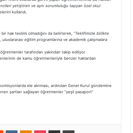
ncileri yetiştiren ve aynı sorumluluğu taşıyan özel okul
lerini kullandı.
ir hak teslimi olmadığını da belirterek,
“Teklifimizle birlikte
i, uluslararası eğitim programlarına ve akademik çalışmalara
 öğretmenler tarafından yakından takip ediliyor.
enlerinin de kamu öğretmenleriyle benzer haklardan
 komisyonlarda ele alınması, ardından Genel Kurul gündemine
enen şartları sağlayan öğretmenler “yeşil pasaport”
est
Reddit
VKontakte
Odnoklassniki
Pocket
E-Posta ile paylaş
Yazdır