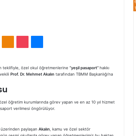
VKontakte
Odnoklassniki
Pocket
Messenger
n teklifiyle, özel okul öğretmenlerine
“yeşil pasaport”
hakkı
vekili
Prof. Dr. Mehmet Akalın
tarafından TBMM Başkanlığı’na
su
lı özel öğretim kurumlarında görev yapan ve en az 10 yıl hizmet
saport verilmesi öngörülüyor.
bı üzerinden paylaşan
Akalın
, kamu ve özel sektör
gün resmi okullarda görev yapan öğretmenlerimiz bu haktan