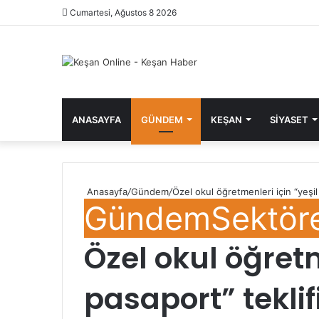
Cumartesi, Ağustos 8 2026
ANASAYFA
GÜNDEM
KEŞAN
SIYASET
Anasayfa
/
Gündem
/
Özel okul öğretmenleri için “yeşi
Gündem
Sektör
Özel okul öğretm
pasaport” tekli