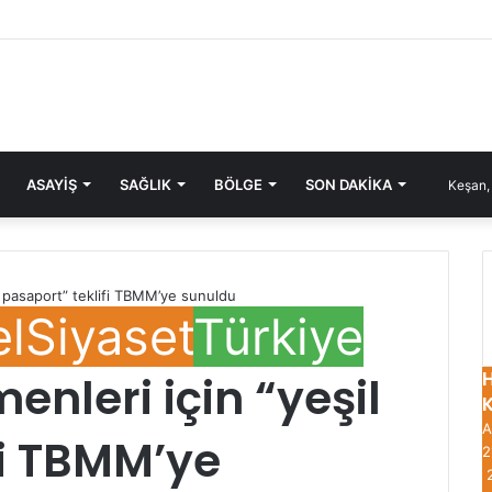
ASAYIŞ
SAĞLIK
BÖLGE
SON DAKIKA
Keşan,
l pasaport” teklifi TBMM’ye sunuldu
el
Siyaset
Türkiye
enleri için “yeşil
A
fi TBMM’ye
2
2