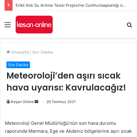
Erikli Atık Su Arıtma Tesisi Projesi’ne Cumhurbaşkanlığı onayı
Menü
A
y
...
Anasayfa
/
Son Dakika
Son Dakika
Meteoroloji’den aşırı sıcak
hava uyarısı: Kavrulacağız!
Bir
Keşan Online
26 Temmuz 2021
e-
posta
Meteoroloji Genel Müdürlüğü’nün son hava durumu
göndermek
raporunda Marmara, Ege ve Akdeniz bölgelerine aşırı sıcak