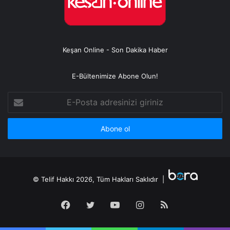
Keşan Online - Son Dakika Haber
E-Bültenimize Abone Olun!
E-
Posta
adresinizi
giriniz
© Telif Hakkı 2026, Tüm Hakları Saklıdır |
Facebook
Twitter
YouTube
Instagram
RSS