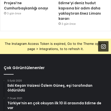
Projesi’ne
Edirne’yi deniz hudut
Cumhurbaşkanlığı onayı
kapısına bir adım daha
yaklaştıran Enez Limanı
3 gün önce
kararı
3 gün önce
The Instagram Access Token is expired, Go to the Theme options
page > Integrations, to to refresh it.
Çok Görüntülenenler
5 Eylül 2020
Eski Keşan Vaizesi Özlem Güneş, eşi tarafından
öldürüldü
7 Ocak 2021
Türkiye’nin en çok okuyan ilk 10 ili arasında Edirne de
var