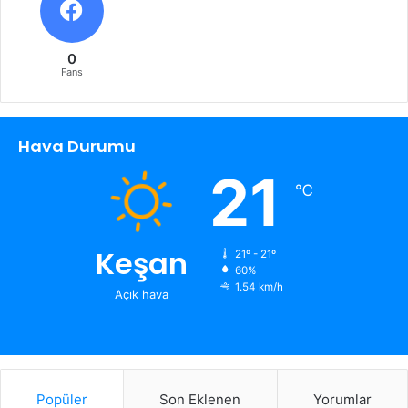
0
Fans
Hava Durumu
21
℃
Keşan
21º - 21º
60%
1.54 km/h
Açık hava
Popüler
Son Eklenen
Yorumlar