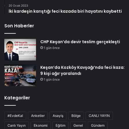
20 Ocak 2023
İki kardeşin karıştığı feci kazada biri hayatını kaybetti
Son Haberler
CHP Keşan’da devir teslim gerçekleşti
1 gün önce
Keşan’da Kozköy Kavşağı’nda feci kaza:
9 kişi ağır yaralandı
1 gün önce
Kategoriler
#EvdeKal
Anketler
Asayiş
Bölge
CANLI YAYIN
Canlı Yayın
Ekonomi
Eğitim
Genel
Gündem