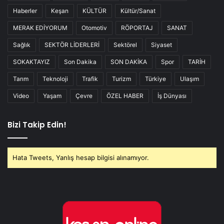
Haberler
Keşan
KÜLTÜR
Kültür/Sanat
MERAK EDİYORUM
Otomotiv
RÖPORTAJ
SANAT
Sağlık
SEKTÖR LİDERLERİ
Sektörel
Siyaset
SOKAKTAYIZ
Son Dakika
SON DAKİKA
Spor
TARİH
Tarım
Teknoloji
Trafik
Turizm
Türkiye
Ulaşım
Video
Yaşam
Çevre
ÖZEL HABER
İş Dünyası
Bizi Takip Edin!
Hata Tweets, Yanlış hesap bilgisi alınamıyor.