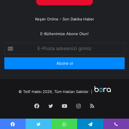
Keşan Online - Son Dakika Haber
E-Bültenimize Abone Olun!
E-
Posta
adresinizi
giriniz
© Telif Hakkı 2026, Tüm Hakları Saklıdır |
Facebook
Twitter
YouTube
Instagram
RSS