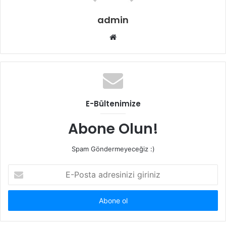
admin
W
e
b
s
i
t
E-Bültenimize
e
s
Abone Olun!
i
Spam Göndermeyeceğiz :)
E
-
P
o
s
t