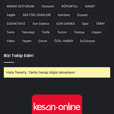
MERAK EDİYORUM
Otomotiv
RÖPORTAJ
SANAT
Sağlık
SEKTÖR LİDERLERİ
Sektörel
Siyaset
SOKAKTAYIZ
Son Dakika
SON DAKİKA
Spor
TARİH
Tarım
Teknoloji
Trafik
Turizm
Türkiye
Ulaşım
Video
Yaşam
Çevre
ÖZEL HABER
İş Dünyası
Bizi Takip Edin!
Hata Tweets, Yanlış hesap bilgisi alınamıyor.