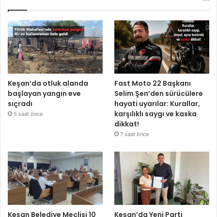
Keşan’da otluk alanda
Fast Moto 22 Başkanı
başlayan yangın eve
Selim Şen’den sürücülere
sıçradı
hayati uyarılar: Kurallar,
karşılıklı saygı ve kaska
5 saat önce
dikkat!
7 saat önce
Keşan Belediye Meclisi 10
Keşan’da Yeni Parti