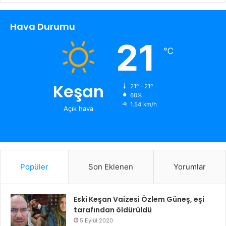
Hava Durumu
21
℃
Keşan
21º - 21º
60%
1.54 km/h
Açık hava
Popüler
Son Eklenen
Yorumlar
Eski Keşan Vaizesi Özlem Güneş, eşi
tarafından öldürüldü
5 Eylül 2020