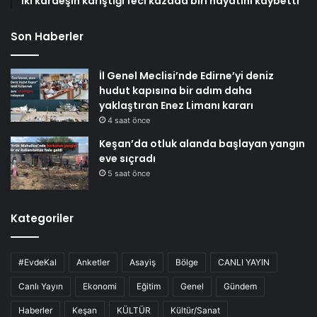
İki kardeşin karıştığı feci kazada biri hayatını kaybetti
Son Haberler
İl Genel Meclisi’nde Edirne’yi deniz
hudut kapısına bir adım daha
yaklaştıran Enez Limanı kararı
4 saat önce
Keşan’da otluk alanda başlayan yangın
eve sıçradı
5 saat önce
Kategoriler
#EvdeKal
Anketler
Asayiş
Bölge
CANLI YAYIN
Canlı Yayın
Ekonomi
Eğitim
Genel
Gündem
Haberler
Keşan
KÜLTÜR
Kültür/Sanat