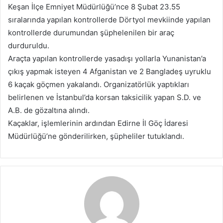
Keşan İlçe Emniyet Müdürlüğü’nce 8 Şubat 23.55
s
sıralarında yapılan kontrollerde Dörtyol mevkiinde yapılan
t
a
kontrollerde durumundan şüphelenilen bir araç
g
durduruldu.
ö
Araçta yapılan kontrollerde yasadışı yollarla Yunanistan’a
n
çıkış yapmak isteyen 4 Afganistan ve 2 Bangladeş uyruklu
d
6 kaçak göçmen yakalandı. Organizatörlük yaptıkları
e
belirlenen ve İstanbul’da korsan taksicilik yapan S.D. ve
r
A.B. de gözaltına alındı.
m
Kaçaklar, işlemlerinin ardından Edirne İl Göç İdaresi
e
Müdürlüğü’ne gönderilirken, şüpheliler tutuklandı.
k