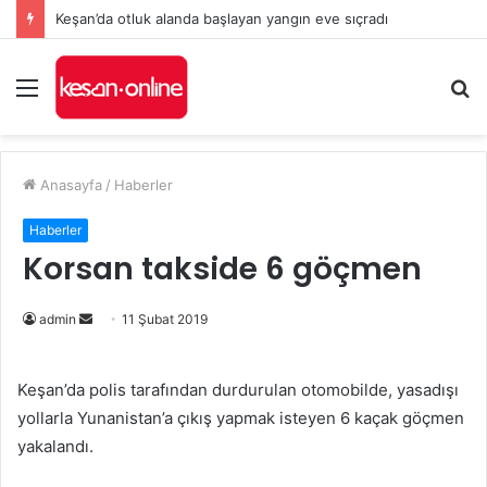
Keşan’da otluk alanda başlayan yangın eve sıçradı
Menü
A
y
...
Anasayfa
/
Haberler
Haberler
Korsan takside 6 göçmen
admin
B
11 Şubat 2019
i
r
Keşan’da polis tarafından durdurulan otomobilde, yasadışı
e
yollarla Yunanistan’a çıkış yapmak isteyen 6 kaçak göçmen
-
yakalandı.
p
o