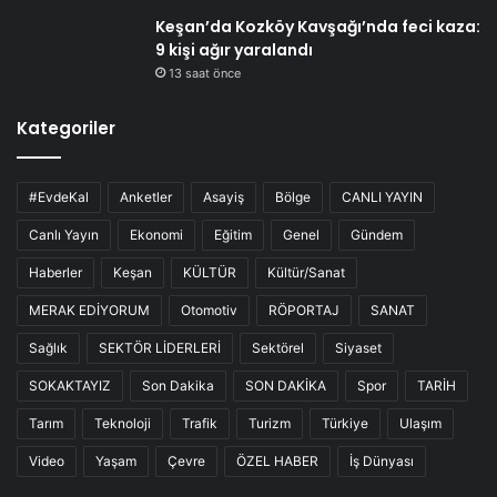
Keşan’da Kozköy Kavşağı’nda feci kaza:
9 kişi ağır yaralandı
13 saat önce
Kategoriler
#EvdeKal
Anketler
Asayiş
Bölge
CANLI YAYIN
Canlı Yayın
Ekonomi
Eğitim
Genel
Gündem
Haberler
Keşan
KÜLTÜR
Kültür/Sanat
MERAK EDİYORUM
Otomotiv
RÖPORTAJ
SANAT
Sağlık
SEKTÖR LİDERLERİ
Sektörel
Siyaset
SOKAKTAYIZ
Son Dakika
SON DAKİKA
Spor
TARİH
Tarım
Teknoloji
Trafik
Turizm
Türkiye
Ulaşım
Video
Yaşam
Çevre
ÖZEL HABER
İş Dünyası