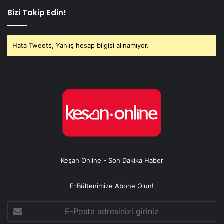
Bizi Takip Edin!
Hata Tweets, Yanlış hesap bilgisi alınamıyor.
Keşan Online - Son Dakika Haber
E-Bültenimize Abone Olun!
E-
Posta