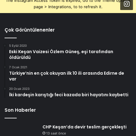
The Instagram Access Token is expired, Go to the Theme options
page > Integrations, to to refresh it.
Çok Görüntülenenler
5 Eylül 2020
Eski Keşan Vaizesi Özlem Güneş, eşi tarafından
öldürüldü
7 Ocak 2021
Türkiye’nin en çok okuyan ilk 10 ili arasında Edirne de
var
20 Ocak 2023
İki kardeşin karıştığı feci kazada biri hayatını kaybetti
Son Haberler
CHP Keşan’da devir teslim gerçekleşti
13 saat önce