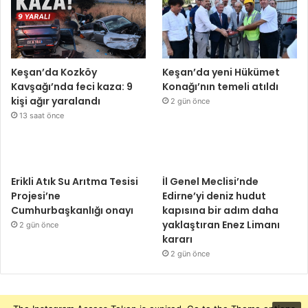
Keşan’da Kozköy
Keşan’da yeni Hükümet
Kavşağı’nda feci kaza: 9
Konağı’nın temeli atıldı
kişi ağır yaralandı
2 gün önce
13 saat önce
Erikli Atık Su Arıtma Tesisi
İl Genel Meclisi’nde
Projesi’ne
Edirne’yi deniz hudut
Cumhurbaşkanlığı onayı
kapısına bir adım daha
yaklaştıran Enez Limanı
2 gün önce
kararı
2 gün önce