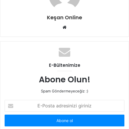
Keşan Online
Web
sitesi
E-Bültenimize
Abone Olun!
Spam Göndermeyeceğiz :)
E-
Posta
adresinizi
giriniz