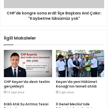
CHP'de kongre sona erdi! İlçe Başkanı Anıl Çakır:
"Kaybetme lüksümüz yok"
İlgili Makaleler
CHP Keşan’da devir teslim
Keşan’da yeni Hükümet
gerçekleşti
Konağı’nın temeli atıldı
13 saat önce
2 gün önce
Erikli Atık Su Arıtma Tesisi
İl Genel Meclisi’nde