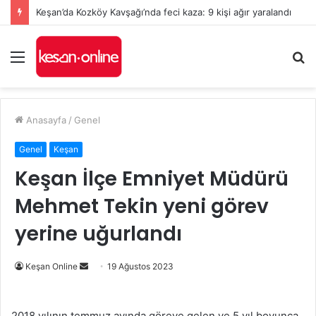
Keşan’da Kozköy Kavşağı’nda feci kaza: 9 kişi ağır yaralandı
Menü
A
y
...
Anasayfa
/
Genel
Genel
Keşan
Keşan İlçe Emniyet Müdürü
Mehmet Tekin yeni görev
yerine uğurlandı
Bir
Keşan Online
19 Ağustos 2023
e-
posta
2018 yılının temmuz ayında göreve gelen ve 5 yıl boyunca