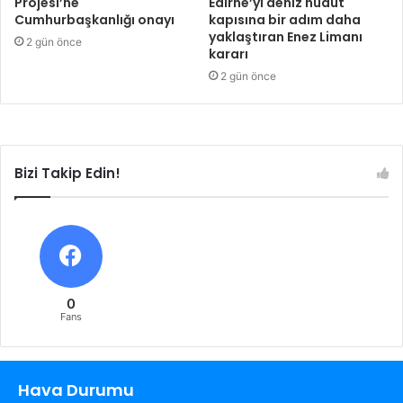
Projesi’ne
Edirne’yi deniz hudut
Cumhurbaşkanlığı onayı
kapısına bir adım daha
yaklaştıran Enez Limanı
2 gün önce
kararı
2 gün önce
Bizi Takip Edin!
0
Fans
Hava Durumu