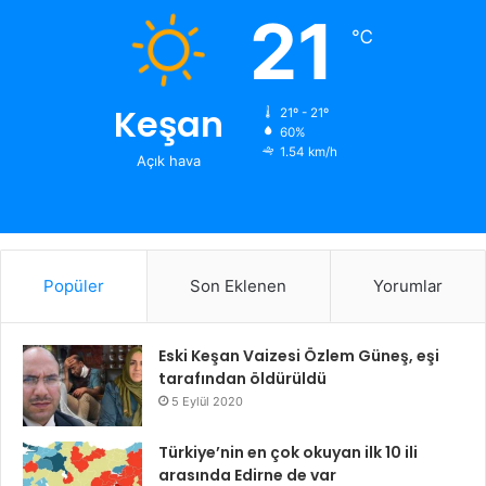
21
℃
Keşan
21º - 21º
60%
1.54 km/h
Açık hava
Popüler
Son Eklenen
Yorumlar
Eski Keşan Vaizesi Özlem Güneş, eşi
tarafından öldürüldü
5 Eylül 2020
Türkiye’nin en çok okuyan ilk 10 ili
arasında Edirne de var