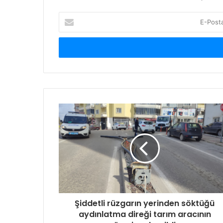
E-
Posta
adresinizi
giriniz
Şiddetli rüzgarın yerinden söktüğü
aydınlatma direği tarım aracının