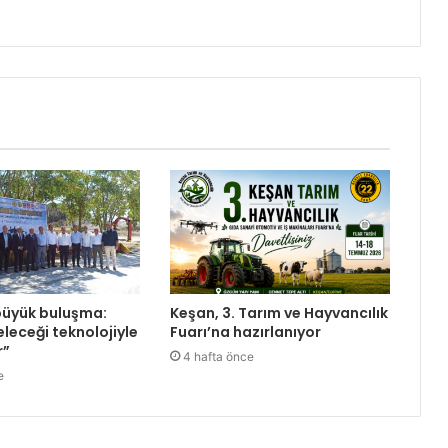
büyük buluşma:
Keşan, 3. Tarım ve Hayvancılık
leceği teknolojiyle
Fuarı’na hazırlanıyor
r”
4 hafta önce
e