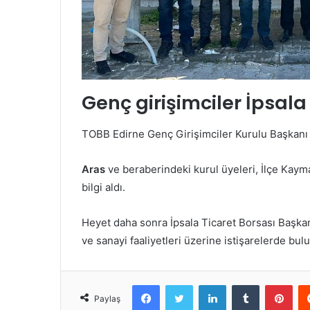
Genç girişimciler İpsala
TOBB Edirne Genç Girişimciler Kurulu Başkan
Aras
ve beraberindeki kurul üyeleri, İlçe Kay
bilgi aldı.
Heyet daha sonra İpsala Ticaret Borsası Başka
ve sanayi faaliyetleri üzerine istişarelerde bul
Facebook
Twitter
LinkedIn
Tumblr
Pint
Paylaş