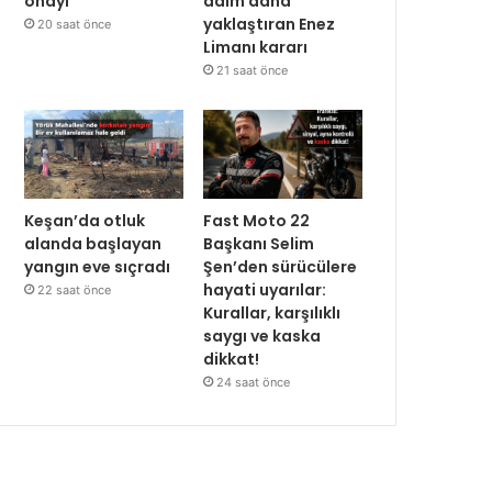
onayı
adım daha
yaklaştıran Enez
20 saat önce
Limanı kararı
21 saat önce
Keşan’da otluk
Fast Moto 22
alanda başlayan
Başkanı Selim
yangın eve sıçradı
Şen’den sürücülere
hayati uyarılar:
22 saat önce
Kurallar, karşılıklı
saygı ve kaska
dikkat!
24 saat önce