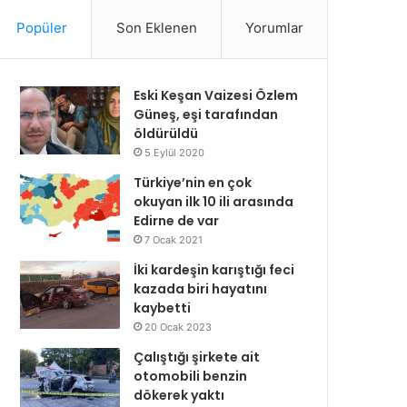
Popüler
Son Eklenen
Yorumlar
Eski Keşan Vaizesi Özlem
Güneş, eşi tarafından
öldürüldü
5 Eylül 2020
Türkiye’nin en çok
okuyan ilk 10 ili arasında
Edirne de var
7 Ocak 2021
İki kardeşin karıştığı feci
kazada biri hayatını
kaybetti
20 Ocak 2023
Çalıştığı şirkete ait
otomobili benzin
dökerek yaktı