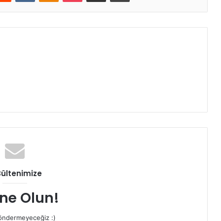
Bültenimize
ne Olun!
ndermeyeceğiz :)