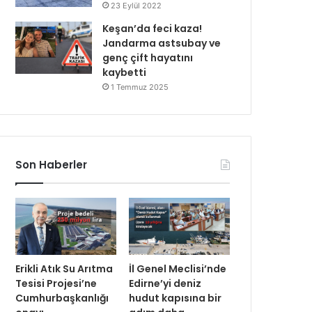
23 Eylül 2022
Keşan’da feci kaza!
Jandarma astsubay ve
genç çift hayatını
kaybetti
1 Temmuz 2025
Son Haberler
Erikli Atık Su Arıtma
İl Genel Meclisi’nde
Tesisi Projesi’ne
Edirne’yi deniz
Cumhurbaşkanlığı
hudut kapısına bir