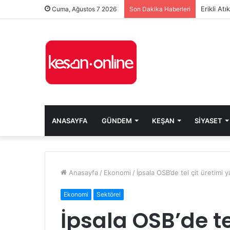
Erikli At
Cuma, Ağustos 7 2026
Son Dakika Haberleri
ANASAYFA
GÜNDEM
KEŞAN
SIYASET
Anasayfa
/
Ekonomi
/
İpsala OSB’de tel çit üretimi
Ekonomi
Sektörel
İpsala OSB’de te