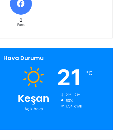
0
Fans
Hava Durumu
21
℃
Keşan
21º - 21º
60%
1.54 km/h
Açık hava