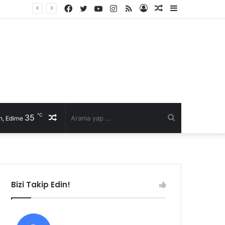
Facebook
Twitter
YouTube
Instagram
RSS
Kayıt
Rastgele
Kenar
Ol
Makale
Bölmesi
℃
35
Rastgele
Arama
, Edirne
Makale
yap
...
Bizi Takip Edin!