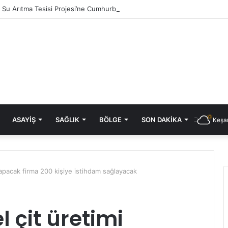
ık Su Arıtma Tesisi Projesi’ne Cumhurbaşkanlığı onayı
ASAYIŞ
SAĞLIK
BÖLGE
SON DAKIKA
Keşan
 yapacak firma 200 kişiye istihdam sağlayacak
l çit üretimi