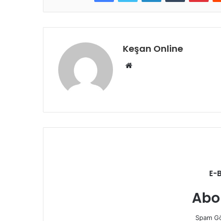
Keşan Online
Web
sitesi
E-
Abo
Spam Gö