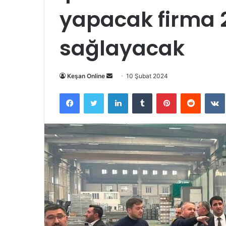
yapacak firma 2
sağlayacak
Bir
Keşan Online
10 Şubat 2024
e-
Facebook
Twitter
LinkedIn
Tumblr
Pinterest
Reddit
posta
göndermek