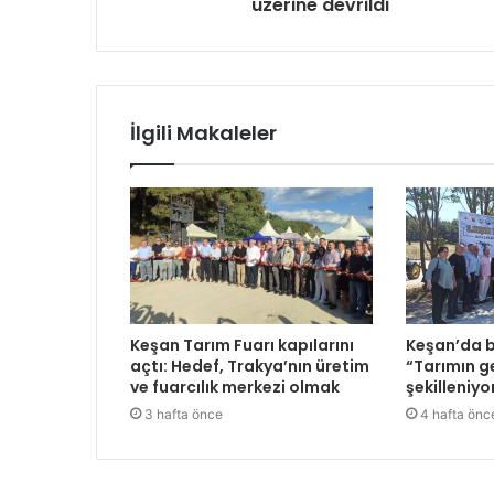
üzerine devrildi
İlgili Makaleler
Keşan Tarım Fuarı kapılarını
Keşan’da 
açtı: Hedef, Trakya’nın üretim
“Tarımın ge
ve fuarcılık merkezi olmak
şekilleniyo
3 hafta önce
4 hafta önc