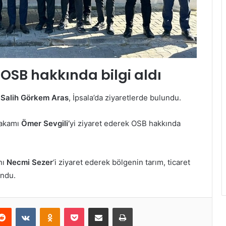
 OSB hakkında bilgi aldı
ı
Salih Görkem Aras
, İpsala’da ziyaretlerde bulundu.
makamı
Ömer Sevgili’
yi ziyaret ederek OSB hakkında
nı
Necmi Sezer
‘i ziyaret ederek bölgenin tarım, ticaret
undu.
erest
Reddit
VKontakte
Odnoklassniki
Pocket
E-Posta ile paylaş
Yazdır