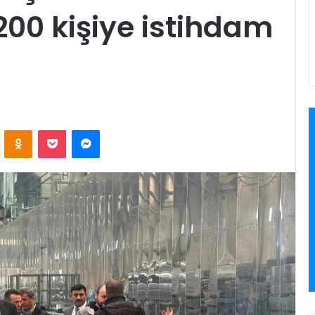
00 kişiye istihdam
VKontakte
Odnoklassniki
Pocket
Messenger