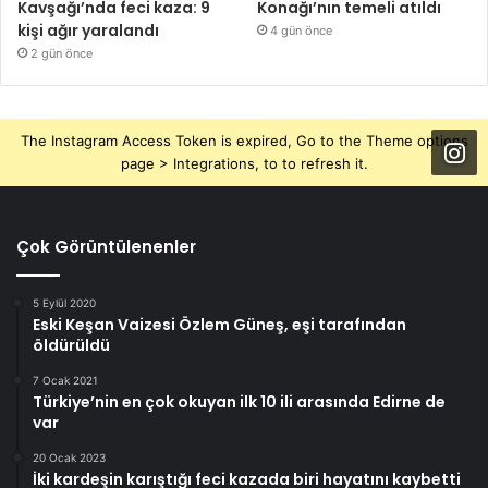
Kavşağı’nda feci kaza: 9
Konağı’nın temeli atıldı
kişi ağır yaralandı
4 gün önce
2 gün önce
The Instagram Access Token is expired, Go to the Theme options
page > Integrations, to to refresh it.
Çok Görüntülenenler
5 Eylül 2020
Eski Keşan Vaizesi Özlem Güneş, eşi tarafından
öldürüldü
7 Ocak 2021
Türkiye’nin en çok okuyan ilk 10 ili arasında Edirne de
var
20 Ocak 2023
İki kardeşin karıştığı feci kazada biri hayatını kaybetti