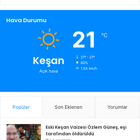
Hava Durumu
21
℃
Keşan
21º - 21º
60%
1.54 km/h
Açık hava
Popüler
Son Eklenen
Yorumlar
Eski Keşan Vaizesi Özlem Güneş, eşi
tarafından öldürüldü