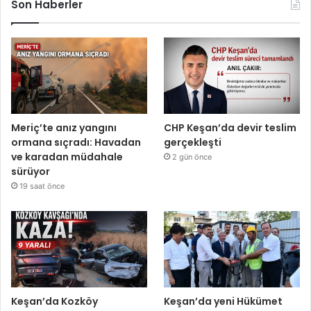
Son Haberler
Meriç’te anız yangını
CHP Keşan’da devir teslim
ormana sıçradı: Havadan
gerçekleşti
ve karadan müdahale
2 gün önce
sürüyor
19 saat önce
Keşan’da Kozköy
Keşan’da yeni Hükümet