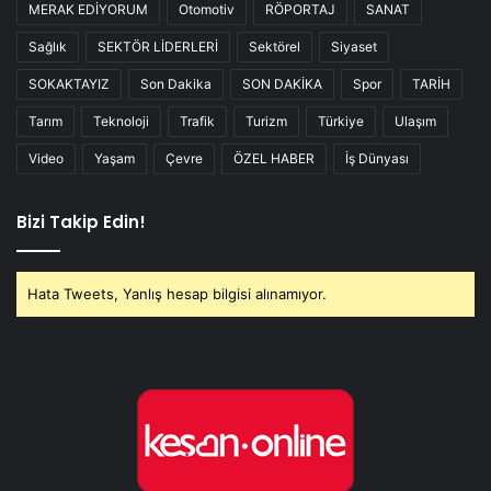
MERAK EDİYORUM
Otomotiv
RÖPORTAJ
SANAT
Sağlık
SEKTÖR LİDERLERİ
Sektörel
Siyaset
SOKAKTAYIZ
Son Dakika
SON DAKİKA
Spor
TARİH
Tarım
Teknoloji
Trafik
Turizm
Türkiye
Ulaşım
Video
Yaşam
Çevre
ÖZEL HABER
İş Dünyası
Bizi Takip Edin!
Hata Tweets, Yanlış hesap bilgisi alınamıyor.