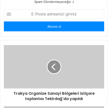
Spam Göndermeyeceğiz :)
E-
Posta
adresinizi
giriniz
Trakya Organize Sanayi Bölgeleri istişare
toplantısı Tekirdağ'da yapıldı