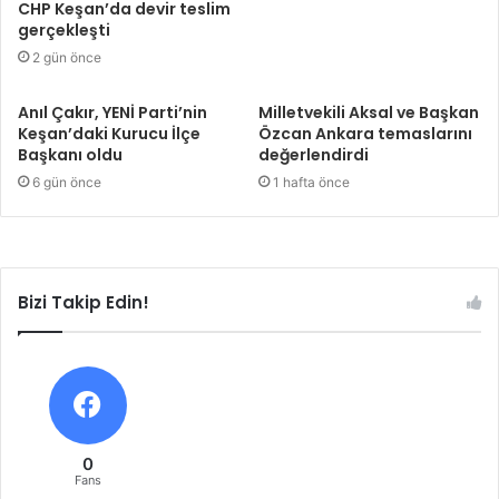
CHP Keşan’da devir teslim
gerçekleşti
2 gün önce
Anıl Çakır, YENİ Parti’nin
Milletvekili Aksal ve Başkan
Keşan’daki Kurucu İlçe
Özcan Ankara temaslarını
Başkanı oldu
değerlendirdi
6 gün önce
1 hafta önce
Bizi Takip Edin!
0
Fans