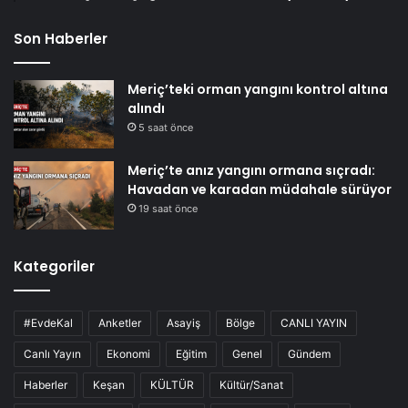
Son Haberler
Meriç’teki orman yangını kontrol altına
alındı
5 saat önce
Meriç’te anız yangını ormana sıçradı:
Havadan ve karadan müdahale sürüyor
19 saat önce
Kategoriler
#EvdeKal
Anketler
Asayiş
Bölge
CANLI YAYIN
Canlı Yayın
Ekonomi
Eğitim
Genel
Gündem
Haberler
Keşan
KÜLTÜR
Kültür/Sanat