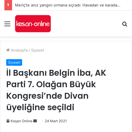
Meriç’te anız yangını ormana sıçradı: Havadan ve karadan müdahale sürüyor
Menü
A
y
...
Anasayfa
/
Siyaset
Siyaset
İl Başkanı Belgin İba, AK
Parti 7. Olağan Büyük
Kongresi’nde Divan
üyeliğine seçildi
Bir
Keşan Online
24 Mart 2021
e-