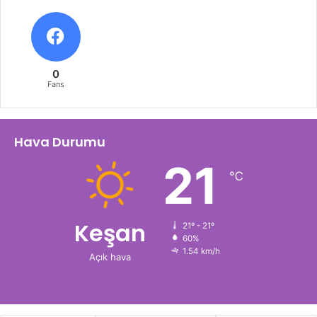
0
Fans
Hava Durumu
21
℃
Keşan
21º - 21º
60%
1.54 km/h
Açık hava