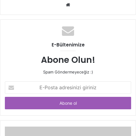
Web
sitesi
E-Bültenimize
Abone Olun!
Spam Göndermeyeceğiz :)
E-
Posta
adresinizi
giriniz