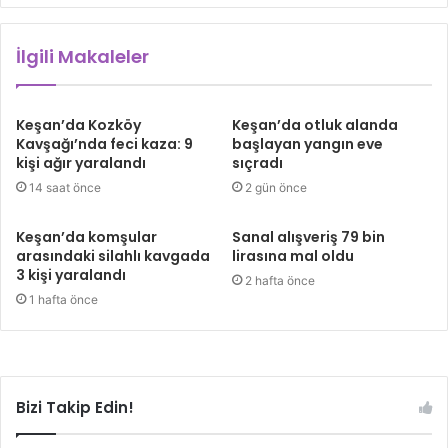
İlgili Makaleler
Keşan’da Kozköy
Keşan’da otluk alanda
Kavşağı’nda feci kaza: 9
başlayan yangın eve
kişi ağır yaralandı
sıçradı
14 saat önce
2 gün önce
Keşan’da komşular
Sanal alışveriş 79 bin
arasındaki silahlı kavgada
lirasına mal oldu
3 kişi yaralandı
2 hafta önce
1 hafta önce
Bizi Takip Edin!