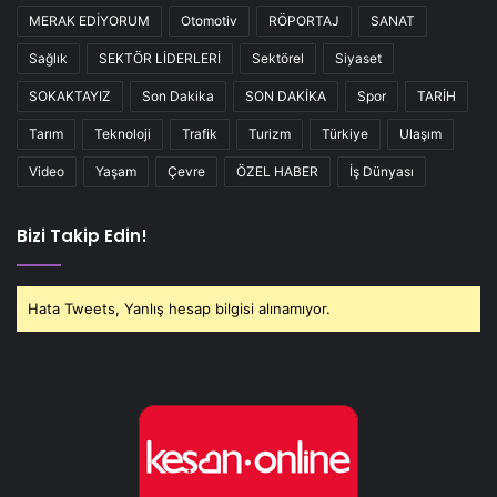
MERAK EDİYORUM
Otomotiv
RÖPORTAJ
SANAT
Sağlık
SEKTÖR LİDERLERİ
Sektörel
Siyaset
SOKAKTAYIZ
Son Dakika
SON DAKİKA
Spor
TARİH
Tarım
Teknoloji
Trafik
Turizm
Türkiye
Ulaşım
Video
Yaşam
Çevre
ÖZEL HABER
İş Dünyası
Bizi Takip Edin!
Hata Tweets, Yanlış hesap bilgisi alınamıyor.