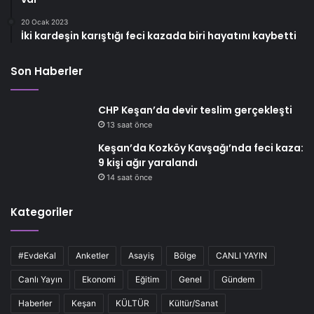
20 Ocak 2023
İki kardeşin karıştığı feci kazada biri hayatını kaybetti
Son Haberler
CHP Keşan’da devir teslim gerçekleşti
13 saat önce
Keşan’da Kozköy Kavşağı’nda feci kaza:
9 kişi ağır yaralandı
14 saat önce
Kategoriler
#EvdeKal
Anketler
Asayiş
Bölge
CANLI YAYIN
Canlı Yayın
Ekonomi
Eğitim
Genel
Gündem
Haberler
Keşan
KÜLTÜR
Kültür/Sanat