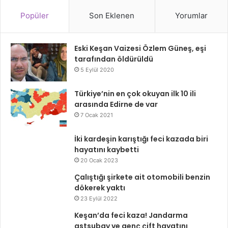
Popüler
Son Eklenen
Yorumlar
Eski Keşan Vaizesi Özlem Güneş, eşi
tarafından öldürüldü
5 Eylül 2020
Türkiye’nin en çok okuyan ilk 10 ili
arasında Edirne de var
7 Ocak 2021
İki kardeşin karıştığı feci kazada biri
hayatını kaybetti
20 Ocak 2023
Çalıştığı şirkete ait otomobili benzin
dökerek yaktı
23 Eylül 2022
Keşan’da feci kaza! Jandarma
astsubay ve genç çift hayatını