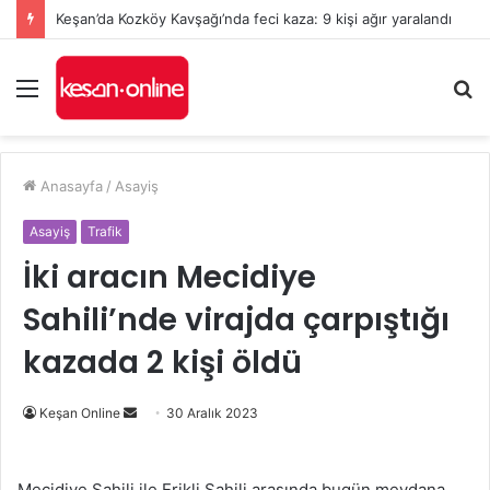
Keşan’da Kozköy Kavşağı’nda feci kaza: 9 kişi ağır yaralandı
Menü
A
y
...
Anasayfa
/
Asayiş
Asayiş
Trafik
İki aracın Mecidiye
Sahili’nde virajda çarpıştığı
kazada 2 kişi öldü
Bir
Keşan Online
30 Aralık 2023
e-
posta
Mecidiye Sahili ile Erikli Sahili arasında bugün meydana