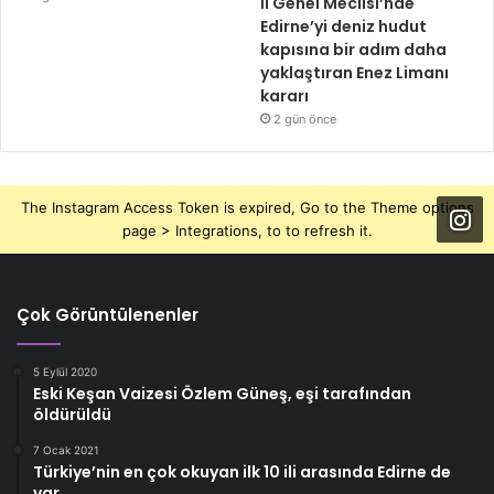
İl Genel Meclisi’nde
Edirne’yi deniz hudut
kapısına bir adım daha
yaklaştıran Enez Limanı
kararı
2 gün önce
The Instagram Access Token is expired, Go to the Theme options
page > Integrations, to to refresh it.
Çok Görüntülenenler
5 Eylül 2020
Eski Keşan Vaizesi Özlem Güneş, eşi tarafından
öldürüldü
7 Ocak 2021
Türkiye’nin en çok okuyan ilk 10 ili arasında Edirne de
var