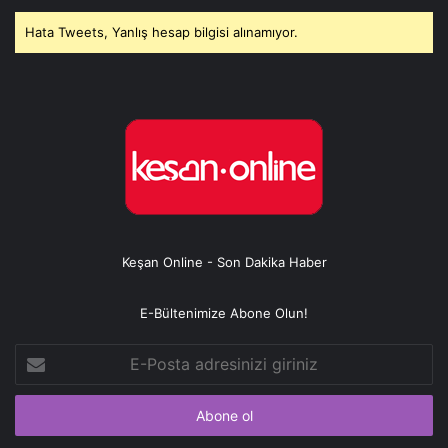
Hata Tweets, Yanlış hesap bilgisi alınamıyor.
Keşan Online - Son Dakika Haber
E-Bültenimize Abone Olun!
E-
Posta
adresinizi
giriniz