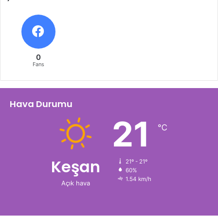
0
Fans
Hava Durumu
21
℃
Keşan
21º - 21º
60%
1.54 km/h
Açık hava