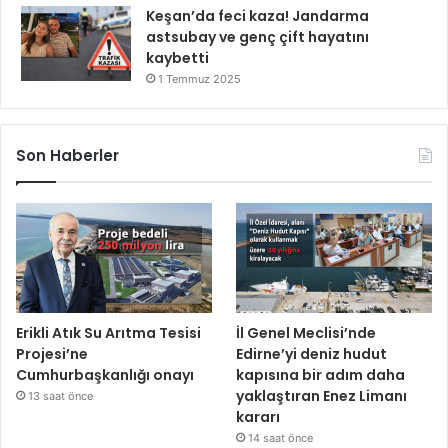
Keşan’da feci kaza! Jandarma
astsubay ve genç çift hayatını
kaybetti
1 Temmuz 2025
Son Haberler
Erikli Atık Su Arıtma Tesisi
İl Genel Meclisi’nde
Projesi’ne
Edirne’yi deniz hudut
Cumhurbaşkanlığı onayı
kapısına bir adım daha
yaklaştıran Enez Limanı
13 saat önce
kararı
14 saat önce