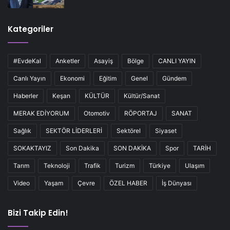
Kategoriler
#EvdeKal
Anketler
Asayiş
Bölge
CANLI YAYIN
Canlı Yayın
Ekonomi
Eğitim
Genel
Gündem
Haberler
Keşan
KÜLTÜR
Kültür/Sanat
MERAK EDİYORUM
Otomotiv
RÖPORTAJ
SANAT
Sağlık
SEKTÖR LİDERLERİ
Sektörel
Siyaset
SOKAKTAYIZ
Son Dakika
SON DAKİKA
Spor
TARİH
Tarım
Teknoloji
Trafik
Turizm
Türkiye
Ulaşım
Video
Yaşam
Çevre
ÖZEL HABER
İş Dünyası
Bizi Takip Edin!