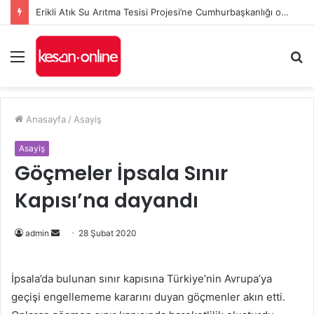
Erikli Atık Su Arıtma Tesisi Projesi’ne Cumhurbaşkanlığı onayı
Menü
A
y
...
Anasayfa
/
Asayiş
Asayiş
Göçmeler İpsala Sınır
Kapısı’na dayandı
Bir
admin
28 Şubat 2020
e-
posta
İpsala’da bulunan sınır kapısına Türkiye’nin Avrupa’ya
göndermek
geçişi engellememe kararını duyan göçmenler akın etti.